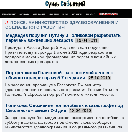
СПЕЦОПЕРАЦИЯ
СКАНДАЛЫ
ШОУ-БИЗНЕС
ЗДОРОВЬЕ
АРМИЯ
ШПИОНАЖ
НЕКРОЛОГ
ПОИСК ПО САЙТУ
//
ПОИСК: #МИНИСТЕРСТВО ЗДРАВООХРАНЕНИЯ И
СОЦИАЛЬНОГО РАЗВИТИЯ
Медведев поручил Путину и Голиковой разработать
перечень важнейших лекарств
19.04.2011
Президент России Дмитрий Медведев дал поручение
Правительству в срок до 1 июня 2011 года разработать
порядок и механизм формирования перечня важнейших
лекарственных препаратов.
Портрет кисти Голиковой: наш пожилой человек
обычно страдает сразу 5-7 недугами
25.10.2010
На заседании президиума Госсовета РФ министр
здравоохранения и социального развития России Татьяна
Голикова "набросала портрет" пожилого жителя России.
Голикова: Опознание тел погибших в катастрофе под
Смоленском займет 2-3 дня
12.04.2010
Завершена судебно-медицинская экспертиза тел погибших в
субботу в авиакатастрофе под Смоленском, сообщает
Министерство здравоохранения и социального развития РФ.