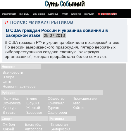
СПЕЦОПЕРАЦИЯ
СКАНДАЛЫ
ШОУ-БИЗНЕС
ЗДОРОВЬЕ
АРМИЯ
ШПИОНАЖ
НЕКРОЛОГ
ПОИСК ПО САЙТУ
//
ПОИСК: #МИХАИЛ РЫТИКОВ
В США граждан России и украинца обвинили в
хакерской атаке
25.07.2013
В США граждан РФ и украинца обвинили в хакерской атаке.
По версии американского правосудия, пятеро вероятных
киберпреступников создали сложную "хакерскую
организацию", которая проработала более семи лет.
Новости
Все новости
В мире
Фото
Новости партнеров
Рубрики
Политика
В кино
Общество
Происшествия
Экономика
Шоубиз
Криминал
Авто
Культура
Желтый
Туризм
Хайтек
В театр
Здоровье
Сад-огород
Спорт
Регионы
Футбол
Баскетбол
Татарстан
Хоккей
Автоспорт
Белоруссия