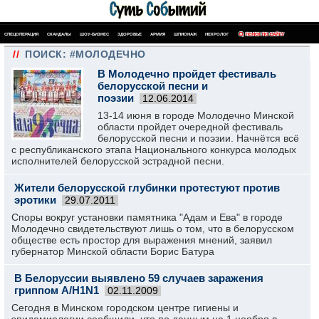
СПЕЦОПЕРАЦИЯ
СКАНДАЛЫ
ШОУ-БИЗНЕС
ЗДОРОВЬЕ
АРМИЯ
ШПИОНАЖ
НЕКРОЛОГ
ПОИСК ПО САЙТУ
//
ПОИСК: #МОЛОДЕЧНО
В Молодечно пройдет фестиваль
белорусской песни и
поэзии
12.06.2014
13-14 июня в городе Молодечно Минской
области пройдет очередной фестиваль
белорусской песни и поэзии. Начнётся всё
с республиканского этапа Национального конкурса молодых
исполнителей белорусской эстрадной песни.
Жители белорусской глубинки протестуют против
эротики
29.07.2011
Споры вокруг установки памятника "Адам и Ева" в городе
Молодечно свидетельствуют лишь о том, что в белорусском
обществе есть простор для выражения мнений, заявил
губернатор Минской области Борис Батура
В Белоруссии выявлено 59 случаев заражения
гриппом A/H1N1
02.11.2009
Сегодня в Минском городском центре гигиены и