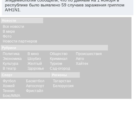
эпидемиологии сообщили, что по данным на 1 ноября в
республике было выявлено 59 случаев заражения гриппом
A/H1N1.
Новости
Все новости
В мире
Фото
Новости партнеров
Рубрики
Политика
В кино
Общество
Происшествия
Экономика
Шоубиз
Криминал
Авто
Культура
Желтый
Туризм
Хайтек
В театр
Здоровье
Сад-огород
Спорт
Регионы
Футбол
Баскетбол
Татарстан
Хоккей
Автоспорт
Белоруссия
Теннис
Фристайл
Бокс/ММА