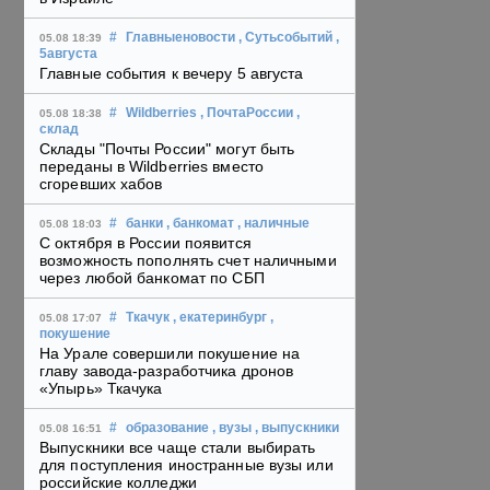
#
Главныеновости
, Сутьсобытий
,
05.08 18:39
5августа
Главные события к вечеру 5 августа
#
Wildberries
, ПочтаРоссии
,
05.08 18:38
склад
Склады "Почты России" могут быть
переданы в Wildberries вместо
сгоревших хабов
#
банки
, банкомат
, наличные
05.08 18:03
С октября в России появится
возможность пополнять счет наличными
через любой банкомат по СБП
#
Ткачук
, екатеринбург
,
05.08 17:07
покушение
На Урале совершили покушение на
главу завода-разработчика дронов
«Упырь» Ткачука
#
образование
, вузы
, выпускники
05.08 16:51
Выпускники все чаще стали выбирать
для поступления иностранные вузы или
российские колледжи