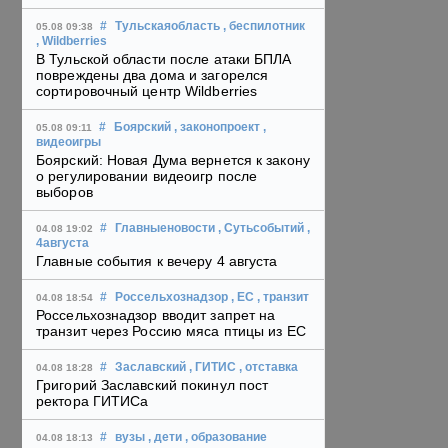
#
Тульскаяобласть
, беспилотник
05.08 09:38
, Wildberries
В Тульской области после атаки БПЛА
повреждены два дома и загорелся
сортировочный центр Wildberries
#
Боярский
, законопроект
,
05.08 09:11
видеоигры
Боярский: Новая Дума вернется к закону
о регулировании видеоигр после
выборов
#
Главныеновости
, Сутьсобытий
,
04.08 19:02
4августа
Главные события к вечеру 4 августа
#
Россельхознадзор
, ЕС
, транзит
04.08 18:54
Россельхознадзор вводит запрет на
транзит через Россию мяса птицы из ЕС
#
Заславский
, ГИТИС
, отставка
04.08 18:28
Григорий Заславский покинул пост
ректора ГИТИСа
#
вузы
, дети
, образование
04.08 18:13