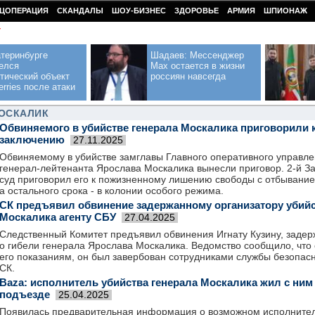
ЦОПЕРАЦИЯ
СКАНДАЛЫ
ШОУ-БИЗНЕС
ЗДОРОВЬЕ
АРМИЯ
ШПИОНАЖ
У
теринбурге
Шадаев: Мессенджер
елся
Max остается в жизни
тический объект
россиян навсегда
erries после атаки
МОСКАЛИК
Обвиняемого в убийстве генерала Москалика приговорили 
заключению
27.11.2025
Обвиняемому в убийстве замглавы Главного оперативного управл
генерал-лейтенанта Ярослава Москалика вынесли приговор. 2-й 
суд приговорил его к пожизненному лишению свободы с отбывание
а остального срока - в колонии особого режима.
СК предъявил обвинение задержанному организатору убийс
Москалика агенту СБУ
27.04.2025
Следственный Комитет предъявил обвинения Игнату Кузину, задер
о гибели генерала Ярослава Москалика. Ведомство сообщило, что 
его показаниям, он был завербован сотрудниками службы безопасн
СК.
Baza: исполнитель убийства генерала Москалика жил с ним
подъезде
25.04.2025
Появилась предварительная информация о возможном исполнител