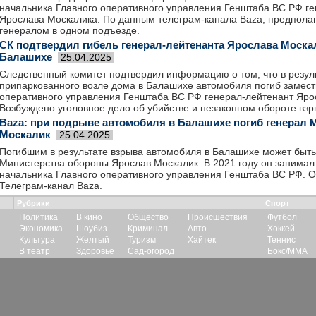
начальника Главного оперативного управления Генштаба ВС РФ г
Ярослава Москалика. По данным телеграм-канала Baza, предпола
генералом в одном подъезде.
СК подтвердил гибель генерал-лейтенанта Ярослава Моска
Балашихе
25.04.2025
Следственный комитет подтвердил информацию о том, что в резул
припаркованного возле дома в Балашихе автомобиля погиб замест
оперативного управления Генштаба ВС РФ генерал-лейтенант Яро
Возбуждено уголовное дело об убийстве и незаконном обороте взр
Baza: при подрыве автомобиля в Балашихе погиб генерал
Москалик
25.04.2025
Погибшим в результате взрыва автомобиля в Балашихе может быть
Министерства обороны Ярослав Москалик. В 2021 году он занимал
начальника Главного оперативного управления Генштаба ВС РФ. 
Телеграм-канал Baza.
Рубрики
Спорт
Политика
В кино
Общество
Происшествия
Футбол
Экономика
Шоубиз
Криминал
Авто
Хоккей
Культура
Желтый
Туризм
Хайтек
Теннис
В театр
Здоровье
Сад-огород
Бокс/ММА