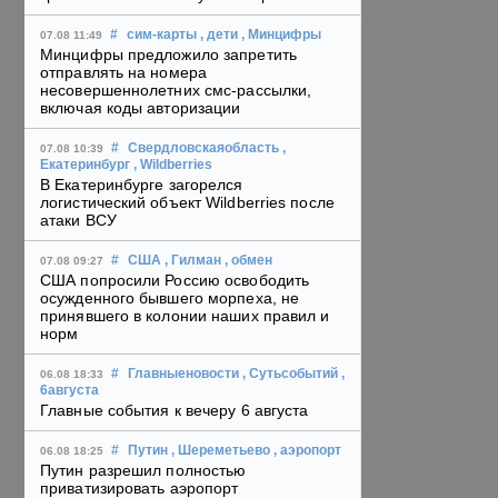
#
сим-карты
, дети
, Минцифры
07.08 11:49
Минцифры предложило запретить
отправлять на номера
несовершеннолетних смс-рассылки,
включая коды авторизации
#
Свердловскаяобласть
,
07.08 10:39
Екатеринбург
, Wildberries
В Екатеринбурге загорелся
логистический объект Wildberries после
атаки ВСУ
#
США
, Гилман
, обмен
07.08 09:27
США попросили Россию освободить
осужденного бывшего морпеха, не
принявшего в колонии наших правил и
норм
#
Главныеновости
, Сутьсобытий
,
06.08 18:33
6августа
Главные события к вечеру 6 августа
#
Путин
, Шереметьево
, аэропорт
06.08 18:25
Путин разрешил полностью
приватизировать аэропорт