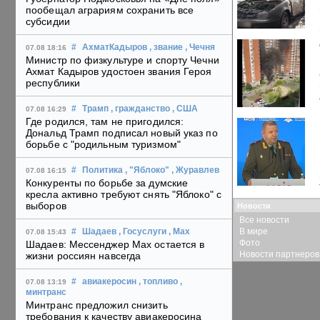
пообещал аграриям сохранить все
субсидии
#
АхматКадыров
, звание
, Чечня
07.08 18:16
Министр по физкультуре и спорту Чечни
Ахмат Кадыров удостоен звания Героя
республики
#
Трамп
, гражданство
, США
07.08 16:29
Где родился, там не пригодился:
Дональд Трамп подписал новый указ по
борьбе с "родильным туризмом"
#
Политика
, "Яблоко"
, Журавлев
07.08 16:15
Конкуренты по борьбе за думские
кресла активно требуют снять "Яблоко" с
выборов
Новости
Все новости
В мире
#
Шадаев
, Госуслуги
, Max
07.08 15:43
Фото
Шадаев: Мессенджер Max остается в
Новости партнеров
жизни россиян навсегда
#
авиакеросин
, топливо
,
07.08 13:19
минтранс
Минтранс предложил снизить
требования к качеству авиакеросина