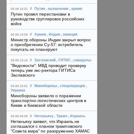
#
Путин
, назначение
, армия
05.08 16:21
Путин провел перестановки в
руководстве группировок российских
войск
#
Армия
, Индия
, авиация
05.08 13:55
Министр обороны Индии закрыл вопрос
о приобретении Су-57: истребитель
покупать не планируют
#
Заславский
, ГИТИС
, скандалы
05.08 12:16
"Ведомости": МВД проводит проверку
теперь уже экс-ректора ГИТИСа
Заславского
#
Минобороны
, спецоперация
,
05.08 10:01
Украина
Минобороны заявило о поражении
транспортно-логистических центров в
Киеве и Киевской области
#
Нетаньяху
, Трамп
, Израиль
05.08 09:55
Нетаньяху заявил, что Израиль не
соглашался с планом трамповского
"Совета мира" по разоружению ХАМАС