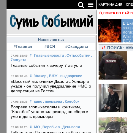
КАРТИНА ДНЯ
СПЕ
ПОИСК ПО САЙТ
В Ека
загор
логис
Wildb
Наши ленты:
ВСУ
#Главная
#ВСЯ
#Скандалы
//
ПОИСК: #
#
Главныеновости
, Сутьсобытий
,
07.08 18:49
7августа
Главные события к вечеру 7 августа
#
Уолкер
, ВНЖ
, выдворение
07.08 18:46
«Веселый молочник» Джастас Уолкер в
ужасе - он получил уведомление ФМС о
депортации из России
#
кино
, премьера
, Колобок
07.08 18:35
Вопреки злопыхателям и критикам,
"Колобок" установил рекорд по сборам
уже в день премьеры
#
МО
, Воробьев
, Деньполя
07.08 18:29
Губернатор Подмосковья на «Дне поля»