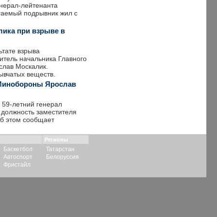
енерал-лейтенанта
гаемый подрывник жил с
лика при взрыве в
ьтате взрыва
итель начальника Главного
слав Москалик.
ывчатых веществ.
 Минобороны Ярослав
 59-летний генерал
 должность заместителя
Об этом сообщает
Регионы
Баскетбол
Татарстан
Автоспорт
Белоруссия
Фристайл