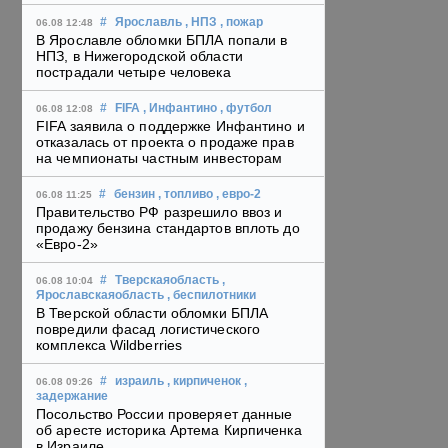
#
Ярославль
, НПЗ
, пожар
06.08 12:48
В Ярославле обломки БПЛА попали в
НПЗ, в Нижегородской области
пострадали четыре человека
#
FIFA
, Инфантино
, футбол
06.08 12:08
FIFA заявила о поддержке Инфантино и
отказалась от проекта о продаже прав
на чемпионаты частным инвесторам
#
бензин
, топливо
, евро-2
06.08 11:25
Правительство РФ разрешило ввоз и
продажу бензина стандартов вплоть до
«Евро-2»
#
Тверскаяобласть
,
06.08 10:04
Ярославскаяобласть
, беспилотники
В Тверской области обломки БПЛА
повредили фасад логистического
комплекса Wildberries
#
израиль
, кирпиченок
,
06.08 09:26
задержание
Посольство России проверяет данные
об аресте историка Артема Кирпиченка
в Израиле