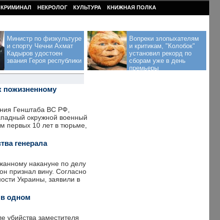
КРИМИНАЛ
НЕКРОЛОГ
КУЛЬТУРА
КНИЖНАЯ ПОЛКА
Министр по физкультуре
Вопреки злопыхателям
и спорту Чечни Ахмат
и критикам, "Колобок"
Кадыров удостоен
установил рекорд по
звания Героя республики
сборам уже в день
премьеры
к пожизненному
ения Генштаба ВС РФ,
Западный окружной военный
м первых 10 лет в тюрьме,
тва генерала
жанному накануне по делу
он признал вину. Согласно
ости Украины, заявили в
 в одном
е убийства заместителя