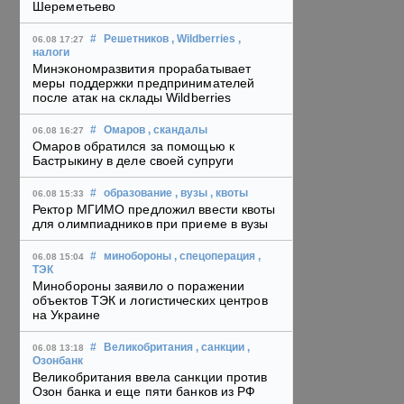
Шереметьево
#
Решетников
, Wildberries
,
06.08 17:27
налоги
Минэкономразвития прорабатывает
меры поддержки предпринимателей
после атак на склады Wildberries
#
Омаров
, скандалы
06.08 16:27
Омаров обратился за помощью к
Бастрыкину в деле своей супруги
#
образование
, вузы
, квоты
06.08 15:33
Ректор МГИМО предложил ввести квоты
для олимпиадников при приеме в вузы
#
минобороны
, спецоперация
,
06.08 15:04
ТЭК
Минобороны заявило о поражении
объектов ТЭК и логистических центров
на Украине
#
Великобритания
, санкции
,
06.08 13:18
Озонбанк
Великобритания ввела санкции против
Озон банка и еще пяти банков из РФ