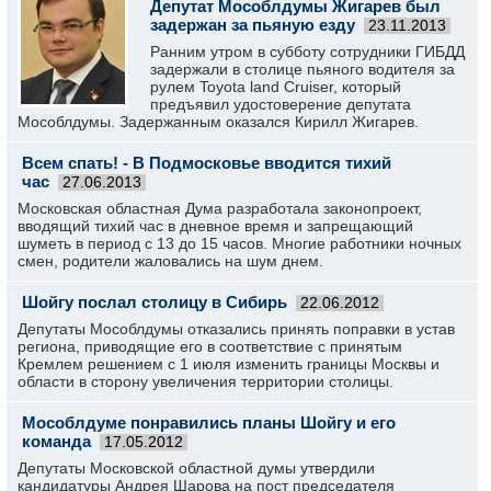
Депутат Мособлдумы Жигарев был
задержан за пьяную езду
23.11.2013
Ранним утром в субботу сотрудники ГИБДД
задержали в столице пьяного водителя за
рулем Toyota land Cruiser, который
предъявил удостоверение депутата
Мособлдумы. Задержанным оказался Кирилл Жигарев.
Всем спать! - В Подмосковье вводится тихий
час
27.06.2013
Московская областная Дума разработала законопроект,
вводящий тихий час в дневное время и запрещающий
шуметь в период с 13 до 15 часов. Многие работники ночных
смен, родители жаловались на шум днем.
Шойгу послал столицу в Сибирь
22.06.2012
Депутаты Мособлдумы отказались принять поправки в устав
региона, приводящие его в соответствие с принятым
Кремлем решением с 1 июля изменить границы Москвы и
области в сторону увеличения территории столицы.
Мособлдуме понравились планы Шойгу и его
команда
17.05.2012
Депутаты Московской областной думы утвердили
кандидатуры Андрея Шарова на пост председателя