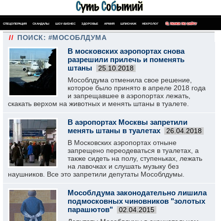
СПЕЦОПЕРАЦИЯ
СКАНДАЛЫ
ШОУ-БИЗНЕС
ЗДОРОВЬЕ
АРМИЯ
ШПИОНАЖ
НЕКРОЛОГ
ПОИСК ПО САЙТУ
//
ПОИСК: #МОСОБЛДУМА
В московских аэропортах снова
разрешили прилечь и поменять
штаны
25.10.2018
Мособлдума отменила свое решение,
которое было принято в апреле 2018 года
и запрещавшее в аэропортах лежать,
скакать верхом на животных и менять штаны в туалете.
В аэропортах Москвы запретили
менять штаны в туалетах
26.04.2018
В Московских аэропортах отныне
запрещено переодеваться в туалетах, а
также сидеть на полу, ступеньках, лежать
на лавочках и слушать музыку без
наушников. Все это запретили депутаты Мособлдумы.
Мособлдума законодательно лишила
подмосковных чиновников "золотых
парашютов"
02.04.2015