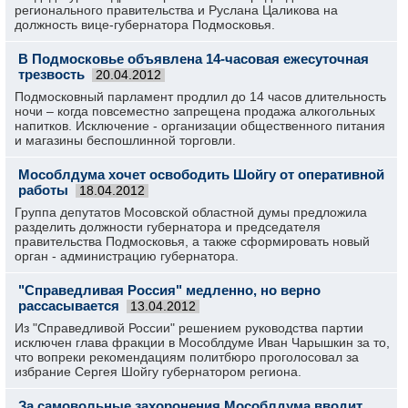
регионального правительства и Руслана Цаликова на
должность вице-губернатора Подмосковья.
В Подмосковье объявлена 14-часовая ежесуточная
трезвость
20.04.2012
Подмосковный парламент продлил до 14 часов длительность
ночи – когда повсеместно запрещена продажа алкогольных
напитков. Исключение - организации общественного питания
и магазины беспошлинной торговли.
Мособлдума хочет освободить Шойгу от оперативной
работы
18.04.2012
Группа депутатов Мосовской областной думы предложила
разделить должности губернатора и председателя
правительства Подмосковья, а также сформировать новый
орган - администрацию губернатора.
"Справедливая Россия" медленно, но верно
рассасывается
13.04.2012
Из "Справедливой России" решением руководства партии
исключен глава фракции в Мособлдуме Иван Чарышкин за то,
что вопреки рекомендациям политбюро проголосовал за
избрание Сергея Шойгу губернатором региона.
За самовольные захоронения Мособлдума вводит