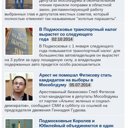
Депутаты Мособлдумы в окончательном
чтении приняли поправки в областной
закон, регламентирующий работу
выбранных глав и депутатов местных советов, который
полностью отменяет так называемые "золотые парашюты".
В Подмосковье транспортный налог
вырастет со следующего
года
02.10.2014
В Подмосковье с 1 января следующего
года повышается транспортный налог: для
большинства автовладельцев он вырастет
на 3 рубля за одну лошадиную силу, а владельцам
подержанных авто придется особо раскошелиться.
Арест не помешал Фетисову стать
кандидатом на выборы в
Мособлдуму
05.07.2014
Арестованный бизнесмен Глеб Фетисов
стал кандидатом в депутаты Мособлдумы
от партии «Альянс зеленых и социал-
демократов», сообщают СМИ в субботу со ссылкой на
председателя движения Геннадия Гудкова.
Подмосковные Королев и
Юбилейный объединяются в один