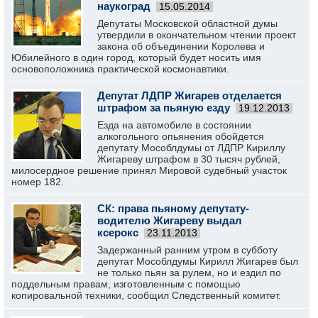
наукоград
15.05.2014
Депутаты Московской областной думы
утвердили в окончательном чтении проект
закона об объединении Королева и
Юбилейного в один город, который будет носить имя
основоположника практической космонавтики.
Депутат ЛДПР Жигарев отделается
штрафом за пьяную езду
19.12.2013
Езда на автомобиле в состоянии
алкогольного опьянения обойдется
депутату Мособлдумы от ЛДПР Кириллу
Жигареву штрафом в 30 тысяч рублей,
милосердное решение принял Мировой судебный участок
номер 182.
СК: права пьяному депутату-
водителю Жигареву выдал
ксерокс
23.11.2013
Задержанный ранним утром в субботу
депутат Мособлдумы Кирилл Жигарев был
не только пьян за рулем, но и ездил по
поддельным правам, изготовленным с помощью
копировальной техники, сообщил Следственный комитет.