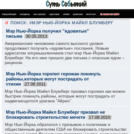
СПЕЦОПЕРАЦИЯ
СКАНДАЛЫ
ШОУ-БИЗНЕС
ЗДОРОВЬЕ
АРМИЯ
ШПИОНАЖ
НЕКРОЛОГ
ПОИСК ПО САЙТУ
//
ПОИСК: #МЭР НЬЮ-ЙОРКА МАЙКЛ БЛУМБЕРГ
Мэр Нью-Йорка получил "ядовитые"
письма
30.05.2013
Американские чиновники самого высокого уровня
продолжают получать «ядовитые» послания. Новым
адресатом злоумышленников стал мэр Нью-Йорка Майкл
Блумберг. На его имя пришло два письма с опасным ядом –
рицином.
Мэр Нью-Йорка торопит горожан покинуть
районы,которые могут пострадать от
стихии
27.08.2011
Мэр Нью-Йорка Майкл Блумберг призвал горожан как можно
быстрее покинуть районы, которые могут пострадать от
надвигающегося урагана "Айрин".
Мэр Нью-Йорка Майкл Блумберг призвал не
блокировать строительство мечети
17.08.2010
Мэр Нью-Йорка обратился с призывом к политикам и
общественным деятелям США не блокировать строительство