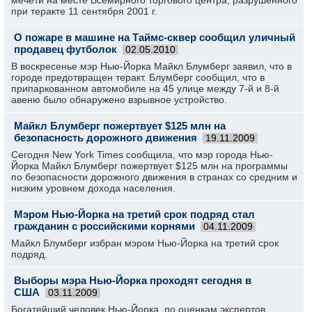
мечети на месте Всемирного торгового центра, разрушенного
при теракте 11 сентября 2001 г.
О пожаре в машине на Таймс-сквер сообщил уличный
продавец футболок
02.05.2010
В воскресенье мэр Нью-Йорка Майкл Блумберг заявил, что в
городе предотвращен теракт. Блумберг сообщил, что в
припаркованном автомобиле на 45 улице между 7-й и 8-й
авеню было обнаружено взрывное устройство.
Майкл Блумберг пожертвует $125 млн на
безопасность дорожного движения
19.11.2009
Сегодня New York Times сообщила, что мэр города Нью-
Йорка Майкл Блумберг пожертвует $125 млн на программы
по безопасности дорожного движения в странах со средним и
низким уровнем дохода населения.
Мэром Нью-Йорка на третий срок подряд стал
гражданин с российскими корнями
04.11.2009
Майкл Блумберг избран мэром Нью-Йорка на третий срок
подряд.
Выборы мэра Нью-Йорка проходят сегодня в
США
03.11.2009
Богатейший человек Нью-Йорка, по оценкам экспертов