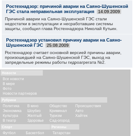
Ростехнадзор: причиной аварии на Саяно-Шушенской
ГЭС стала неправильная эксплуатация
14.09.2009
Причиной аварии на Саяно-Шушенской ГЭС стали
недостатки в эксплуатации и несработавшие системы
защиты, сообщил глава Ростехнадзора Николай Кутьин.
Ростехнадзор установил причину аварии на Саяно-
Шушенской ГЭС
25.08.2009
Ростехнадзор считает основной версией причины аварии,
произошедшей на Саяно-Шушенской ГЭС, выход на
запредельные режимы работы гидроагрегата №2.
Новости
Все новости
В мире
Фото
Новости партнеров
Рубрики
Политика
В кино
Общество
Происшествия
Экономика
Шоубиз
Криминал
Авто
Культура
Желтый
Туризм
Хайтек
В театр
Здоровье
Сад-огород
Спорт
Регионы
Футбол
Баскетбол
Татарстан