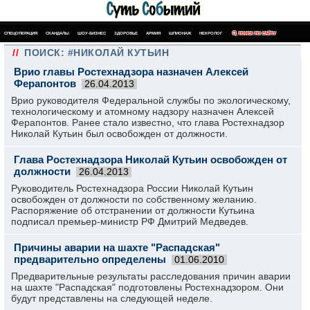
СПЕЦОПЕРАЦИЯ
СКАНДАЛЫ
ШОУ-БИЗНЕС
ЗДОРОВЬЕ
АРМИЯ
ШПИОНАЖ
НЕКРОЛОГ
ПОИСК ПО САЙТУ
//
ПОИСК: #НИКОЛАЙ КУТЬИН
Врио главы Ростехнадзора назначен Алексей
Ферапонтов
26.04.2013
Врио руководителя Федеральной службы по экологическому,
технологическому и атомному надзору назначен Алексей
Ферапонтов. Ранее стало известно, что глава Ростехнадзор
Николай Кутьин был освобожден от должности.
Глава Ростехнадзора Николай Кутьин освобожден от
должности
26.04.2013
Руководитель Ростехнадзора России Николай Кутьин
освобожден от должности по собственному желанию.
Распоряжение об отстранении от должности Кутьина
подписал премьер-министр РФ Дмитрий Медведев.
Причины аварии на шахте "Распадская"
предварительно определены
01.06.2010
Предварительные результаты расследования причин аварии
на шахте "Распадская" подготовлены Ростехнадзором. Они
будут представлены на следующей неделе.