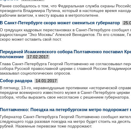
Ранее сообщалось о том, что Федеральная служба охраны Россий
президента Владимира Путина, который в настоящее время находи
рабочим визитом, к месту взрыва в метрополитене.
В Санкт-Петербурге скоро может смениться губернатор
25.
О грядущих кадровых перестановках в Санкт-Петербурге сообщил 
радиостанции "Эхо Москвы" Алексей Венедиктов. По его словам, Г
скоро может оставить свой пост.
Передачей Исаакиевского собора Полтавченко поставил Кр
положение
17.02.2017
Глава Санкт-Петербурга Георгий Полтавченко не согласовывал пер
собора Русской православной церкви с главной России Владимиро
заказывал социологических опросов.
Собор раздора
14.01.2017
В пятницу, 13-го, неравнодушные противники «исторической справ
передачи всемирного известного музея в Санкт-Петербурге церкви
собора, чтобы выразить свое несогласие с решением губернатора.
Полтавченко: Поездка на петербургском метро подорожает 
Губернатор Санкт-Петербурга Георгий Полтавченко сообщил жителя
следующего года разовая поездка на метро будет стоить на десять
рублей. Наземные перевозки тоже подорожают.