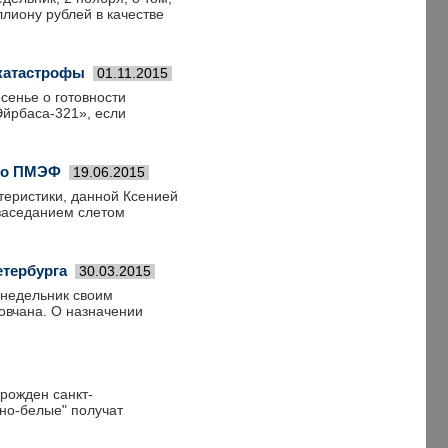
лиону рублей в качестве
 катастрофы
01.11.2015
сенье о готовности
Эйрбаса-321», если
й о ПМЭФ
19.06.2015
теристики, данной Ксенией
заседанием слетом
етербурга
30.03.2015
онедельник своим
овчана. О назначении
рожден санкт-
сно-белые" получат