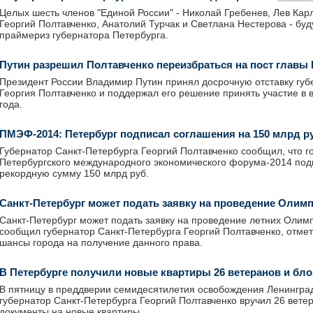
Целых шесть членов "Единой России" - Николай Гребенев, Лев Кар
Георгий Полтавченко, Анатолий Турчак и Светлана Нестерова - буд
праймериз губернатора Петербурга.
Путин разрешил Полтавченко переизбраться на пост главы 
Президент России Владимир Путин принял досрочную отставку губ
Георгия Полтавченко и поддержал его решение принять участие в 
года.
ПМЭФ-2014: Петербург подписал соглашения на 150 млрд р
Губернатор Санкт-Петербурга Георгий Полтавченко сообщил, что г
Петербургского международного экономического форума-2014 под
рекордную сумму 150 млрд руб.
Санкт-Петербург может подать заявку на проведение Олим
Санкт-Петербург может подать заявку на проведение летних Олимп
сообщил губернатор Санкт-Петербурга Георгий Полтавченко, отмет
шансы города на получение данного права.
В Петербурге получили новые квартиры 26 ветеранов и бл
В пятницу в преддверии семидесятилетия освобождения Ленингра
губернатор Санкт-Петербурга Георгий Полтавченко вручил 26 вете
документы на новые квартиры.