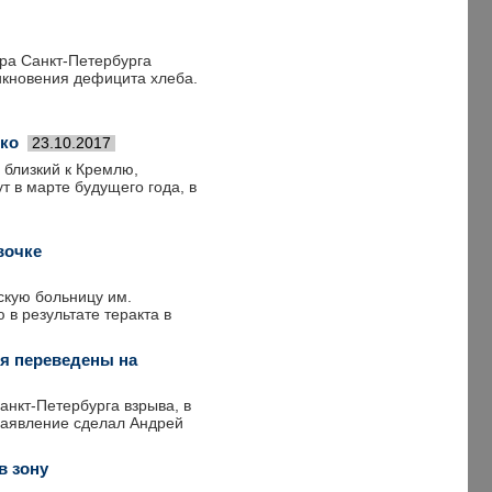
ра Санкт-Петербурга
никновения дефицита хлеба.
нко
23.10.2017
 близкий к Кремлю,
т в марте будущего года, в
вочке
скую больницу им.
в результате теракта в
ия переведены на
анкт-Петербурга взрыва, в
 заявление сделал Андрей
в зону