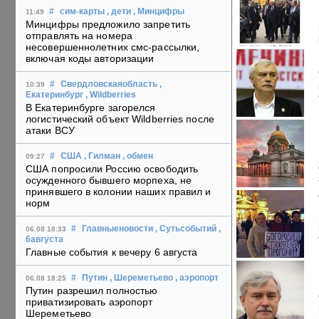
#
сим-карты
, дети
, Минцифры
11:49
Минцифры предложило запретить
отправлять на номера
несовершеннолетних смс-рассылки,
включая коды авторизации
#
Свердловскаяобласть
,
10:39
Екатеринбург
, Wildberries
В Екатеринбурге загорелся
логистический объект Wildberries после
атаки ВСУ
#
США
, Гилман
, обмен
09:27
США попросили Россию освободить
осужденного бывшего морпеха, не
принявшего в колонии наших правил и
норм
#
Главныеновости
, Сутьсобытий
,
06.08 18:33
6августа
Главные события к вечеру 6 августа
#
Путин
, Шереметьево
, аэропорт
06.08 18:25
Путин разрешил полностью
приватизировать аэропорт
Шереметьево