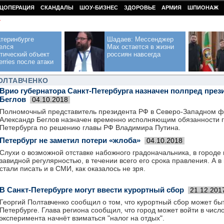
ЦОПЕРАЦИЯ
СКАНДАЛЫ
ШОУ-БИЗНЕС
ЗДОРОВЬЕ
АРМИЯ
ШПИОНАЖ
У
теринбурге
Шадаев: Мессенджер
елся
Max остается в жизни
тический объект
россиян навсегда
erries после атаки
ОЛТАВЧЕНКО
Врио губернатора Санкт-Петербурга назначен полпред пре
Беглов
04.10.2018
Полномочный представитель президента РФ в Северо-Западном ф
Александр Беглов назначен временно исполняющим обязанности г
Петербурга по решению главы РФ Владимира Путина.
Петербург не заметил потери «жлоба»
04.10.2018
Слухи о возможной отставке набожного градоначальника, в городе
завидной регулярностью, в течении всего его срока правления. А в
стали писать и в СМИ, как оказалось не зря.
В Санкт-Петербурге могут ввести курортный сбор
21.12.201
Георгий Полтавченко сообщил о том, что курортный сбор может быт
Петербурге. Глава региона сообщил, что город может войти в число
эксперимента начнёт взиматься "налог на отдых".