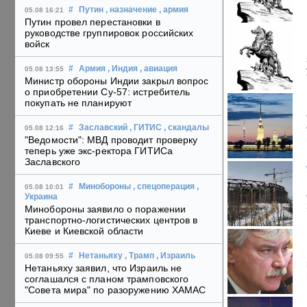
#
Путин
, назначение
, армия
05.08 16:21
Путин провел перестановки в
руководстве группировок российских
войск
#
Армия
, Индия
, авиация
05.08 13:55
Министр обороны Индии закрыл вопрос
о приобретении Су-57: истребитель
покупать не планируют
#
Заславский
, ГИТИС
, скандалы
05.08 12:16
"Ведомости": МВД проводит проверку
теперь уже экс-ректора ГИТИСа
Заславского
#
Минобороны
, спецоперация
,
05.08 10:01
Украина
Минобороны заявило о поражении
транспортно-логистических центров в
Киеве и Киевской области
#
Нетаньяху
, Трамп
, Израиль
05.08 09:55
Нетаньяху заявил, что Израиль не
соглашался с планом трамповского
"Совета мира" по разоружению ХАМАС