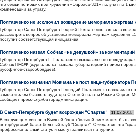
что семьи погибших при крушении «Эйрбаса-321» получат по 1 мил
компенсации за утрату.
Полтавченко не исключил возведение мемориала жертвам
Губернатор Санкт-Петербурга Георгий Полтавченко заявил в воскре
рассмотреть вопрос об установке мемориала жертвам крушения «
поступит соответствующая инициатива.
Полтавченко назвал Собчак «не девушкой» за комментари
Губернатор Петербурга Г. Полтавченко высказался по поводу харак
Собчак ПМЭФ (журналистка назвала губернаторский прием перед 
русофилов-старообрядцев).
Полтавченко назначил Мовчана на пост вице-губернатора П
Губернатор Санкт-Петербурга Геннадий Полтавченко назначил в п
заместителем бывшего аудитора Счетной палаты России Сергея М
сообщает пресс-служба горадминистрации.
В Санкт-Петербурге будет возрожден "Спартак"
11.02.2015
В следующем сезоне в Высшей баскетбольной лиге может быть воз
петербургский баскетбольный клуб "Спартак". Ожидается, что "кра
профессиональный статус и смогут заявиться на турнир.