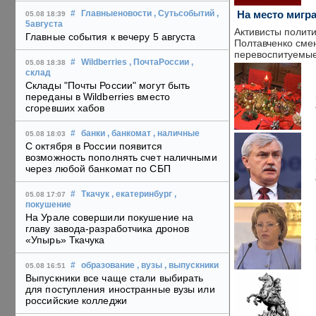
На место мигр
#
Главныеновости
, Сутьсобытий
,
05.08 18:39
5августа
Активисты полити
Главные события к вечеру 5 августа
Полтавченко смен
перевоспитуемые
#
Wildberries
, ПочтаРоссии
,
05.08 18:38
склад
Склады "Почты России" могут быть
переданы в Wildberries вместо
сгоревших хабов
#
банки
, банкомат
, наличные
05.08 18:03
С октября в России появится
возможность пополнять счет наличными
через любой банкомат по СБП
#
Ткачук
, екатеринбург
,
05.08 17:07
покушение
На Урале совершили покушение на
главу завода-разработчика дронов
«Упырь» Ткачука
#
образование
, вузы
, выпускники
05.08 16:51
Выпускники все чаще стали выбирать
для поступления иностранные вузы или
российские колледжи