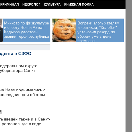
КРИМИНАЛ
НЕКРОЛОГ
КУЛЬТУРА
КНИЖНАЯ ПОЛКА
Министр по физкультуре
Вопреки злопыхателям
и спорту Чечни Ахмат
и критикам, "Колобок"
Кадыров удостоен
установил рекорд по
звания Героя республики
сборам уже в день
премьеры
зидента в СЗФО
едеральном округе
убернатора Санкт-
 на Неве поднимались с
 последние дни об этом
7
ь введён также и в Санкт-
 регионов, где в виде