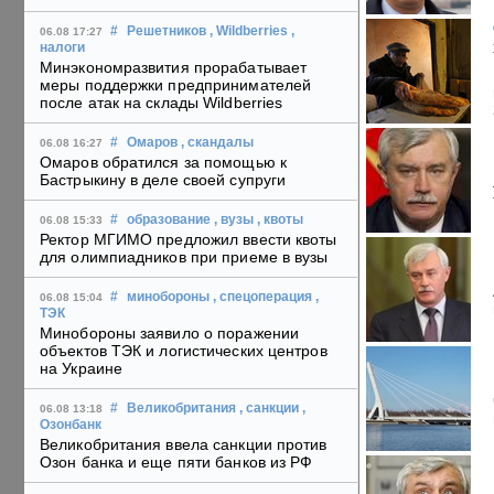
#
Решетников
, Wildberries
,
06.08 17:27
налоги
Минэкономразвития прорабатывает
меры поддержки предпринимателей
после атак на склады Wildberries
#
Омаров
, скандалы
06.08 16:27
Омаров обратился за помощью к
Бастрыкину в деле своей супруги
#
образование
, вузы
, квоты
06.08 15:33
Ректор МГИМО предложил ввести квоты
для олимпиадников при приеме в вузы
#
минобороны
, спецоперация
,
06.08 15:04
ТЭК
Минобороны заявило о поражении
объектов ТЭК и логистических центров
на Украине
#
Великобритания
, санкции
,
06.08 13:18
Озонбанк
Великобритания ввела санкции против
Озон банка и еще пяти банков из РФ