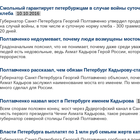
Смольный гарантирует петербуржцам в случае войны суто
хлеба
10.10.2016
Губернатор Санкт-Петербурга Георгий Полтавченко утвердил про
на случай войны, в том числе и суточную норму хлеба - 300 граммо
20 дней.
Полтавченко недоумевает, почему люди возмущены мосто
Градоначальник пояснил, что не понимает, почему даже среди ува
людей есть недовольные, ведь Ахмат Кадыров Герой России, котор
террористов.
Полтавченко рассказал, чем обязан Петербург Кадырову-с
Губернатор Санкт-Петербурга Георгий Полтавченко объяснил, поч
Ахмат Кадыров заслужил наименование моста его именем. По мнен
много сделал для России.
Полтавченко назвал мост в Петербурге именем Кадырова
1
Всем спорам положен конец: мост через Дудергофский канал в Сан
честь первого президента Чечни Ахмата Кадырова, такое решение
губернатор северной столицы Георгий Полтавченко.
Власти Петербурга выплатят по 1 млн руб семьям жертв к
Губернатор Санкт-Петербурга Георгий Полтавченко сообщил в поне