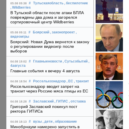
#
Тульскаяобласть
, беспилотник
05.08 09:38
, Wildberries
В Тульской области после атаки БПЛА
повреждены два дома и загорелся
сортировочный центр Wildberries
#
Боярский
, законопроект
,
05.08 09:11
видеоигры
Боярский: Новая Дума вернется к закону
о регулировании видеоигр после
выборов
#
Главныеновости
, Сутьсобытий
,
04.08 19:02
4августа
Главные события к вечеру 4 августа
#
Россельхознадзор
, ЕС
, транзит
04.08 18:54
Россельхознадзор вводит запрет на
транзит через Россию мяса птицы из ЕС
#
Заславский
, ГИТИС
, отставка
04.08 18:28
Григорий Заславский покинул пост
ректора ГИТИСа
#
вузы
, дети
, образование
04.08 18:13
Минобрнауки намерено запустить в