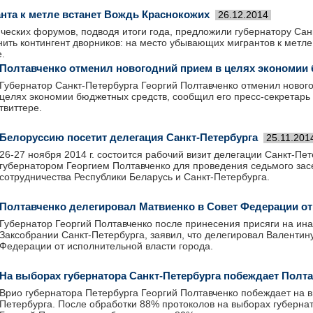
анта к метле встанет Вождь Краснокожих
26.12.2014
ческих форумов, подводя итоги года, предложили губернатору Сан
ить контингент дворников: на место убывающих мигрантов к метле 
.
Полтавченко отменил новогодний прием в целях экономии
Губернатор Санкт-Петербурга Георгий Полтавченко отменил новог
целях экономии бюджетных средств, сообщил его пресс-секретарь
твиттере.
Белоруссию посетит делегация Санкт-Петербурга
25.11.201
26-27 ноября 2014 г. состоится рабочий визит делегации Санкт-Пет
губернатором Георгием Полтавченко для проведения седьмого зас
сотрудничества Республики Беларусь и Санкт-Петербурга.
Полтавченко делегировал Матвиенко в Совет Федерации от
Губернатор Георгий Полтавченко после принесения присяги на ина
Заксобрании Санкт-Петербурга, заявил, что делегировал Валентин
Федерации от исполнительной власти города.
На выборах губернатора Санкт-Петербурга побеждает Полт
Врио губернатора Петербурга Георгий Полтавченко побеждает на в
Петербурга. После обработки 88% протоколов на выборах губерна