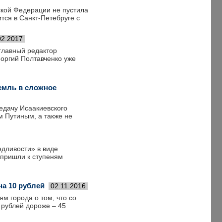
ской Федерации не пустила
тся в Санкт-Петебруге с
02.2017
главный редактор
еоргий Полтавченко уже
емль в сложное
едачу Исаакиевского
м Путиным, а также не
едливости» в виде
 пришли к ступеням
на 10 рублей
02.11.2016
м города о том, что со
 рублей дороже – 45