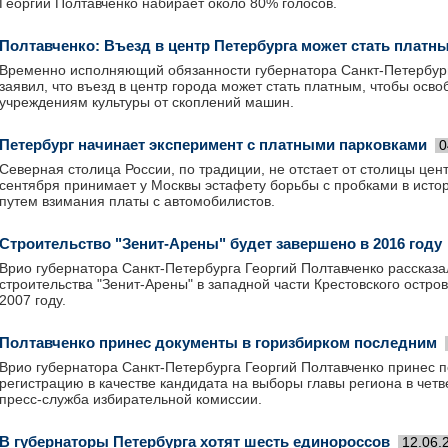
Георгий Полтавченко набирает около 80% голосов.
Полтавченко: Въезд в центр Петербурга может стать платн
Временно исполняющий обязанности губернатора Санкт-Петербург
заявил, что въезд в центр города может стать платным, чтобы осво
учреждениям культуры от скоплений машин.
Петербург начинает эксперимент с платными парковками
0
Северная столица России, по традиции, не отстает от столицы цен
сентября принимает у Москвы эстафету борьбы с пробками в исто
путем взимания платы с автомобилистов.
Строительство "Зенит-Арены" будет завершено в 2016 году
Врио губернатора Санкт-Петербурга Георгий Полтавченко рассказа
строительства "Зенит-Арены" в западной части Крестовского остро
2007 году.
Полтавченко принес документы в горизбирком последним
Врио губернатора Санкт-Петербурга Георгий Полтавченко принес 
регистрацию в качестве кандидата на выборы главы региона в четв
пресс-служба избирательной комиссии.
В губернаторы Петербурга хотят шесть единороссов
12.06.