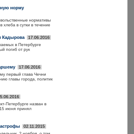
чную норму
довольственные нормативы
в хлеба в сутки в течение
м Кадырова
17.06.2016
жаемых в Петербурге
ый погиб от рук
таршему
17.06.2016
ему первый глава Чечни
ию главы города, политик
5.06.2016
кт-Петербурге назван в
 15 июня принял
атастрофы
02.11.2015
дельник, 2 ноября, о том,