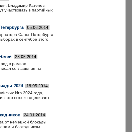
лин, Владимир Катенев,
ут участвовать в партийных
Петербурга
05.06.2014
ернатора Санкт-Петербурга
выборах в сентябре этого
ублей
23.05.2014
ород в рамках
писал соглашения на
пиады-2024
19.05.2014
ийских Игр 2024 года,
ив, что высоко оценивает
окадников
24.01.2014
да от немецкой блокады
ранам и блокадникам