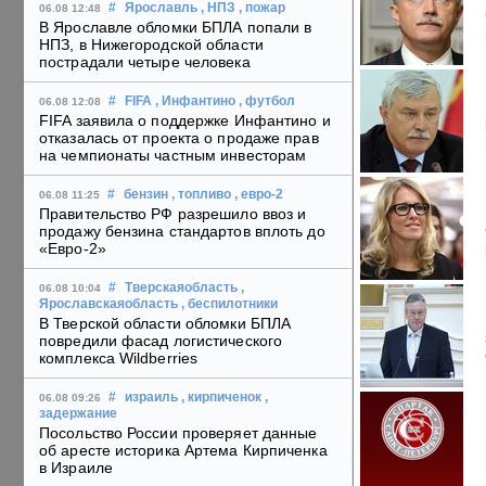
#
Ярославль
, НПЗ
, пожар
06.08 12:48
В Ярославле обломки БПЛА попали в
НПЗ, в Нижегородской области
пострадали четыре человека
#
FIFA
, Инфантино
, футбол
06.08 12:08
FIFA заявила о поддержке Инфантино и
отказалась от проекта о продаже прав
на чемпионаты частным инвесторам
#
бензин
, топливо
, евро-2
06.08 11:25
Правительство РФ разрешило ввоз и
продажу бензина стандартов вплоть до
«Евро-2»
#
Тверскаяобласть
,
06.08 10:04
Ярославскаяобласть
, беспилотники
В Тверской области обломки БПЛА
повредили фасад логистического
комплекса Wildberries
#
израиль
, кирпиченок
,
06.08 09:26
задержание
Посольство России проверяет данные
об аресте историка Артема Кирпиченка
в Израиле