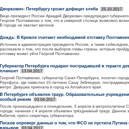
Дворкович: Петербургу грозит дефицит хлеба
25.10.2017
Вице-президент России Аркадий Дворкович предупредил губернато
Георгия Полтавченко о том, что в северной столице возможно воз
В городе не хватает вагонов.
Дождь: В Кремле считают необходимой отставку Полтавче
Источник в администрации президента России, а также собеседник,
рассказали о том, что после выборов главы страны, которые пройду
отставку может уйти Георгий Полтавченко.
Губернатор Петербурга подарил пострадавшей в теракте де
планшет
13.04.2017
Георгий Полтавченко, губернатор Санкт-Петербурга, посетил город
Раухфуса, где навестил 15-летнюю Сашу Зяблицкую, пострадавшую 
метро. Девушка приехала в город из Алтайского края.
В Петербурге объявлен траур. Образовательные учрежден
особый режим
03.04.2017
После произошедшего в понедельник, 3 апреля в метрополитене С
городе, начиная с 4 апреля объявлен трёхдневный траур. Данное
Кибитов, пресс-секретарь губернатора.
Песков опроверг данные о том, что ФСО не пустила Путина 
взрывов
03.04.2017