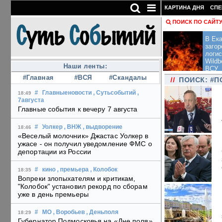
КАРТИНА ДНЯ
СПЕ
ПОИСК ПО САЙТ
В Ека
загор
логис
Wildb
Наши ленты:
ВСУ
#Главная
#ВСЯ
#Скандалы
//
ПОИСК: #П
#
Главныеновости
, Сутьсобытий
,
18:49
7августа
Главные события к вечеру 7 августа
#
Уолкер
, ВНЖ
, выдворение
18:46
«Веселый молочник» Джастас Уолкер в
ужасе - он получил уведомление ФМС о
депортации из России
#
кино
, премьера
, Колобок
18:35
Вопреки злопыхателям и критикам,
"Колобок" установил рекорд по сборам
уже в день премьеры
#
МО
, Воробьев
, Деньполя
18:29
Губернатор Подмосковья на «Дне поля»