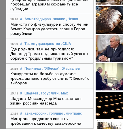
пообещал аграриям сохранить все
субсидии
#
АхматКадыров
, звание
, Чечня
18:16
Министр по физкультуре и спорту Чечни
Ахмат Кадыров удостоен звания Героя
республики
#
Трамп
, гражданство
, США
16:29
Где родился, там не пригодился:
Дональд Трамп подписал новый указ по
борьбе с "родильным туризмом"
#
Политика
, "Яблоко"
, Журавлев
16:15
Конкуренты по борьбе за думские
кресла активно требуют снять "Яблоко" с
выборов
#
Шадаев
, Госуслуги
, Max
15:43
Шадаев: Мессенджер Max остается в
жизни россиян навсегда
#
авиакеросин
, топливо
, минтранс
13:19
Минтранс предложил снизить
требования к качеству авиакеросина