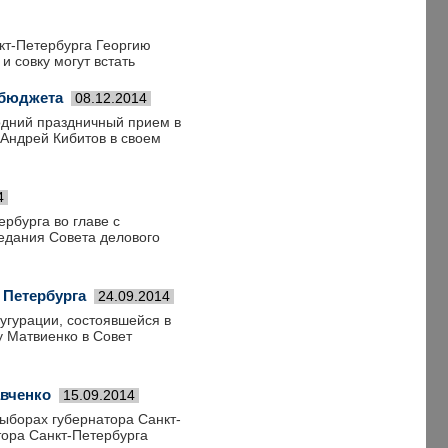
кт-Петербурга Георгию
и совку могут встать
 бюджета
08.12.2014
одний праздничный прием в
 Андрей Кибитов в своем
4
ербурга во главе с
едания Совета делового
 Петербурга
24.09.2014
угурации, состоявшейся в
у Матвиенко в Совет
авченко
15.09.2014
ыборах губернатора Санкт-
тора Санкт-Петербурга