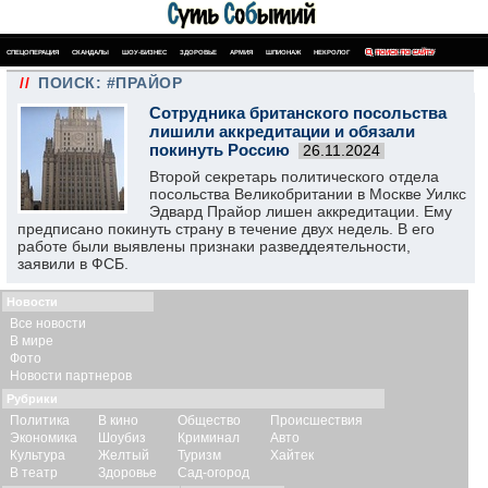
СПЕЦОПЕРАЦИЯ
СКАНДАЛЫ
ШОУ-БИЗНЕС
ЗДОРОВЬЕ
АРМИЯ
ШПИОНАЖ
НЕКРОЛОГ
ПОИСК ПО САЙТУ
//
ПОИСК: #ПРАЙОР
Сотрудника британского посольства
лишили аккредитации и обязали
покинуть Россию
26.11.2024
Второй секретарь политического отдела
посольства Великобритании в Москве Уилкс
Эдвард Прайор лишен аккредитации. Ему
предписано покинуть страну в течение двух недель. В его
работе были выявлены признаки разведдеятельности,
заявили в ФСБ.
Новости
Все новости
В мире
Фото
Новости партнеров
Рубрики
Политика
В кино
Общество
Происшествия
Экономика
Шоубиз
Криминал
Авто
Культура
Желтый
Туризм
Хайтек
В театр
Здоровье
Сад-огород