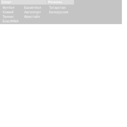
Спорт
Регионы
Футбол
Баскетбол
Татарстан
Хоккей
Автоспорт
Белоруссия
Теннис
Фристайл
Бокс/ММА