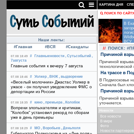
КАРТИНА ДНЯ
СПЕ
ПОИСК ПО САЙТ
В Ека
загор
логис
Wildb
Наши ленты:
ВСУ
#Главная
#ВСЯ
#Скандалы
//
ПОИСК: #
Причиной взры
#
Главныеновости
, Сутьсобытий
,
07.08 18:49
7августа
Причиной взрыва 
Главные события к вечеру 7 августа
технологической
На трассе в П
#
Уолкер
, ВНЖ
, выдворение
07.08 18:46
В Подмосковье н
«Веселый молочник» Джастас Уолкер в
Сначала был хлоп
ужасе - он получил уведомление ФМС о
Причиной взры
депортации из России
Причиной взрыва 
уточняется.
#
кино
, премьера
, Колобок
07.08 18:35
Вопреки злопыхателям и критикам,
Новости
"Колобок" установил рекорд по сборам
Все новости
уже в день премьеры
В мире
Фото
#
МО
, Воробьев
, Деньполя
07.08 18:29
Новости партнеров
Губернатор Подмосковья на «Дне поля»