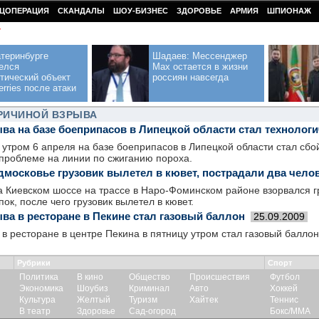
ЦОПЕРАЦИЯ
СКАНДАЛЫ
ШОУ-БИЗНЕС
ЗДОРОВЬЕ
АРМИЯ
ШПИОНАЖ
У
теринбурге
Шадаев: Мессенджер
елся
Max остается в жизни
тический объект
россиян навсегда
erries после атаки
ПРИЧИНОЙ ВЗРЫВА
ва на базе боеприпасов в Липецкой области стал технологи
утром 6 апреля на базе боеприпасов в Липецкой области стал сбой
 проблеме на линии по сжиганию пороха.
одмосковье грузовик вылетел в кювет, пострадали два чело
а Киевском шоссе на трассе в Наро-Фоминском районе взорвался г
ок, после чего грузовик вылетел в кювет.
ва в ресторане в Пекине стал газовый баллон
25.09.2009
в ресторане в центре Пекина в пятницу утром стал газовый баллон
Рубрики
Спорт
Политика
В кино
Общество
Происшествия
Футбол
Экономика
Шоубиз
Криминал
Авто
Хоккей
Культура
Желтый
Туризм
Хайтек
Теннис
В театр
Здоровье
Сад-огород
Бокс/ММА