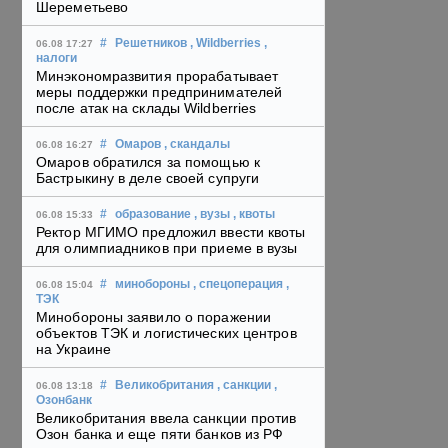
Шереметьево
#
Решетников
, Wildberries
,
06.08 17:27
налоги
Минэкономразвития прорабатывает
меры поддержки предпринимателей
после атак на склады Wildberries
#
Омаров
, скандалы
06.08 16:27
Омаров обратился за помощью к
Бастрыкину в деле своей супруги
#
образование
, вузы
, квоты
06.08 15:33
Ректор МГИМО предложил ввести квоты
для олимпиадников при приеме в вузы
#
минобороны
, спецоперация
,
06.08 15:04
ТЭК
Минобороны заявило о поражении
объектов ТЭК и логистических центров
на Украине
#
Великобритания
, санкции
,
06.08 13:18
Озонбанк
Великобритания ввела санкции против
Озон банка и еще пяти банков из РФ