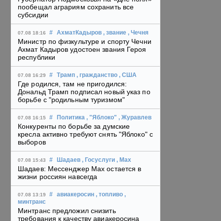
пообещал аграриям сохранить все
субсидии
#
АхматКадыров
, звание
, Чечня
07.08 18:16
Министр по физкультуре и спорту Чечни
Ахмат Кадыров удостоен звания Героя
республики
#
Трамп
, гражданство
, США
07.08 16:29
Где родился, там не пригодился:
Дональд Трамп подписал новый указ по
борьбе с "родильным туризмом"
#
Политика
, "Яблоко"
, Журавлев
07.08 16:15
Конкуренты по борьбе за думские
кресла активно требуют снять "Яблоко" с
выборов
#
Шадаев
, Госуслуги
, Max
07.08 15:43
Шадаев: Мессенджер Max остается в
жизни россиян навсегда
#
авиакеросин
, топливо
,
07.08 13:19
минтранс
Минтранс предложил снизить
требования к качеству авиакеросина