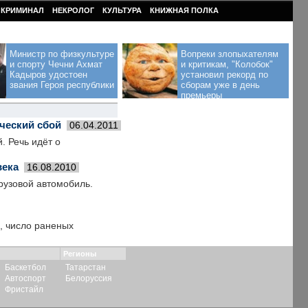
КРИМИНАЛ
НЕКРОЛОГ
КУЛЬТУРА
КНИЖНАЯ ПОЛКА
Министр по физкультуре
Вопреки злопыхателям
и спорту Чечни Ахмат
и критикам, "Колобок"
Кадыров удостоен
установил рекорд по
звания Героя республики
сборам уже в день
премьеры
ческий сбой
06.04.2011
. Речь идёт о
века
16.08.2010
рузовой автомобиль.
, число раненых
Регионы
Баскетбол
Татарстан
Автоспорт
Белоруссия
Фристайл