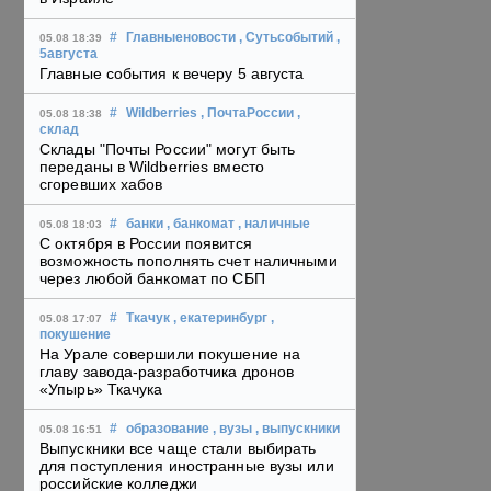
#
Главныеновости
, Сутьсобытий
,
05.08 18:39
5августа
Главные события к вечеру 5 августа
#
Wildberries
, ПочтаРоссии
,
05.08 18:38
склад
Склады "Почты России" могут быть
переданы в Wildberries вместо
сгоревших хабов
#
банки
, банкомат
, наличные
05.08 18:03
С октября в России появится
возможность пополнять счет наличными
через любой банкомат по СБП
#
Ткачук
, екатеринбург
,
05.08 17:07
покушение
На Урале совершили покушение на
главу завода-разработчика дронов
«Упырь» Ткачука
#
образование
, вузы
, выпускники
05.08 16:51
Выпускники все чаще стали выбирать
для поступления иностранные вузы или
российские колледжи