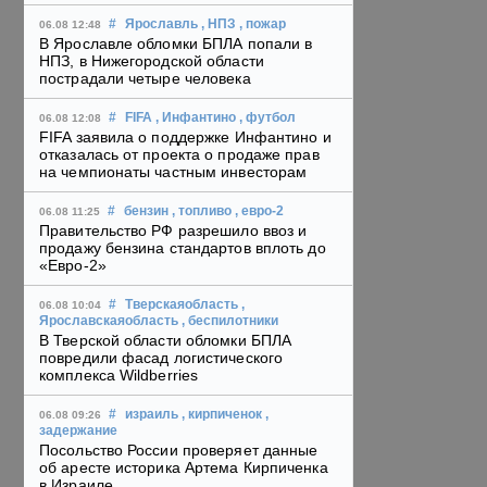
#
Ярославль
, НПЗ
, пожар
06.08 12:48
В Ярославле обломки БПЛА попали в
НПЗ, в Нижегородской области
пострадали четыре человека
#
FIFA
, Инфантино
, футбол
06.08 12:08
FIFA заявила о поддержке Инфантино и
отказалась от проекта о продаже прав
на чемпионаты частным инвесторам
#
бензин
, топливо
, евро-2
06.08 11:25
Правительство РФ разрешило ввоз и
продажу бензина стандартов вплоть до
«Евро-2»
#
Тверскаяобласть
,
06.08 10:04
Ярославскаяобласть
, беспилотники
В Тверской области обломки БПЛА
повредили фасад логистического
комплекса Wildberries
#
израиль
, кирпиченок
,
06.08 09:26
задержание
Посольство России проверяет данные
об аресте историка Артема Кирпиченка
в Израиле