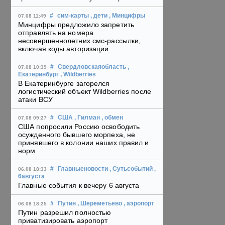
#
сим-карты
, дети
, Минцифры
07.08 11:49
Минцифры предложило запретить
отправлять на номера
несовершеннолетних смс-рассылки,
включая коды авторизации
#
Свердловскаяобласть
,
07.08 10:39
Екатеринбург
, Wildberries
В Екатеринбурге загорелся
логистический объект Wildberries после
атаки ВСУ
#
США
, Гилман
, обмен
07.08 09:27
США попросили Россию освободить
осужденного бывшего морпеха, не
принявшего в колонии наших правил и
норм
#
Главныеновости
, Сутьсобытий
,
06.08 18:33
6августа
Главные события к вечеру 6 августа
#
Путин
, Шереметьево
, аэропорт
06.08 18:25
Путин разрешил полностью
приватизировать аэропорт