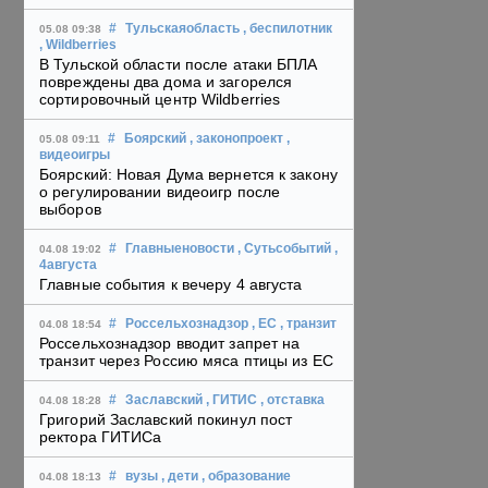
#
Тульскаяобласть
, беспилотник
05.08 09:38
, Wildberries
В Тульской области после атаки БПЛА
повреждены два дома и загорелся
сортировочный центр Wildberries
#
Боярский
, законопроект
,
05.08 09:11
видеоигры
Боярский: Новая Дума вернется к закону
о регулировании видеоигр после
выборов
#
Главныеновости
, Сутьсобытий
,
04.08 19:02
4августа
Главные события к вечеру 4 августа
#
Россельхознадзор
, ЕС
, транзит
04.08 18:54
Россельхознадзор вводит запрет на
транзит через Россию мяса птицы из ЕС
#
Заславский
, ГИТИС
, отставка
04.08 18:28
Григорий Заславский покинул пост
ректора ГИТИСа
#
вузы
, дети
, образование
04.08 18:13