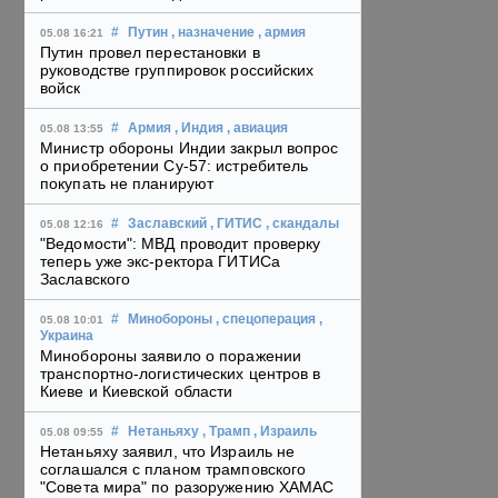
#
Путин
, назначение
, армия
05.08 16:21
Путин провел перестановки в
руководстве группировок российских
войск
#
Армия
, Индия
, авиация
05.08 13:55
Министр обороны Индии закрыл вопрос
о приобретении Су-57: истребитель
покупать не планируют
#
Заславский
, ГИТИС
, скандалы
05.08 12:16
"Ведомости": МВД проводит проверку
теперь уже экс-ректора ГИТИСа
Заславского
#
Минобороны
, спецоперация
,
05.08 10:01
Украина
Минобороны заявило о поражении
транспортно-логистических центров в
Киеве и Киевской области
#
Нетаньяху
, Трамп
, Израиль
05.08 09:55
Нетаньяху заявил, что Израиль не
соглашался с планом трамповского
"Совета мира" по разоружению ХАМАС