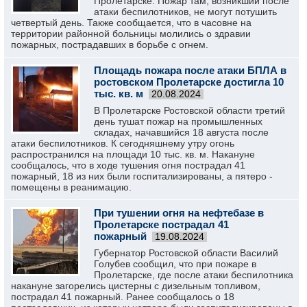
Пролетарске. Пожар там, возникший после
атаки беспилотников, не могут потушить
четвертый день. Также сообщается, что в часовне на
территории районной больницы молились о здравии
пожарных, пострадавших в борьбе с огнем.
Площадь пожара после атаки БПЛА в
ростовском Пролетарске достигла 10
тыс. кв. м
20.08.2024
В Пролетарске Ростовской области третий
день тушат пожар на промышленных
складах, начавшийся 18 августа после
атаки беспилотников. К сегодняшнему утру огонь
распространился на площади 10 тыс. кв. м. Накануне
сообщалось, что в ходе тушения огня пострадал 41
пожарный, 18 из них были госпитализированы, а пятеро -
помещены в реанимацию.
При тушении огня на нефтебазе в
Пролетарске пострадал 41
пожарный
19.08.2024
Губернатор Ростовской области Василий
Голубев сообщил, что при пожаре в
Пролетарске, где после атаки беспилотника
накануне загорелись цистерны с дизельным топливом,
пострадал 41 пожарный. Ранее сообщалось о 18