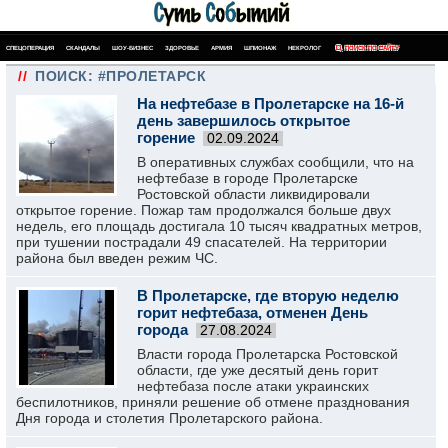
СПЕЦОПЕРАЦИЯ
СКАНДАЛЫ
ШОУ-БИЗНЕС
ЗДОРОВЬЕ
АРМИЯ
ШПИОНАЖ
НЕКРОЛОГ
ПОИСК ПО САЙТУ
//
ПОИСК: #ПРОЛЕТАРСК
На нефтебазе в Пролетарске на 16-й
день завершилось открытое
горение
02.09.2024
В оперативных службах сообщили, что на
нефтебазе в городе Пролетарске
Ростовской области ликвидировали
открытое горение. Пожар там продолжался больше двух
недель, его площадь достигала 10 тысяч квадратных метров,
при тушении пострадали 49 спасателей. На территории
района был введен режим ЧС.
В Пролетарске, где вторую неделю
горит нефтебаза, отменен День
города
27.08.2024
Власти города Пролетарска Ростовской
области, где уже десятый день горит
нефтебаза после атаки украинских
беспилотников, приняли решение об отмене празднования
Дня города и столетия Пролетарского района.