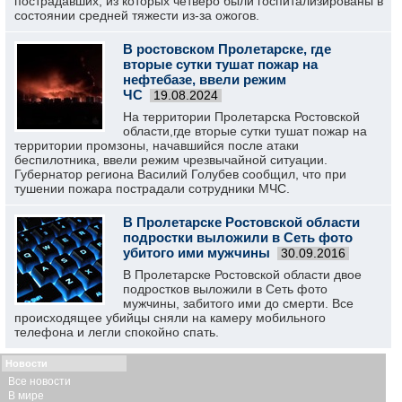
пострадавших, из которых четверо были госпитализированы в
состоянии средней тяжести из-за ожогов.
В ростовском Пролетарске, где
вторые сутки тушат пожар на
нефтебазе, ввели режим
ЧС
19.08.2024
На территории Пролетарска Ростовской
области,где вторые сутки тушат пожар на
территории промзоны, начавшийся после атаки
беспилотника, ввели режим чрезвычайной ситуации.
Губернатор региона Василий Голубев сообщил, что при
тушении пожара пострадали сотрудники МЧС.
В Пролетарске Ростовской области
подростки выложили в Сеть фото
убитого ими мужчины
30.09.2016
В Пролетарске Ростовской области двое
подростков выложили в Сеть фото
мужчины, забитого ими до смерти. Все
происходящее убийцы сняли на камеру мобильного
телефона и легли спокойно спать.
Новости
Все новости
В мире