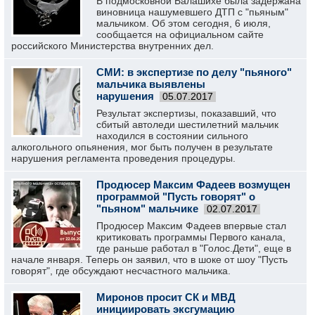
В подмосковной Балашихе была задержана
виновница нашумевшего ДТП с "пьяным"
мальчиком. Об этом сегодня, 6 июля,
сообщается на официальном сайте
российского Министерства внутренних дел.
СМИ: в экспертизе по делу "пьяного"
мальчика выявлены
нарушения
05.07.2017
Результат экспертизы, показавший, что
сбитый автоледи шестилетний мальчик
находился в состоянии сильного
алкогольного опьянения, мог быть получен в результате
нарушения регламента проведения процедуры.
Продюсер Максим Фадеев возмущен
программой "Пусть говорят" о
"пьяном" мальчике
02.07.2017
Продюсер Максим Фадеев впервые стал
критиковать программы Первого канала,
где раньше работал в "Голос.Дети", еще в
начале января. Теперь он заявил, что в шоке от шоу "Пусть
говорят", где обсуждают несчастного мальчика.
Миронов просит СК и МВД
инициировать эксгумацию