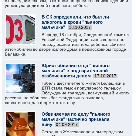
с последним словом, в котором попросила о снисхождении и
упрекнула родителей погибшего ребёнка.
В СК определили, что был ли
алкоголь в крови "пьяного
мальчика"
18.10.2017
В среду, 18 октября, Следственный комитет
Российской Федерации вынес вердикт по
поводу экспертизы тела ребёнка, сбитого
автомобилем во дворе жилого дома в подмосковном городе
Балашиха.
Юрист обвинил отца "пьяного
мальчика" в подозрительной
озабоченности делом
17.10.2017
Гибель шестилетнего жителя Балашихи в
ДТП стала темой популярного телешоу.
Обсуждение трагедии, возмутившей многих
россиян, не обошлось без скандальных выпадов,
характерных для формата ток-шоу.
Обвиняемая по делу "пьяного
мальчика" частично признала
вину
04.09.2017
Сегодня в Железнодорожном городском