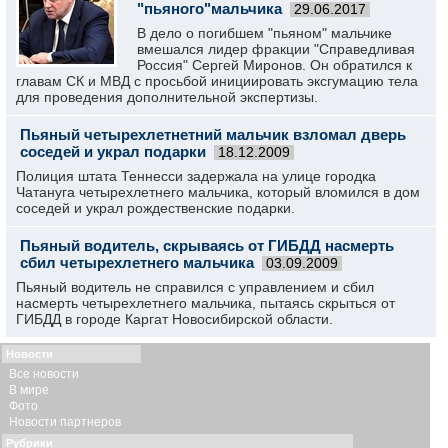
"пьяного"мальчика
29.06.2017
В дело о погибшем "пьяном" мальчике
вмешался лидер фракции "Справедливая
Россия" Сергей Миронов. Он обратился к
главам СК и МВД с просьбой инициировать эксгумацию тела
для проведения дополнительной экспертизы.
Пьяный четырехлетнетний мальчик взломал дверь
соседей и украл подарки
18.12.2009
Полиция штата Теннесси задержала на улице городка
Чатануга четырехлетнего мальчика, который вломился в дом
соседей и украл рождественские подарки.
Пьяный водитель, скрываясь от ГИБДД насмерть
сбил четырехлетнего мальчика
03.09.2009
Пьяный водитель не справился с управлением и сбил
насмерть четырехлетнего мальчика, пытаясь скрыться от
ГИБДД в городе Каргат Новосибирской области.
Новости
Все новости
В мире
Фото
Новости партнеров
Рубрики