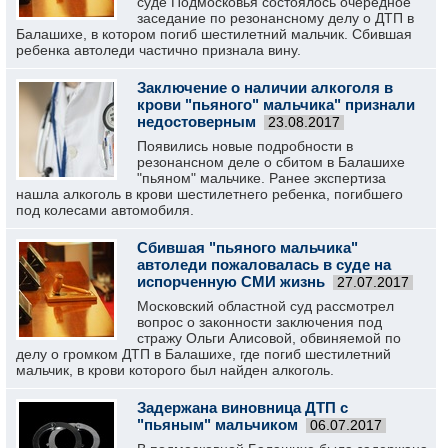
суде Подмосковья состоялось очередное
заседание по резонансному делу о ДТП в
Балашихе, в котором погиб шестилетний мальчик. Сбившая
ребенка автоледи частично признала вину.
Заключение о наличии алкоголя в
крови "пьяного" мальчика" признали
недостоверным
23.08.2017
Появились новые подробности в
резонансном деле о сбитом в Балашихе
"пьяном" мальчике. Ранее экспертиза
нашла алкоголь в крови шестилетнего ребенка, погибшего
под колесами автомобиля.
Сбившая "пьяного мальчика"
автоледи пожаловалась в суде на
испорченную СМИ жизнь
27.07.2017
Московский областной суд рассмотрел
вопрос о законности заключения под
стражу Ольги Алисовой, обвиняемой по
делу о громком ДТП в Балашихе, где погиб шестилетний
мальчик, в крови которого был найден алкоголь.
Задержана виновница ДТП с
"пьяным" мальчиком
06.07.2017