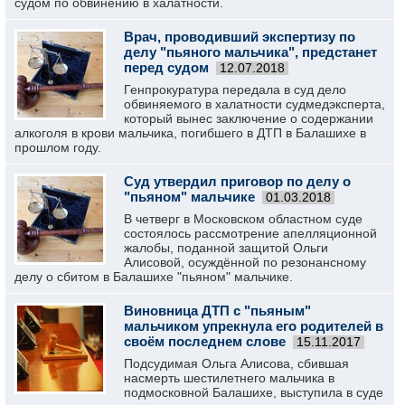
судом по обвинению в халатности.
Врач, проводивший экспертизу по
делу "пьяного мальчика", предстанет
перед судом
12.07.2018
Генпрокуратура передала в суд дело
обвиняемого в халатности судмедэксперта,
который вынес заключение о содержании
алкоголя в крови мальчика, погибшего в ДТП в Балашихе в
прошлом году.
Суд утвердил приговор по делу о
"пьяном" мальчике
01.03.2018
В четверг в Московском областном суде
состоялось рассмотрение апелляционной
жалобы, поданной защитой Ольги
Алисовой, осуждённой по резонансному
делу о сбитом в Балашихе "пьяном" мальчике.
Виновница ДТП с "пьяным"
мальчиком упрекнула его родителей в
своём последнем слове
15.11.2017
Подсудимая Ольга Алисова, сбившая
насмерть шестилетнего мальчика в
подмосковной Балашихе, выступила в суде