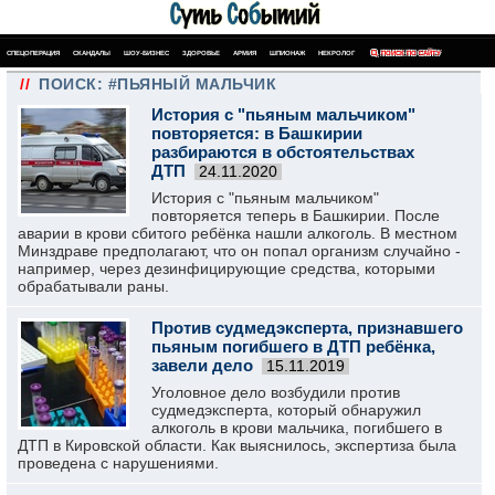
СПЕЦОПЕРАЦИЯ
СКАНДАЛЫ
ШОУ-БИЗНЕС
ЗДОРОВЬЕ
АРМИЯ
ШПИОНАЖ
НЕКРОЛОГ
ПОИСК ПО САЙТУ
//
ПОИСК: #ПЬЯНЫЙ МАЛЬЧИК
История с "пьяным мальчиком"
повторяется: в Башкирии
разбираются в обстоятельствах
ДТП
24.11.2020
История с "пьяным мальчиком"
повторяется теперь в Башкирии. После
аварии в крови сбитого ребёнка нашли алкоголь. В местном
Минздраве предполагают, что он попал организм случайно -
например, через дезинфицирующие средства, которыми
обрабатывали раны.
Против судмедэксперта, признавшего
пьяным погибшего в ДТП ребёнка,
завели дело
15.11.2019
Уголовное дело возбудили против
судмедэксперта, который обнаружил
алкоголь в крови мальчика, погибшего в
ДТП в Кировской области. Как выяснилось, экспертиза была
проведена с нарушениями.