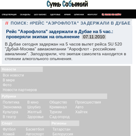
СПЕЦОПЕРАЦИЯ
СКАНДАЛЫ
ШОУ-БИЗНЕС
ЗДОРОВЬЕ
АРМИЯ
ШПИОНАЖ
НЕКРОЛОГ
ПОИСК ПО САЙТУ
//
ПОИСК: #РЕЙС "АЭРОФЛОТА" ЗАДЕРЖАЛИ В ДУБАЕ
Рейс "Аэрофлота" задержали в Дубае на 5 час.:
проверяли экипаж на опьянение
07.11.2010
В Дубае сегодня задержан на 5 часов вылет рейса SU 520
"Дубай-Москва" авиакомпании "Аэрофлот - российские
авиалинии". Заподозрили, что экипаж самолета находится в
стоянии алкогольного опьянения.
Новости
Все новости
В мире
Фото
Новости партнеров
Рубрики
Политика
В кино
Общество
Происшествия
Экономика
Шоубиз
Криминал
Авто
Культура
Желтый
Туризм
Хайтек
В театр
Здоровье
Сад-огород
Спорт
Регионы
Футбол
Баскетбол
Татарстан
Хоккей
Автоспорт
Белоруссия