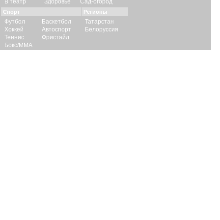
В театр
Здоровье
Сад-огород
Спорт
Регионы
Футбол
Баскетбол
Татарстан
Хоккей
Автоспорт
Белоруссия
Теннис
Фристайл
Бокс/ММА