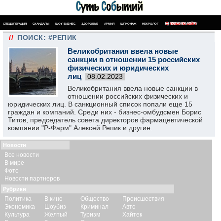
СПЕЦОПЕРАЦИЯ
СКАНДАЛЫ
ШОУ-БИЗНЕС
ЗДОРОВЬЕ
АРМИЯ
ШПИОНАЖ
НЕКРОЛОГ
ПОИСК ПО САЙТУ
//
ПОИСК: #РЕПИК
Великобритания ввела новые
санкции в отношении 15 российских
физических и юридических
лиц
08.02.2023
Великобритания ввела новые санкции в
отношении российских физических и
юридических лиц. В санкционный список попали еще 15
граждан и компаний. Среди них - бизнес-омбудсмен Борис
Титов, председатель совета директоров фармацевтической
компании "Р-Фарм" Алексей Репик и другие.
Новости
Все новости
В мире
Фото
Новости партнеров
Рубрики
Политика
В кино
Общество
Происшествия
Экономика
Шоубиз
Криминал
Авто
Культура
Желтый
Туризм
Хайтек