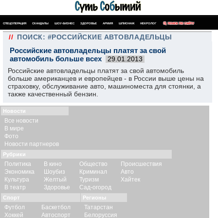
СПЕЦОПЕРАЦИЯ
СКАНДАЛЫ
ШОУ-БИЗНЕС
ЗДОРОВЬЕ
АРМИЯ
ШПИОНАЖ
НЕКРОЛОГ
ПОИСК ПО САЙТУ
//
ПОИСК: #РОССИЙСКИЕ АВТОВЛАДЕЛЬЦЫ
Российские автовладельцы платят за свой
автомобиль больше всех
29.01.2013
Российские автовладельцы платят за свой автомобиль
больше американцев и европейцев - в России выше цены на
страховку, обслуживание авто, машиноместа для стоянки, а
также качественный бензин.
Новости
Все новости
В мире
Фото
Новости партнеров
Рубрики
Политика
В кино
Общество
Происшествия
Экономика
Шоубиз
Криминал
Авто
Культура
Желтый
Туризм
Хайтек
В театр
Здоровье
Сад-огород
Спорт
Регионы
Футбол
Баскетбол
Татарстан
Хоккей
Автоспорт
Белоруссия