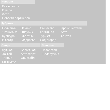
Новости
Все новости
В мире
Фото
Новости партнеров
Рубрики
Политика
В кино
Общество
Происшествия
Экономика
Шоубиз
Криминал
Авто
Культура
Желтый
Туризм
Хайтек
В театр
Здоровье
Сад-огород
Спорт
Регионы
Футбол
Баскетбол
Татарстан
Хоккей
Автоспорт
Белоруссия
Теннис
Фристайл
Бокс/ММА