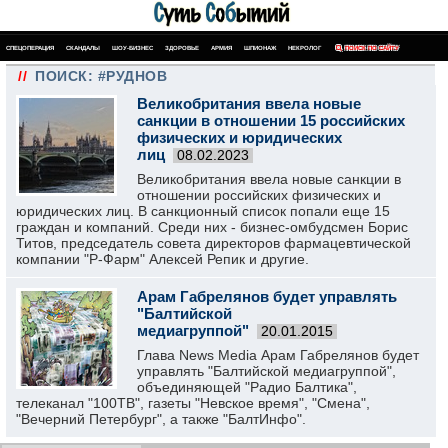
СПЕЦОПЕРАЦИЯ
СКАНДАЛЫ
ШОУ-БИЗНЕС
ЗДОРОВЬЕ
АРМИЯ
ШПИОНАЖ
НЕКРОЛОГ
ПОИСК ПО САЙТУ
//
ПОИСК: #РУДНОВ
Великобритания ввела новые
санкции в отношении 15 российских
физических и юридических
лиц
08.02.2023
Великобритания ввела новые санкции в
отношении российских физических и
юридических лиц. В санкционный список попали еще 15
граждан и компаний. Среди них - бизнес-омбудсмен Борис
Титов, председатель совета директоров фармацевтической
компании "Р-Фарм" Алексей Репик и другие.
Арам Габрелянов будет управлять
"Балтийской
медиагруппой"
20.01.2015
Глава News Media Арам Габрелянов будет
управлять "Балтийской медиагруппой",
объединяющей "Радио Балтика",
телеканал "100ТВ", газеты "Невское время", "Смена",
"Вечерний Петербург", а также "БалтИнфо".