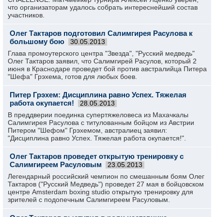
что организаторам удалось собрать интереснейший состав
участников.
Олег Тактаров подготовил Салимгирея Расулова к
большому бою
30.05.2013
Глава промоутерского центра "Звезда", "Русский медведь"
Олег Тактаров заявил, что Салимгирей Расулов, который 2
июня в Краснодаре проведет бой против австралийца Питера
"Шефа" Грэхема, готов для любых боев.
Питер Грэхем: Дисциплина равно Успех. Тяжелая
работа окупается!
28.05.2013
В преддверии поединка супертяжеловеса из Махачкалы
Салимгирея Расулова с титулованным бойцом из Австрии
Питером "Шефом" Грэхемом, австралиец заявил:
"Дисциплина равно Успех. Тяжелая работа окупается!".
Олег Тактаров проведет открытую тренировку с
Салимгиреем Расуловым
23.05.2013
Легендарный российский чемпион по смешанным боям Олег
Тактаров ("Русский Медведь") проведет 27 мая в бойцовском
центре Amsterdam boxing studio открытую тренировку для
зрителей с подопечным Салимгиреем Расуловым.