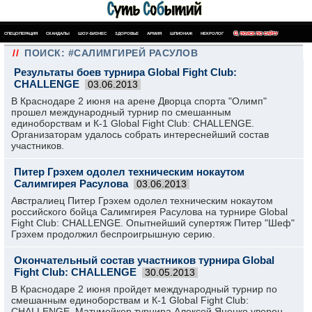
СПЕЦОПЕРАЦИЯ
СКАНДАЛЫ
ШОУ-БИЗНЕС
ЗДОРОВЬЕ
АРМИЯ
ШПИОНАЖ
НЕКРОЛОГ
ПОИСК ПО САЙТУ
//
ПОИСК: #САЛИМГИРЕЙ РАСУЛОВ
Результаты боев турнира Global Fight Club:
CHALLENGE
03.06.2013
В Краснодаре 2 июня на арене Дворца спорта "Олимп"
прошел международный турнир по смешанным
единоборствам и К-1 Global Fight Club: CHALLENGE.
Организаторам удалось собрать интереснейший состав
участников.
Питер Грэхем одолел техническим нокаутом
Салимгирея Расулова
03.06.2013
Австралиец Питер Грэхем одолел техническим нокаутом
российского бойца Салимгирея Расулова на турнире Global
Fight Club: CHALLENGE. Опытнейший супертяж Питер "Шеф"
Грэхем продолжил беспроигрышную серию.
Окончательный состав участников турнира Global
Fight Club: CHALLENGE
30.05.2013
В Краснодаре 2 июня пройдет международный турнир по
смешанным единоборствам и К-1 Global Fight Club:
CHALLENGE. Матчмейкер турнира Алексей Яценко уверен,