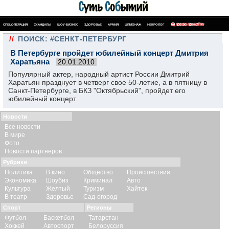
СПЕЦОПЕРАЦИЯ
СКАНДАЛЫ
ШОУ-БИЗНЕС
ЗДОРОВЬЕ
АРМИЯ
ШПИОНАЖ
НЕКРОЛОГ
ПОИСК ПО САЙТУ
//
ПОИСК: #СЕНКТ-ПЕТЕРБУРГ
В Петербурге пройдет юбилейный концерт Дмитрия
Харатьяна
20.01.2010
Популярный актер, народный артист России Дмитрий
Харатьян празднует в четверг свое 50-летие, а в пятницу в
Санкт-Петербурге, в БКЗ "Октябрьский", пройдет его
юбилейный концерт.
Новости
Все новости
В мире
Фото
Новости партнеров
Рубрики
Политика
В кино
Общество
Происшествия
Экономика
Шоубиз
Криминал
Авто
Культура
Желтый
Туризм
Хайтек
В театр
Здоровье
Сад-огород
Спорт
Регионы
Футбол
Баскетбол
Татарстан
Хоккей
Автоспорт
Белоруссия