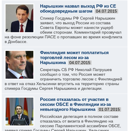
Нарышкин назвал выход РФ из СЕ
обоюдовредным шагом
04.07.2015
Спикер Госдумы РФ Сергей Нарышкин
заявил, что выход России из состава
Совета Европы может нанести ущерб
обеим сторонам. Комментарий прозвучал
на фоне резолюции ПАСЕ о пропавших во время конфликта
в Донбассе.
Финляндия может поплатиться
торговлей лесом из-за
Нарышкина
04.07.2015
Секретарь СБ РФ Николай Патрушев
сообщил о том, что Россия может
ограничить торговлю лесом с Финляндией
в ответ на отказ Хельсинки впустить на территорию страны
спикера Госдумы Сергея Нарышкина и делегации.
Россия отказалась от участия в
сессии ОБСЕ в Финляндии из-за
невыездного Нарышкина
01.07.2015
Российская делегация в полном составе
отказалась от визита в Финляндию на
сессию Парламентской ассамблеи ОБСЕ,
заявил спикер Госдумы Сергей Нарышкин. Хельсинки