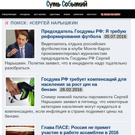
СПЕЦОПЕРАЦИЯ
СКАНДАЛЫ
ШОУ-БИЗНЕС
ЗДОРОВЬЕ
АРМИЯ
ШПИОНАЖ
НЕКРОЛОГ
ПОИСК ПО САЙТУ
//
ПОИСК: #СЕРГЕЙ НАРЫШКИН
Председатель Госдумы РФ: Я требую
реформирования футбола
05.07.2016
Видеозапись отдыха российских
футболистов в клубе Монте-Карло
прокомментировал журналистам
председатель Госдумы РФ Сергей
Нарышкин. Политик заявил, что в инциденте надо тщательно
разобраться.
Госдума РФ требует компенсаций для
населения за рост цен на
бензин
26.02.2016
Спикер нижней палаты парламента Сергей
Нарышкин заявил в пятницу, что некоторые
категории населения могут нуждаться в
компенсациях, если инфляция в стране поднимет цены на
бензин.
Глава ПАСЕ: Россия не примет
участие в работе ассамблеи в 2016