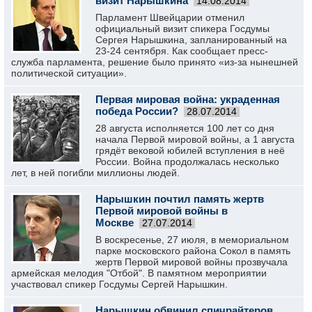
визит Нарышкина
14.08.2014
Парламент Швейцарии отменил
официальный визит спикера Госдумы
Сергея Нарышкина, запланированный на
23-24 сентября. Как сообщает пресс-
служба парламента, решение было принято «из-за нынешней
политической ситуации».
Первая мировая война: украденная
победа России?
28.07.2014
28 августа исполняется 100 лет со дня
начала Первой мировой войны, а 1 августа
грядёт вековой юбилей вступления в неё
России. Война продолжалась несколько
лет, в ней погибли миллионы людей.
Нарышкин почтил память жертв
Первой мировой войны в
Москве
27.07.2014
В воскресенье, 27 июля, в мемориальном
парке московского района Сокол в память
жертв Первой мировой войны прозвучала
армейская мелодия "Отбой". В памятном мероприятии
участвовал спикер Госдумы Сергей Нарышкин.
Нарышкин обвинил спичрайтеров