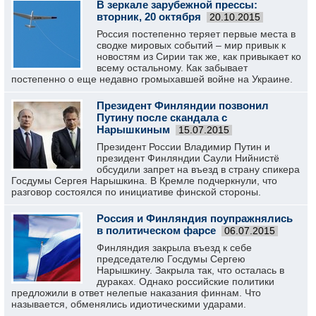
В зеркале зарубежной прессы:
вторник, 20 октября
20.10.2015
Россия постепенно теряет первые места в
сводке мировых событий – мир привык к
новостям из Сирии так же, как привыкает ко
всему остальному. Как забывает
постепенно о еще недавно громыхавшей войне на Украине.
Президент Финляндии позвонил
Путину после скандала с
Нарышкиным
15.07.2015
Президент России Владимир Путин и
президент Финляндии Саули Нийнистё
обсудили запрет на въезд в страну спикера
Госдумы Сергея Нарышкина. В Кремле подчеркнули, что
разговор состоялся по инициативе финской стороны.
Россия и Финляндия поупражнялись
в политическом фарсе
06.07.2015
Финляндия закрыла въезд к себе
председателю Госдумы Сергею
Нарышкину. Закрыла так, что осталась в
дураках. Однако российские политики
предложили в ответ нелепые наказания финнам. Что
называется, обменялись идиотическими ударами.