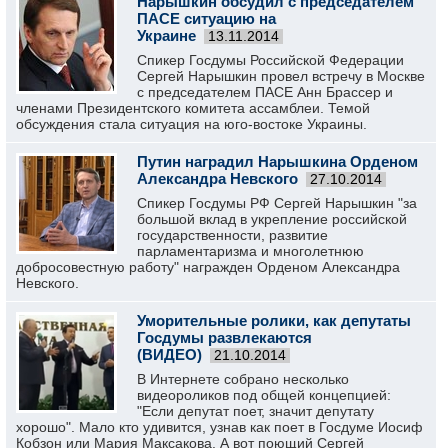
Нарышкин обсудил с председателем
ПАСЕ ситуацию на
Украине
13.11.2014
Спикер Госдумы Российской Федерации
Сергей Нарышкин провел встречу в Москве
с председателем ПАСЕ Анн Брассер и
членами Президентского комитета ассамблеи. Темой
обсуждения стала ситуация на юго-востоке Украины.
Путин наградил Нарышкина Орденом
Александра Невского
27.10.2014
Спикер Госдумы РФ Сергей Нарышкин "за
большой вклад в укрепление российской
государственности, развитие
парламентаризма и многолетнюю
добросовестную работу" награжден Орденом Александра
Невского.
Уморительные ролики, как депутаты
Госдумы развлекаются
(ВИДЕО)
21.10.2014
В Интернете собрано несколько
видеороликов под общей концепцией:
"Если депутат поет, значит депутату
хорошо". Мало кто удивится, узнав как поет в Госдуме Иосиф
Кобзон или Мария Максакова. А вот поющий Сергей