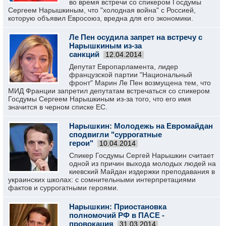
во время встречи со спикером Госдумы
Сергеем Нарышкиным, что "холодная война" с Россией,
которую объявил Евросоюз, вредна для его экономики.
Ле Пен осудила запрет на встречу с
Нарышкиным из-за
санкций
12.04.2014
Депутат Европарламента, лидер
французской партии "Национальный
фронт" Марин Ле Пен возмущена тем, что
МИД Франции запретил депутатам встречаться со спикером
Госдумы Сергеем Нарышкиным из-за того, что его имя
значится в черном списке ЕС.
Нарышкин: Молодежь на Евромайдан
сподвигли "суррогатные
герои"
10.04.2014
Спикер Госдумы Сергей Нарышкин считает
одной из причин выхода молодых людей на
киевский Майдан издержки преподавания в
украинских школах: с сомнительными интерпретациями
фактов и суррогатными героями.
Нарышкин: Приостановка
полномочий РФ в ПАСЕ -
провокация
31.03.2014