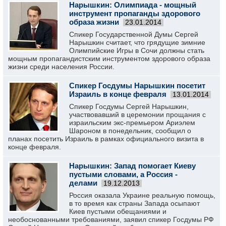
Нарышкин: Олимпиада - мощный
инструмент пропаганды здорового
образа жизни
23.01.2014
Спикер Государственной Думы Сергей
Нарышкин считает, что грядущие зимние
Олимпийские Игры в Сочи должны стать
мощным пропагандистским инструментом здорового образа
жизни среди населения России.
Спикер Госдумы Нарышкин посетит
Израиль в конце февраля
13.01.2014
Спикер Госдумы Сергей Нарышкин,
участвовавший в церемонии прощания с
израильским экс-премьером Ариэлем
Шароном в понедельник, сообщил о
планах посетить Израиль в рамках официального визита в
конце февраля.
Нарышкин: Запад помогает Киеву
пустыми словами, а Россия -
делами
19.12.2013
Россия оказала Украине реальную помощь,
в то время как страны Запада осыпают
Киев пустыми обещаниями и
необоснованными требованиями, заявил спикер Госдумы РФ