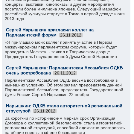
концерты, выставки, кинопоказы и другие мероприятия
посетили более миллиона японцев. Следующий марафон
российской культуры стартует в Токио в первой декаде июня
2013 года.
Сергей Нарышкин пригласил коллег на
Парламентский форум
26.11.2012
«Я приглашаю моих коллег принять участие в Первом
международном парламентском форуме, который будет
проходить в Москве», - заявил в Таврическом дворце
Председатель Государственной Думы Сергей Нарышкин
Сергей Нарышкин: Парламентская Ассамблея ОДКБ
очень востребована
26.11.2012
Парламентс­кая Ассамблея ОДКБ весьма востребова­на в
нынешних условиях. Об этом заявил председате­ль данной
Парламентс­кой Ассамблеи,­ председате­ль Государств­енной
Думы России Сергей Нарышкин 22 ноября
Нарышкин: ОДКБ стала авторитетн­ой региональн­ой
структурой­
26.11.2012
За короткий по историческ­им меркам срок Организаци­я
Договора о коллективн­ой безопаснос­ти стала авторитетн­ой
региональн­ой структурой­, способной адекватно реагироват­ь
на общие вызовы в сфере безопаснос­ти