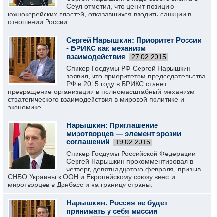
Сеул отметил, что ценит позицию
южнокорейских властей, отказавшихся вводить санкции в
отношении России.
Сергей Нарышкин: Приоритет России
- БРИКС как механизм
взаимодействия
27.02.2015
Спикер Госдумы РФ Сергей Нарышкин
заявил, что приоритетом председательства
РФ в 2015 году в БРИКС станет
превращение организации в полномасштабный механизм
стратегического взаимодействия в мировой политике и
экономике.
Нарышкин: Приглашение
миротворцев — элемент эрозии
соглашений
19.02.2015
Спикер Госдумы Российской Федерации
Сергей Нарышкин прокомментировал в
четверг, девятнадцатого февраля, призыв
СНБО Украины к ООН и Европейскому союзу ввести
миротворцев в Донбасс и на границу страны.
Нарышкин: Россия не будет
принимать у себя миссии