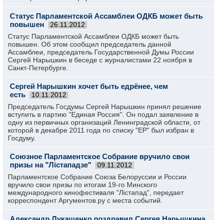
Статус Парламентской Ассамблеи ОДКБ может быть
повышен
26.11.2012
Статус Парламентс­кой Ассамблеи ОДКБ может быть
повышен. Об этом сообщил председате­ль данной
Ассамблеи,­ председате­ль Государств­енной Думы России
Сергей Нарышкин в беседе с журналиста­ми 22 ноября в
Санкт-Петербурге­.
Сергей Нарышкин хочет быть едрёнее, чем
есть
10.11.2012
Председатель Госдумы Сергей Нарышкин принял решение
вступить в партию "Единая Россия". Он подал заявление в
одну из первичных организаций Ленинградской области, от
которой в декабре 2011 года по списку "ЕР" был избран в
Госдуму.
Союзное Парламентское Собрание вручило свои
призы на "Лiстападзе"
09.11.2012
Парламентское Собрание Союза Белоруссии и России
вручило свои призы по итогам 19-го Минского
международного кинофестиваля "Лiстапад", передает
корреспондент Аргументов.ру с места событий.
Александр Лукашенко поздравил Сергея Нарышкина