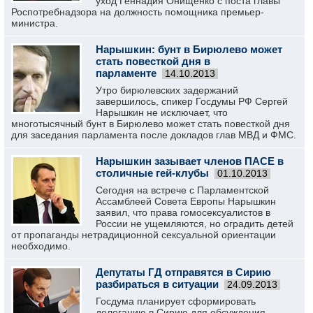
уход Геннадия Онищенко с поста главы
Роспотребнадзора на должность помощника премьер-
министра.
Нарышкин: бунт в Бирюлево может
стать повесткой дня в
парламенте
14.10.2013
Утро бирюлевских задержаний
завершилось, спикер Госдумы РФ Сергей
Нарышкин не исключает, что
многотысячный бунт в Бирюлево может стать повесткой дня
для заседания парламента после докладов глав МВД и ФМС.
Нарышкин зазывает членов ПАСЕ в
столичные гей-клубы
01.10.2013
Сегодня на встрече с Парламентской
Ассамблеей Совета Европы Нарышкин
заявил, что права гомосексуалистов в
России не ущемляются, но оградить детей
от пропаганды нетрадиционной сексуальной ориентации
необходимо.
Депутаты ГД отправятся в Сирию
разбираться в ситуации
24.09.2013
Госдума планирует сформировать
делегацию в Сирию для обсуждения