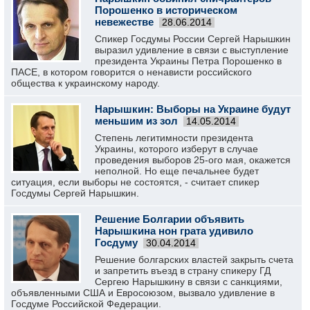
Порошенко в историческом
невежестве
28.06.2014
Спикер Госдумы России Сергей Нарышкин
выразил удивление в связи с выступление
президента Украины Петра Порошенко в
ПАСЕ, в котором говорится о ненависти российского
общества к украинскому народу.
Нарышкин: Выборы на Украине будут
меньшим из зол
14.05.2014
Степень легитимности президента
Украины, которого изберут в случае
проведения выборов 25-ого мая, окажется
неполной. Но еще печальнее будет
ситуация, если выборы не состоятся, - считает спикер
Госдумы Сергей Нарышкин.
Решение Болгарии объявить
Нарышкина нон грата удивило
Госдуму
30.04.2014
Решение болгарских властей закрыть счета
и запретить въезд в страну спикеру ГД
Сергею Нарышкину в связи с санкциями,
объявленными США и Евросоюзом, вызвало удивление в
Госдуме Российской Федерации.