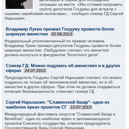
ситуации на месте. «Мы готовим направить
группу депутатов Госдумы для встречи с
нашими сирийскими коллегами», - сообщил спикер ГД Сергей
Нарышкин.
Владимир Лукин призвал Госдуму провести более
широкую амнистию
02.08.2013
Федеральный уполномоченный по правам человека
Владимир Лукин призвал депутатов Госдумы провести более
широкую амнистию. Омбудсмен считает, что амнистия
должна коснуться и фигурантов "болотного дела".
Спикер ГД: Можно подумать об амнистиях и в других
сферах
24.07.2013
Председатель Госдумы Сергей Нарышкин считает, что можно
подумать не только об экономической амнистии, но и об
амнистии в других сферах. При этом не должна создаваться
иллюзия безнаказанности, отмечает спикер ГД.
Сергей Нарышкин: "Славянский базар"- один из
наиболее ярких проектов СГ
13.07.2013
Международный фестиваль искусств "Славянский базар в
Витебске"- один из наиболее ярких и запоминающихся
проектов Союзного государства, отметил председатель
Государственной Думы Сергей Нарышкин