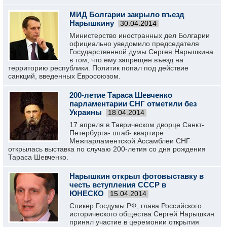
МИД Болгарии закрыло въезд
Нарышкину
30.04.2014
Министерство иностранных дел Болгарии
официально уведомило председателя
Государственной думы Сергея Нарышкина
в том, что ему запрещен въезд на
территорию республики. Политик попал под действие
санкций, введенных Евросоюзом.
200-летие Тараса Шевченко
парламентарии СНГ отметили без
Украины
18.04.2014
17 апреля в Таврическом дворце Санкт-
Петербурга- штаб- квартире
Межпарламентской Ассамблеи СНГ
открылась выставка по случаю 200-летия со дня рождения
Тараса Шевченко.
Нарышкин открыл фотовыставку в
честь вступления СССР в
ЮНЕСКО
15.04.2014
Спикер Госдумы РФ, глава Российского
исторического общества Сергей Нарышкин
принял участие в церемонии открытия