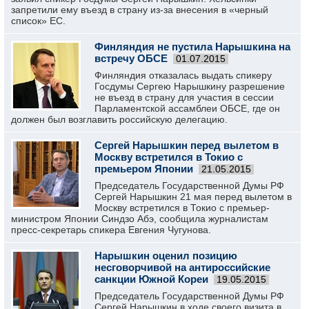
запретили ему въезд в страну из-за внесения в «черный
список» ЕС.
Финляндия не пустила Нарышкина на
встречу ОБСЕ
01.07.2015
Финляндия отказалась выдать спикеру
Госдумы Сергею Нарышкину разрешение
не въезд в страну для участия в сессии
Парламентской ассамблеи ОБСЕ, где он
должен был возглавить российскую делегацию.
Сергей Нарышкин перед вылетом в
Москву встретился в Токио с
премьером Японии
21.05.2015
Председатель Государственной Думы РФ
Сергей Нарышкин 21 мая перед вылетом в
Москву встретился в Токио с премьер-
министром Японии Синдзо Абэ, сообщила журналистам
пресс-секретарь спикера Евгения Чугунова.
Нарышкин оценил позицию
несговорчивой на антироссийские
санкции Южной Кореи
19.05.2015
Председатель Государственной Думы РФ
Сергей Нарышкин в ходе своего визита в