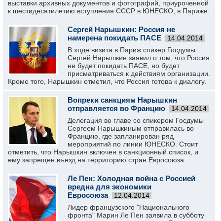
выставки архивных документов и фотографий, приуроченной
к шестидесятилетию вступления СССР в ЮНЕСКО, в Париже.
Сергей Нарышкин: Россия не
намерена покидать ПАСЕ
14.04.2014
В ходе визита в Париж спикер Госдумы
Сергей Нарышкин заявил о том, что Россия
не будет покидать ПАСЕ, но будет
присматриваться к действиям организации.
Кроме того, Нарышкин отметил, что Россия готова к диалогу.
Вопреки санкциям Нарышкин
отправляется во Францию
14.04.2014
Делегация во главе со спикером Госдумы
Сергеем Нарышкиным отправилась во
Францию, где запланирован ряд
мероприятий по линии ЮНЕСКО. Стоит
отметить, что Нарышкин включен в санкционный список, и
ему запрещен въезд на территорию стран Евросоюза.
Ле Пен: Холодная война с Россией
вредна для экономики
Евросоюза
12.04.2014
Лидер французского "Национального
фронта" Марин Ле Пен заявила в субботу