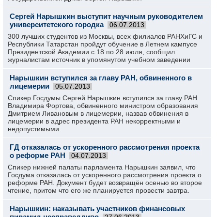
Сергей Нарышкин выступит научным руководителем
университетского городка
06.07.2013
300 лучших студентов из Москвы, всех филиалов РАНХиГС и
Республики Татарстан пройдут обучение в Летнем кампусе
Президентской Академии с 18 по 28 июля, сообщил
журналистам источник в упомянутом учебном заведении
Нарышкин вступился за главу РАН, обвиненного в
лицемерии
05.07.2013
Спикер Госдумы Сергей Нарышкин вступился за главу РАН
Владимира Фортова, обвиненного министром образования
Дмитрием Ливановым в лицемерии, назвав обвинения в
лицемерии в адрес президента РАН некорректными и
недопустимыми.
ГД отказалась от ускоренного рассмотрения проекта
о реформе РАН
04.07.2013
Спикер нижней палаты парламента Нарышкин заявил, что
Госдума отказалась от ускоренного рассмотрения проекта о
реформе РАН. Документ будет возвращён осенью во второе
чтение, притом что его же планируется провести завтра.
Нарышкин: наказывать участников финансовых
пирамид несправедливо