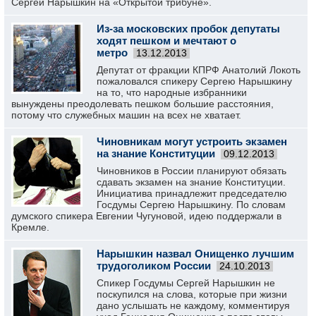
Сергей Нарышкин на «Открытой трибуне».
Из-за московских пробок депутаты
ходят пешком и мечтают о
метро
13.12.2013
Депутат от фракции КПРФ Анатолий Локоть
пожаловался спикеру Сергею Нарышкину
на то, что народные избранники
вынуждены преодолевать пешком большие расстояния,
потому что служебных машин на всех не хватает.
Чиновникам могут устроить экзамен
на знание Конституции
09.12.2013
Чиновников в России планируют обязать
сдавать экзамен на знание Конституции.
Инициатива принадлежит председателю
Госдумы Сергею Нарышкину. По словам
думского спикера Евгении Чугуновой, идею поддержали в
Кремле.
Нарышкин назвал Онищенко лучшим
трудоголиком России
24.10.2013
Спикер Госдумы Сергей Нарышкин не
поскупился на слова, которые при жизни
дано услышать не каждому, комментируя