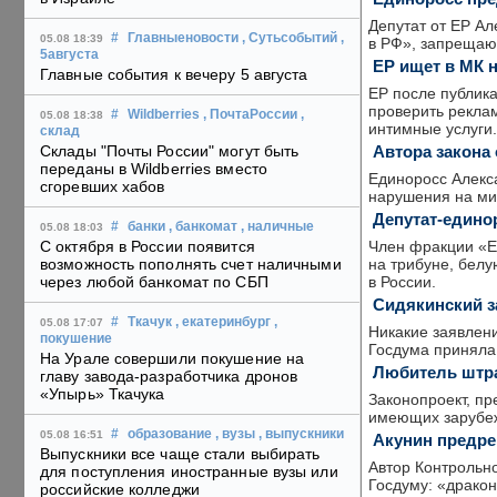
Депутат от ЕР Ал
#
Главныеновости
, Сутьсобытий
,
05.08 18:39
в РФ», запрещаю
5августа
ЕР ищет в МК 
Главные события к вечеру 5 августа
ЕР после публика
проверить реклам
#
Wildberries
, ПочтаРоссии
,
05.08 18:38
интимные услуги.
склад
Автора закона
Склады "Почты России" могут быть
переданы в Wildberries вместо
Единоросс Алекс
сгоревших хабов
нарушения на ми
Депутат-едино
#
банки
, банкомат
, наличные
05.08 18:03
Член фракции «Е
С октября в России появится
на трибуне, белу
возможность пополнять счет наличными
в России.
через любой банкомат по СБП
Сидякинский з
#
Ткачук
, екатеринбург
,
05.08 17:07
Никакие заявлени
покушение
Госдума приняла 
На Урале совершили покушение на
Любитель штра
главу завода-разработчика дронов
«Упырь» Ткачука
Законопроект, п
имеющих зарубежн
#
образование
, вузы
, выпускники
05.08 16:51
Акунин предре
Выпускники все чаще стали выбирать
Автор Контрольно
для поступления иностранные вузы или
Госдуму: «драко
российские колледжи