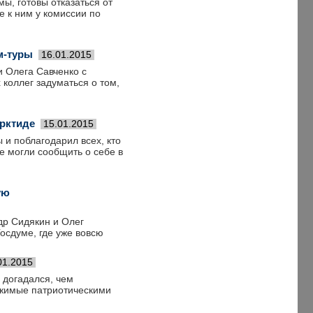
ы, готовы отказаться от
е к ним у комиссии по
м-туры
16.01.2015
 Олега Савченко с
коллег задуматься о том,
арктиде
15.01.2015
 и поблагодарил всех, кто
не могли сообщить о себе в
ую
др Сидякин и Олег
Госдуме, где уже вовсю
01.2015
 догадался, чем
ижимые патриотическими