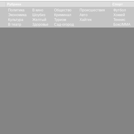
Рубрики
Спорт
Политика
В кино
Общество
Происшествия
Футбол
Экономика
Шоубиз
Криминал
Авто
Хоккей
Культура
Желтый
Туризм
Хайтек
Теннис
В театр
Здоровье
Сад-огород
Бокс/ММА