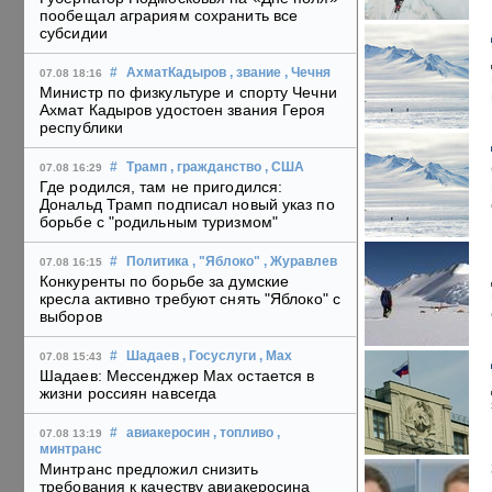
пообещал аграриям сохранить все
субсидии
#
АхматКадыров
, звание
, Чечня
07.08 18:16
Министр по физкультуре и спорту Чечни
Ахмат Кадыров удостоен звания Героя
республики
#
Трамп
, гражданство
, США
07.08 16:29
Где родился, там не пригодился:
Дональд Трамп подписал новый указ по
борьбе с "родильным туризмом"
#
Политика
, "Яблоко"
, Журавлев
07.08 16:15
Конкуренты по борьбе за думские
кресла активно требуют снять "Яблоко" с
выборов
#
Шадаев
, Госуслуги
, Max
07.08 15:43
Шадаев: Мессенджер Max остается в
жизни россиян навсегда
#
авиакеросин
, топливо
,
07.08 13:19
минтранс
Минтранс предложил снизить
требования к качеству авиакеросина