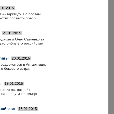
.01.2015
в Антарктиду. По словам
отят провести пресс-
21.01.2015
идякин и Олег Савченко за
 застолбив его российским
ктиды
20.01.2015
задержатьcя в Антарктиде,
о бокового ветра,
ы
19.01.2015
тся из «затяжной»
на полпути к столице.
вой счет
18.01.2015