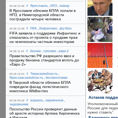
#
Ярославль
, НПЗ
, пожар
06.08 12:48
В Ярославле обломки БПЛА попали в
НПЗ, в Нижегородской области
пострадали четыре человека
#
FIFA
, Инфантино
, футбол
06.08 12:08
FIFA заявила о поддержке Инфантино и
отказалась от проекта о продаже прав
на чемпионаты частным инвесторам
#
бензин
, топливо
, евро-2
06.08 11:25
Правительство РФ разрешило ввоз и
продажу бензина стандартов вплоть до
«Евро-2»
#
Тверскаяобласть
,
06.08 10:04
Ярославскаяобласть
, беспилотники
В Тверской области обломки БПЛА
повредили фасад логистического
комплекса Wildberries
Астахов подде
#
израиль
, кирпиченок
,
06.08 09:26
Уполномоченный 
задержание
Россию для педоф
Посольство России проверяет данные
нужно ставить".
об аресте историка Артема Кирпиченка
Единоросс пре
в Израиле