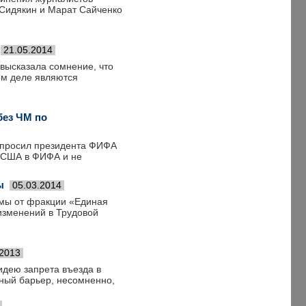
 Сидякин и Марат Сайченко
21.05.2014
высказала сомнение, что
ом деле являются
без ЧМ по
попросил президента ФИФА
 США в ФИФА и не
ы
05.03.2014
умы от фракции «Единая
изменений в Трудовой
.2013
дею запрета въезда в
ьный барьер, несомненно,