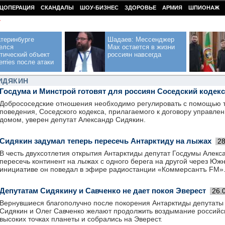
ЦОПЕРАЦИЯ
СКАНДАЛЫ
ШОУ-БИЗНЕС
ЗДОРОВЬЕ
АРМИЯ
ШПИОНАЖ
У
теринбурге
Шадаев: Мессенджер
елся
Max остается в жизни
тический объект
россиян навсегда
erries после атаки
ИДЯКИН
Госдума и Минстрой готовят для россиян Соседский кодекс
Добрососедские отношения необходимо регулировать с помощью т
поведения, Соседского кодекса, прилагаемого к договору управле
домом, уверен депутат Александр Сидякин.
Сидякин задумал теперь пересечь Антарктиду на лыжах
28
В честь двухсотлетия открытия Антарктиды депутат Госдумы Алек
пересечь континент на лыжах с одного берега на другой через Юж
инициативе он поведал в эфире радиостанции «Коммерсантъ FM»
Депутатам Сидякину и Савченко не дает покоя Эверест
26.
Вернувшиеся благополучно после покорения Антарктиды депутаты
Сидякин и Олег Савченко желают продолжить воздымание российс
высоких точках планеты и собрались на Эверест.