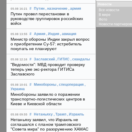
Новости
#
Путин
, назначение
, армия
05.08 16:21
Все новости
Путин провел перестановки в
В мире
руководстве группировок российских
Фото
войск
Новости партнеров
#
Армия
, Индия
, авиация
05.08 13:55
Министр обороны Индии закрыл вопрос
о приобретении Су-57: истребитель
покупать не планируют
#
Заславский
, ГИТИС
, скандалы
05.08 12:16
"Ведомости": МВД проводит проверку
теперь уже экс-ректора ГИТИСа
Заславского
#
Минобороны
, спецоперация
,
05.08 10:01
Украина
Минобороны заявило о поражении
транспортно-логистических центров в
Киеве и Киевской области
#
Нетаньяху
, Трамп
, Израиль
05.08 09:55
Нетаньяху заявил, что Израиль не
соглашался с планом трамповского
"Совета мира" по разоружению ХАМАС