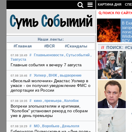
КАРТИНА ДНЯ
СПЕ
ПОИСК ПО САЙТ
В Ека
загор
логис
Wildb
Наши ленты:
ВСУ
#Главная
#ВСЯ
#Скандалы
//
ПОИСК: #С
#
Главныеновости
, Сутьсобытий
,
07.08 18:49
7августа
Главные события к вечеру 7 августа
#
Уолкер
, ВНЖ
, выдворение
07.08 18:46
«Веселый молочник» Джастас Уолкер в
ужасе - он получил уведомление ФМС о
депортации из России
#
кино
, премьера
, Колобок
07.08 18:35
Вопреки злопыхателям и критикам,
"Колобок" установил рекорд по сборам
уже в день премьеры
#
МО
, Воробьев
, Деньполя
07.08 18:29
Губернатор Подмосковья на «Дне поля»