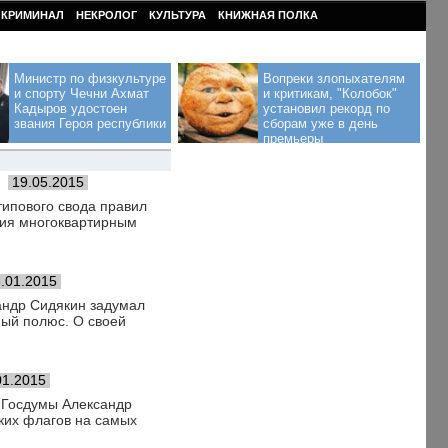
КРИМИНАЛ
НЕКРОЛОГ
КУЛЬТУРА
КНИЖНАЯ ПОЛКА
Министр по физкультуре
Вопреки злопыхателям
и спорту Чечни Ахмат
и критикам, "Колобок"
Кадыров удостоен
установил рекорд по
звания Героя республики
сборам уже в день
премьеры
19.05.2015
ипового свода правил
ния многоквартирным
.01.2015
сандр Сидякин задумал
ный полюс. О своей
.
01.2015
 Госдумы Александр
ких флагов на самых