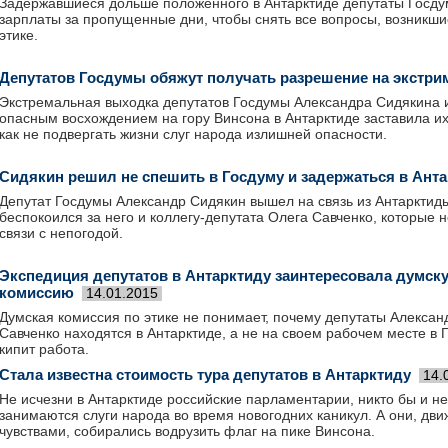
Задержавшиеся дольше положенного в Антарктиде депутаты Госдум
зарплаты за пропущенные дни, чтобы снять все вопросы, возникши
этике.
Депутатов Госдумы обяжут получать разрешение на экстри
Экстремальная выходка депутатов Госдумы Александра Сидякина и
опасным восхождением на гору Винсона в Антарктиде заставила их 
как не подвергать жизни слуг народа излишней опасности.
Сидякин решил не спешить в Госдуму и задержаться в Ант
Депутат Госдумы Александр Сидякин вышел на связь из Антарктиды
беспокоился за него и коллегу-депутата Олега Савченко, которые 
связи с непогодой.
Экспедиция депутатов в Антарктиду заинтересовала думск
комиссию
14.01.2015
Думская комиссия по этике не понимает, почему депутаты Алексан
Савченко находятся в Антарктиде, а не на своем рабочем месте в 
кипит работа.
Стала известна стоимость тура депутатов в Антарктиду
14.
Не исчезни в Антарктиде российские парламентарии, никто бы и не
занимаются слуги народа во время новогодних каникул. А они, дв
чувствами, собирались водрузить флаг на пике Винсона.