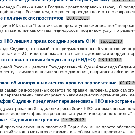
ександр Сидякин внес в Госдуму проект поправок к закону «О поря
щий въезд в Россию тем, кто ранее проходил по статье о совраще
не политических проституток
20.03.2013
ции в МК статьи "Политическая проституция сменила пол" попрос
у в газете, где как считают единороссы, под видом услуг по разв
 о НКО лишили права координировать ОНФ
15.01.2013
андр Сидякин, тот самый, что придумал законы об ужесточении шт
тингах и НКО - иностранных агентах, снят с должности координат
рос порвал в клочки белую ленту (ВИДЕО)
26.10.2012
диной России», депутат Государственной Думы Александр Седякин 
ю ленту – символ оппозиционного движения, выкрикивая обвинени
акон об иностранных агентах прошел первое чтение
06.07.
я самых разнообразных советов по правам человека, даже самого
в первом чтении законопроект о некоммерческих организациях, де
фов Сидякин предлагает переименовать НКО в иностранны
редусматривающий наделение российских НКО, занимающихся поли
ые источники финансирования, статусом "иностранного агента", в
кает Сидякинские гуляния
17.05.2012
й прогулки отчаянных писателей Борис Акунин не просто обеспок
новский закон о митингах с какими-то заоблачными штрафами» – н