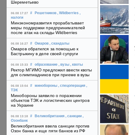
Шереметьево
#
Решетников
, Wildberries
,
06.08 17:27
налоги
Минэкономразвития прорабатывает
меры поддержки предпринимателей
после атак на склады Wildberries
#
Омаров
, скандалы
06.08 16:27
Омаров обратился за помощью к
Бастрыкину в деле своей супруги
#
образование
, вузы
, квоты
06.08 15:33
Ректор МГИМО предложил ввести квоты
для олимпиадников при приеме в вузы
#
минобороны
, спецоперация
,
06.08 15:04
ТЭК
Минобороны заявило о поражении
объектов ТЭК и логистических центров
на Украине
#
Великобритания
, санкции
,
06.08 13:18
Озонбанк
Великобритания ввела санкции против
Озон банка и еще пяти банков из РФ