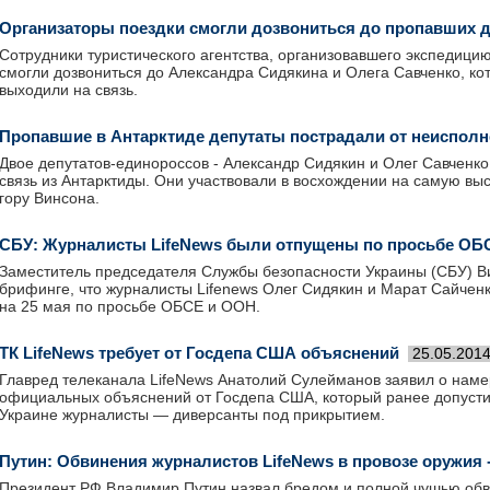
Организаторы поездки смогли дозвониться до пропавших д
Сотрудники туристического агентства, организовавшего экспедицию
смогли дозвониться до Александра Сидякина и Олега Савченко, ко
выходили на связь.
Пропавшие в Антарктиде депутаты пострадали от неисполн
Двое депутатов-единороссов - Александр Сидякин и Олег Савченко
связь из Антарктиды. Они участвовали в восхождении на самую выс
гору Винсона.
СБУ: Журналисты LifeNews были отпущены по просьбе ОБ
Заместитель председателя Службы безопасности Украины (СБУ) Ви
брифинге, что журналисты Lifenews Олег Сидякин и Марат Сайчен
на 25 мая по просьбе ОБСЕ и ООН.
ТК LifeNews требует от Госдепа США объяснений
25.05.201
Главред телеканала LifeNews Анатолий Сулейманов заявил о наме
официальных объяснений от Госдепа США, который ранее допусти
Украине журналисты — диверсанты под прикрытием.
Путин: Обвинения журналистов LifeNews в провозе оружия 
Президент РФ Владимир Путин назвал бредом и полной чушью об