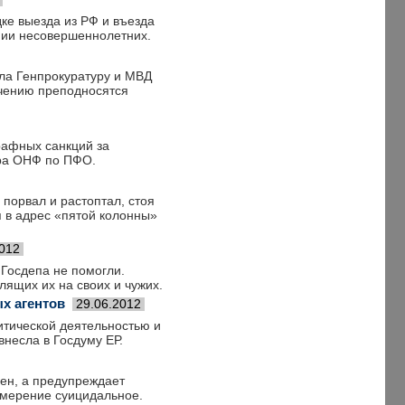
дке выезда из РФ и въезда
нии несовершеннолетних.
ила Генпрокуратуру и МВД
лечению преподносятся
рафных санкций за
ора ОНФ по ПФО.
порвал и растоптал, стоя
я в адрес «пятой колонны»
2012
 Госдепа не помогли.
лящих их на своих и чужих.
х агентов
29.06.2012
тической деятельностью и
несла в Госдуму ЕР.
оен, а предупреждает
амерение суицидальное.