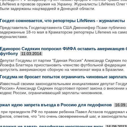
LifeNews в провозе оружия на Украину. Журналисты LifeNews Олег
были задержаны нацгвардией в Донецкой области.
Госдеп сомневается, что репортеры LifeNews - журналисты
Представитель Госдепартамента США Дженнифер Псаки публично 
задержанные 18-го мая в Краматорске репортеры Lifenews на сам
журналистами.
Единорос Сидякин попросил ФИФА оставить американцев 
футболу
11.03.2014
Депутат Госдумы от партии "Единая Россия" Александр Сидякин 
Йозефа Блаттера приостановить членство футбольной федерации
допустить американскую сборную на чемпионат мира в Бразилии.
Госдума не бросает попыток ограничить чиновные зарплат
Известный своими законодательными инициативами депутат Госд
Россия» Александр Сидякин подготовил проект закона о внесении 
кодекс России, ограничивающий зарплаты чиновников.
ржал идею запрета въезда в Россию для педофилов
16.09
при президенте РФ по правам ребенка Павел Астахов поддержал и
илов, отметив, что "это очень своевременный шаг, и законодател
дложил не давать педофилам-иностранцам визу
16.09.2013