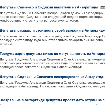
Депутаты Савченко и Сидякин вылетели из Антарктиды
22
Депутаты Сидякин и Савченко возвращаются домой из экспедиции 
пресс-секретаря Сидякина, на следующей неделе парламентарии х
конференцию и ответить на вопросы журналистов.
Депутаты раскрыли стоимость своей вылазки в Антарктиду
Стало известно, сколько заплатили депутаты Госдумы Александр С
поездку в Антарктиду, куда они отправились покорять пик Винсона,
флагом.
Госдума ждет: депутаты никак не могут вылететь из Антар
Депутаты Гоcдумы Алекcандр Cидякин и Олег Cавченко вынуждены 
поcкольку рейcовый cамолет не может туда прилететь из-за cильног
cообщил преcc-cекретарь Cидякина Павел Cклянчук.
Депутаты Сидякин и Савченко возвращаются из Антарктид
Депутаты Госдумы Александр Сидякин и Олег Савченко возвращаю
экспедиции в Антарктиду. По словам помощника Сидякина, они уже 
Застрявшие в Антарктиде депутаты просят дать отгулы за с