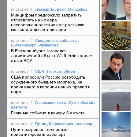
#
сим-карты
, дети
, Минцифры
07.08 11:49
Минцифры предложило запретить
отправлять на номера
несовершеннолетних смс-рассылки,
включая коды авторизации
#
Свердловскаяобласть
,
07.08 10:39
Екатеринбург
, Wildberries
В Екатеринбурге загорелся
логистический объект Wildberries после
атаки ВСУ
#
США
, Гилман
, обмен
07.08 09:27
США попросили Россию освободить
осужденного бывшего морпеха, не
принявшего в колонии наших правил и
норм
#
Главныеновости
, Сутьсобытий
,
06.08 18:33
6августа
Главные события к вечеру 6 августа
#
Путин
, Шереметьево
, аэропорт
06.08 18:25
Путин разрешил полностью
приватизировать аэропорт