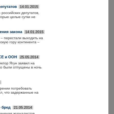
епутатов
14.01.2015
 российских депутатов,
торые целые сутки не
ения закона
14.01.2015
 – перестали выходить на
окую гору континента –
СЕ и ООН
25.05.2014
ктор Ягун заявил на
ко были отпущены в ночь
4
рении потребовать
л, что задержанные на
- бред
21.05.2014
винения журналистов