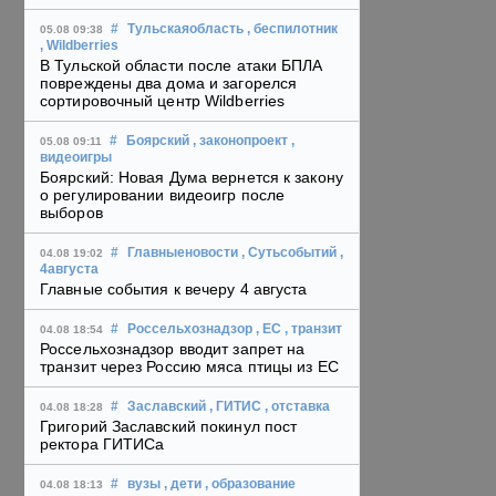
#
Тульскаяобласть
, беспилотник
05.08 09:38
, Wildberries
В Тульской области после атаки БПЛА
повреждены два дома и загорелся
сортировочный центр Wildberries
#
Боярский
, законопроект
,
05.08 09:11
видеоигры
Боярский: Новая Дума вернется к закону
о регулировании видеоигр после
выборов
#
Главныеновости
, Сутьсобытий
,
04.08 19:02
4августа
Главные события к вечеру 4 августа
#
Россельхознадзор
, ЕС
, транзит
04.08 18:54
Россельхознадзор вводит запрет на
транзит через Россию мяса птицы из ЕС
#
Заславский
, ГИТИС
, отставка
04.08 18:28
Григорий Заславский покинул пост
ректора ГИТИСа
#
вузы
, дети
, образование
04.08 18:13