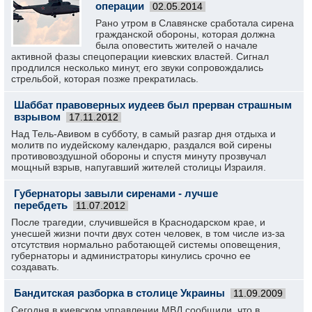
операции
02.05.2014
Рано утром в Славянске сработала сирена
гражданской обороны, которая должна
была оповестить жителей о начале
активной фазы спецоперации киевских властей. Сигнал
продлился несколько минут, его звуки сопровождались
стрельбой, которая позже прекратилась.
Шаббат правоверных иудеев был прерван страшным
взрывом
17.11.2012
Над Тель-Авивом в субботу, в самый разгар дня отдыха и
молитв по иудейскому календарю, раздался вой сирены
противовоздушной обороны и спустя минуту прозвучал
мощный взрыв, напугавший жителей столицы Израиля.
Губернаторы завыли сиренами - лучше
перебдеть
11.07.2012
После трагедии, случившейся в Краснодарском крае, и
унесшей жизни почти двух сотен человек, в том числе из-за
отсутствия нормально работающей системы оповещения,
губернаторы и администраторы кинулись срочно ее
создавать.
Бандитская разборка в столице Украины
11.09.2009
Сегодня в киевском управлении МВД сообщили, что в