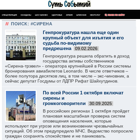
СПЕЦОПЕРАЦИЯ
СКАНДАЛЫ
ШОУ-БИЗНЕС
ЗДОРОВЬЕ
АРМИЯ
ШПИОНАЖ
НЕКРОЛОГ
ПОИСК ПО САЙТУ
//
ПОИСК: #СИРЕНА
Генпрокуратура нашла еще один
крупный объект для изъятия и его
судьба по-видимому
предрешена
09.02.2026
Генпрокуратура решила обратить в доход
государства активы собственников
«Сирена-трэвел» - оператора крупнейшей в России системы
бронирования авиабилетов Leonardo. В числе ответчиков –
более полутора десятков лиц, в том числе – экс-чиновник, а
сейчас депутат Госдумы от ЛДПР Рифат Шайхутдинов.
По всей России 1 октября включат
сирены и
громкоговорители
30.09.2025
В российских регионах 1 октября пройдет
плановая масштабная проверка систем
оповещения населения, которые
используют при угрозе или возникновении чрезвычайных
ситуаций. Об этом предупредило МЧС. Ведомство попросило
граждан сохранять спокойствие и не паниковать.