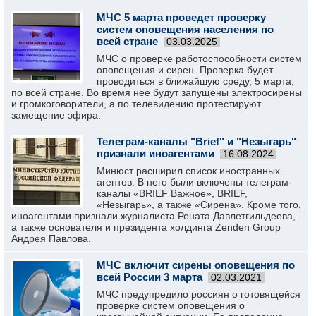
МЧС 5 марта проведет проверку
систем оповещения населения по
всей стране
03.03.2025
МЧС о проверке работоспособности систем
оповещения и сирен. Проверка будет
проводиться в ближайшую среду, 5 марта,
по всей стране. Во время нее будут запущены электросирены
и громкоговорители, а по телевидению протестируют
замещение эфира.
Телеграм-каналы "Brief" и "Незыгарь"
признали иноагентами
16.08.2024
Минюст расширил список иностранных
агентов. В него были включены телеграм-
каналы «BRIEF Важное», BRIEF,
«Незыгарь», а также «Сирена». Кроме того,
иноагентами признали журналиста Рената Давлетгильдеева,
а также основателя и президента холдинга Zenden Group
Андрея Павлова.
МЧС включит сирены оповещения по
всей России 3 марта
02.03.2021
МЧС предупредило россиян о готовящейся
проверке систем оповещения о