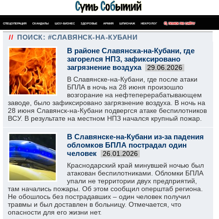
СПЕЦОПЕРАЦИЯ
СКАНДАЛЫ
ШОУ-БИЗНЕС
ЗДОРОВЬЕ
АРМИЯ
ШПИОНАЖ
НЕКРОЛОГ
ПОИСК ПО САЙТУ
//
ПОИСК: #СЛАВЯНСК-НА-КУБАНИ
В районе Славянска-на-Кубани, где
загорелся НПЗ, зафиксировано
загрязнение воздуха
29.06.2026
В Славянске-на-Кубани, где после атаки
БПЛА в ночь на 28 июня произошло
возгорание на нефтеперерабатывающем
заводе, было зафиксировано загрязнение воздуха. В ночь на
28 июня Славянск-на-Кубани подвергся атаке беспилотников
ВСУ. В результате на местном НПЗ начался крупный пожар.
В Славянске-на-Кубани из-за падения
обломков БПЛА пострадал один
человек
26.01.2026
Краснодарский край минувшей ночью был
атакован беспилотниками. Обломки БПЛА
упали не территории двух предприятий,
там начались пожары. Об этом сообщил оперштаб региона.
Не обошлось без пострадавших – один человек получил
травмы и был доставлен в больницу. Отмечается, что
опасности для его жизни нет.