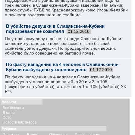
Подозреваемый в убийстве девушки и нападении еще на
трех человек, в Славянске-на-Кубани задержан. Начальник
пресс-службы ГУВД по Краснодарскому краю Игорь Желябин
о личности задержанного не сообщил.
В убийстве девушки в Славянске-на-Кубани
подозревают ее сожителя
01.12.2010
По уголовному делу о резне в городе Славянск-на-Кубани
следствие установило подозреваемого - это бывший
сожитель убитой девушки. По предварительной версии,
убийство было совершено на бытовой почве.
По факту нападения на 4 человек в Славянске-на-
Кубани возбуждено уголовное дело
01.12.2010
По факту нападения на 4 человек в Славянске-на-Кубани
возбуждено уголовное дело по ч.3 ст.30 и ч.2 ст.105
(покушение на убийство), а также по ч.1 ст.105 (убийство) УК
РФ.
Новости
Все новости
В мире
Фото
Новости партнеров
Рубрики
Политика
В кино
Общество
Происшествия