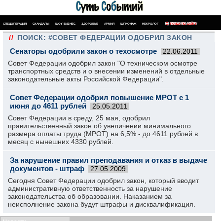
СПЕЦОПЕРАЦИЯ
СКАНДАЛЫ
ШОУ-БИЗНЕС
ЗДОРОВЬЕ
АРМИЯ
ШПИОНАЖ
НЕКРОЛОГ
ПОИСК ПО САЙТУ
//
ПОИСК: #СОВЕТ ФЕДЕРАЦИИ ОДОБРИЛ ЗАКОН
Сенаторы одобрили закон о техосмотре
22.06.2011
Совет Федерации одобрил закон "О техническом осмотре
транспортных средств и о внесении изменений в отдельные
законодательные акты Российской Федерации".
Совет Федерации одобрил повышение МРОТ с 1
июня до 4611 рублей
25.05.2011
Совет Федерации в среду, 25 мая, одобрил
правительственный закон об увеличении минимального
размера оплаты труда (МРОТ) на 6,5% - до 4611 рублей в
месяц с нынешних 4330 рублей.
За нарушение правил преподавания и отказ в выдаче
документов - штраф
27.05.2009
Сегодня Совет Федерации одобрил закон, который вводит
административную ответственность за нарушение
законодательства об образовании. Наказанием за
неисполнение закона будут штрафы и дисквалификация.