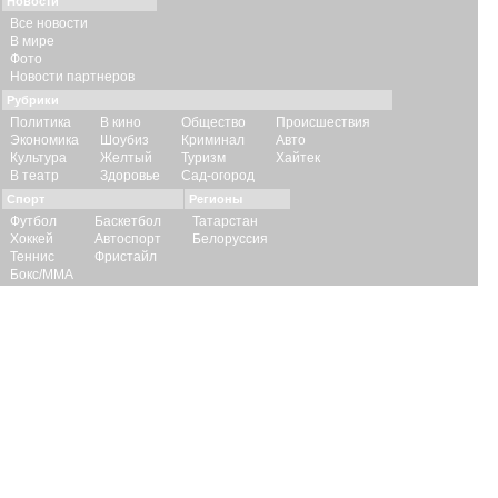
Новости
Все новости
В мире
Фото
Новости партнеров
Рубрики
Политика
В кино
Общество
Происшествия
Экономика
Шоубиз
Криминал
Авто
Культура
Желтый
Туризм
Хайтек
В театр
Здоровье
Сад-огород
Спорт
Регионы
Футбол
Баскетбол
Татарстан
Хоккей
Автоспорт
Белоруссия
Теннис
Фристайл
Бокс/ММА