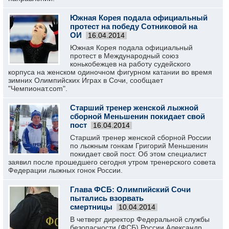
Южная Корея подала официальный
протест на победу Сотниковой на
ОИ
16.04.2014
Южная Корея подала официальный
протест в Международный союз
конькобежцев на работу судейского
корпуса на женском одиночном фигурном катании во время
зимних Олимпийских Играх в Сочи, сообщает
"Чемпионат.com".
Старший тренер женской лыжной
сборной Меньшенин покидает свой
пост
16.04.2014
Старший тренер женской сборной России
по лыжным гонкам Григорий Меньшенин
покидает свой пост. Об этом специалист
заявил после прошедшего сегодня утром тренерского совета
Федерации лыжных гонок России.
Глава ФСБ: Олимпийский Сочи
пытались взорвать
смертницы
10.04.2014
В четверг директор Федеральной службы
безопасности (ФСБ) России Александр