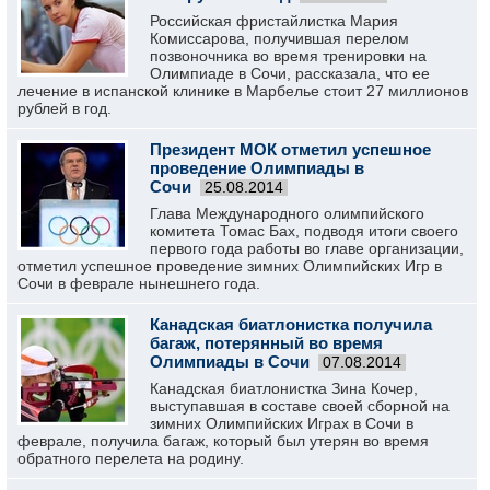
Российская фристайлистка Мария
Комиссарова, получившая перелом
позвоночника во время тренировки на
Олимпиаде в Сочи, рассказала, что ее
лечение в испанской клинике в Марбелье стоит 27 миллионов
рублей в год.
Президент МОК отметил успешное
проведение Олимпиады в
Сочи
25.08.2014
Глава Международного олимпийского
комитета Томас Бах, подводя итоги своего
первого года работы во главе организации,
отметил успешное проведение зимних Олимпийских Игр в
Сочи в феврале нынешнего года.
Канадская биатлонистка получила
багаж, потерянный во время
Олимпиады в Сочи
07.08.2014
Канадская биатлонистка Зина Кочер,
выступавшая в составе своей сборной на
зимних Олимпийских Играх в Сочи в
феврале, получила багаж, который был утерян во время
обратного перелета на родину.