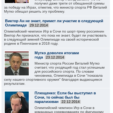
получил даже трети от обещанной суммы
за победу на Играх, отметив, что министр спорта РФ Виталий
Мутко обещал решить эту проблему.
Виктор Ан не знает, примет ли участие в следующей
Олимпиаде
29.12.2014
Олимпийский чемпион Игр в Сочи по шорт-треку россиянин
Виктор Ан признался, что пока не знает, будет ли участвовать
в следующей зимней Олимпиаде на своей исторической
родине в Пхенчхане в 2018 году.
Мутко доволен итогами
года
23.12.2014
Министр спорта России Виталий Мутко
считает, что уходящий год стал успешным
для российского спорта. По словам
чиновника, Олимпиада в Сочи "показала
силу нашего спортивного оружия" благодаря выдающимся
результатам.
Плющенко: Если бы выступил в
Сочи, то сейчас был бы
парализован
22.12.2014
Олимпийский чемпион Игр в Сочи в
командных соревнованиях по фигурному