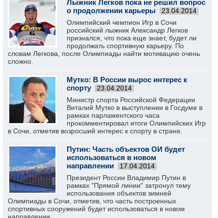
Лыжник Легков пока не решил вопрос
о продолжении карьеры
23.04.2014
Олимпийский чемпион Игр в Сочи
российский лыжник Александр Легков
признался, что пока еще знает, будет ли
продолжать спортивную карьеру. По
словам Легкова, после Олимпиады найти мотивацию очень
сложно.
Мутко: В России вырос интерес к
спорту
23.04.2014
Министр спорта Российской Федерации
Виталий Мутко в выступлении в Госдуме в
рамках парламентского часа
прокомментировал итоги Олимпийских Игр
в Сочи, отметив возросший интерес к спорту в стране.
Путин: Часть объектов ОИ будет
использоваться в новом
направлении
17.04.2014
Президент России Владимир Путин в
рамках "Прямой линии" затронул тему
использования объектов зимней
Олимпиады в Сочи, отметив, что часть построенных
спортивных сооружений будет использоваться в новом
направлении.