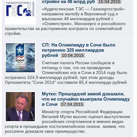
стройке на 48 млрд руб
15.04.2015
«Кудепстинская ТЭС — Газэнергострой»
направила жалобу в Верховный суд о
взыскании 48 миллиардов рублей с
«Олимпстроя», Минэнерго и российского
правительства за расторжение контракта по олимпийской
стройке.
СП: На Олимпиаду в Сочи было
потрачено 325 миллиардов
рублей
10.04.2015
Счетная палата России сообщила в
пятницу о том, что на проведение
Олимпийских игр в Сочи в 2014 году было
потрачено 324,9 миллиарда рублей, при этом доходы
Оргкомитета "Сочи 2014" составили 85,4 миллиарда рублей.
Мутко: Прошедшей зимой доказали,
что не случайно выиграли Олимпиаду
в Сочи
07.04.2015
Министр спорта Российской Федерации
Виталий Мутко высоко оценил выступление
российских спортсменов в зимних видах
спорта в прошедшем постолимпийском сезоне, заявив, что
россияне доказали свое преимущество.