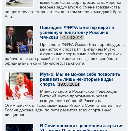
южнокорейские шорт-трекисты намерены
всерьез задуматься о смене гражданства
по примеру его старшего сына, в том числе и младший брат
Ана.
Президент ФИФА Блаттер верит в
успешную подготовку России к
ЧМ-2018
21.03.2014
Президент ФИФА Йозеф Блаттер обсудил с
министром спорта РФ Виталием Мутко
актуальные спортивные события в рамках
рабочего визита российского министра в Цюрих, сообщает
официальный сайт Министерства спорта.
Мутко: Мы не можем себе позволить
развивать лишь некоторые виды
спорта
19.03.2014
Министр спорта Российской Федерации
Виталий Мутко прокомментировал
выступление сборной России на
Олимпийских и Паралимпийских Играх в Сочи, отметив, что
Россия должна идти по пути развития всех спортивных
дисциплин.
В Сочи проходит церемония закрытия
XI зимних Паралимпийских игр