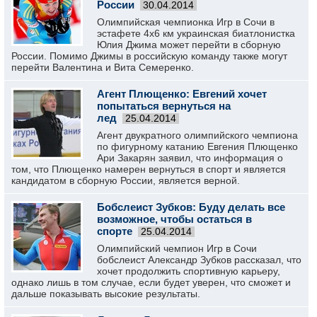
России
30.04.2014
Олимпийская чемпионка Игр в Сочи в
эстафете 4х6 км украинская биатлонистка
Юлия Джима может перейти в сборную
России. Помимо Джимы в российскую команду также могут
перейти Валентина и Вита Семеренко.
Агент Плющенко: Евгений хочет
попытаться вернуться на
лед
25.04.2014
Агент двукратного олимпийского чемпиона
по фигурному катанию Евгения Плющенко
Ари Закарян заявил, что информация о
том, что Плющенко намерен вернуться в спорт и является
кандидатом в сборную России, является верной.
Бобслеист Зубков: Буду делать все
возможное, чтобы остаться в
спорте
25.04.2014
Олимпийский чемпион Игр в Сочи
бобслеист Александр Зубков рассказал, что
хочет продолжить спортивную карьеру,
однако лишь в том случае, если будет уверен, что сможет и
дальше показывать высокие результаты.