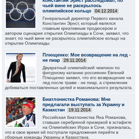
Константин Эрнст расследовал, по
чьей вине не раскрылось
олимпийское кольцо
04.12.2014
Генеральный директор Первого канала
Константин Эрнст, который являлся
главным креативным продюсером и
автором сценария открытия Олимпиады в Сочи, заявил, что
знает, по чьей вине не раскрылось олимпийское кольцо на
открытии Олимпиады.
Плющенко: Мое возвращение на лед -
не пиар
29.11.2014
Двукратный олимпийский чемпион по
фигурному катанию россиянин Евгений
Плющенко заявил, что его возвращение на
лед после травм - не пиар, а стремление
добиваться поставленных целей и максимального результата.
Биатлонистка Романова: Мне
предлагали выступать за Украину и
Казахстан
19.11.2014
Российская биатлонистка Яна Романова,
ставшая серебряной призеркой в эстафете
на Олимпийских Играх в Сочи, призналась,
что в свое время ей поступали предложения перейти в
сборные команды Украины и Казахстана.