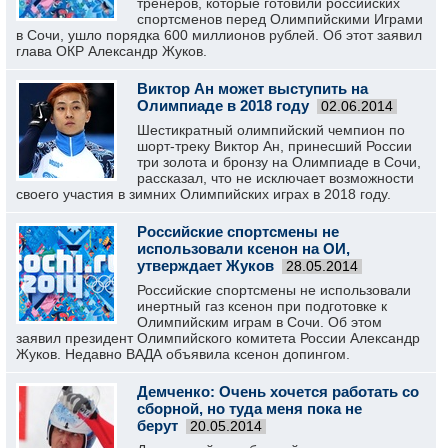
тренеров, которые готовили российских
спортсменов перед Олимпийскими Играми
в Сочи, ушло порядка 600 миллионов рублей. Об этот заявил
глава ОКР Александр Жуков.
Виктор Ан может выступить на
Олимпиаде в 2018 году
02.06.2014
Шестикратный олимпийский чемпион по
шорт-треку Виктор Ан, принесший России
три золота и бронзу на Олимпиаде в Сочи,
рассказал, что не исключает возможности
своего участия в зимних Олимпийских играх в 2018 году.
Российские спортсмены не
использовали ксенон на ОИ,
утверждает Жуков
28.05.2014
Российские спортсмены не использовали
инертный газ ксенон при подготовке к
Олимпийским играм в Сочи. Об этом
заявил президент Олимпийского комитета России Александр
Жуков. Недавно ВАДА объявила ксенон допингом.
Демченко: Очень хочется работать со
сборной, но туда меня пока не
берут
20.05.2014