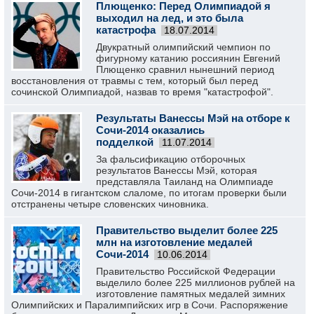
Плющенко: Перед Олимпиадой я
выходил на лед, и это была
катастрофа
18.07.2014
Двукратный олимпийский чемпион по
фигурному катанию россиянин Евгений
Плющенко сравнил нынешний период
восстановления от травмы с тем, который был перед
сочинской Олимпиадой, назвав то время "катастрофой".
Результаты Ванессы Мэй на отборе к
Сочи-2014 оказались
подделкой
11.07.2014
За фальсификацию отборочных
результатов Ванессы Мэй, которая
представляла Таиланд на Олимпиаде
Сочи-2014 в гигантском слаломе, по итогам проверки были
отстранены четыре словенских чиновника.
Правительство выделит более 225
млн на изготовление медалей
Сочи-2014
10.06.2014
Правительство Российской Федерации
выделило более 225 миллионов рублей на
изготовление памятных медалей зимних
Олимпийских и Паралимпийских игр в Сочи. Распоряжение