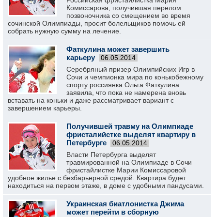
Российская фристайлистка Мария
Комиссарова, получившая перелом
позвоночника со смещением во время
сочинской Олимпиады, просит болельщиков помочь ей
собрать нужную сумму на лечение.
Фаткулина может завершить
карьеру
06.05.2014
Серебряный призер Олимпийских Игр в
Сочи и чемпионка мира по конькобежному
спорту россиянка Ольга Фаткулина
заявила, что пока не намерена вновь
вставать на коньки и даже рассматривает вариант с
завершением карьеры.
Получившей травму на Олимпиаде
фристалийстке выделят квартиру в
Петербурге
06.05.2014
Власти Петербурга выделят
травмированной на Олимпиаде в Сочи
фристайлистке Марии Комиссаровой
удобное жилье с безбарьерной средой. Квартира будет
находиться на первом этаже, в доме с удобными пандусами.
Украинская биатлонистка Джима
может перейти в сборную