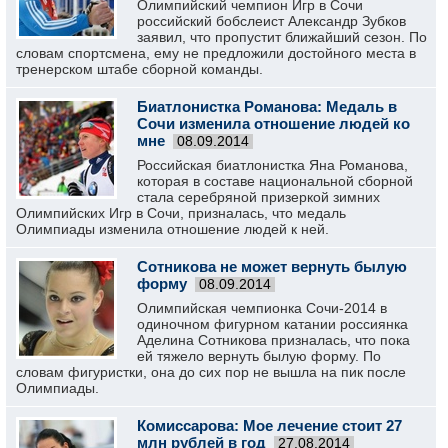
Олимпийский чемпион Игр в Сочи
российский бобслеист Александр Зубков
заявил, что пропустит ближайший сезон. По
словам спортсмена, ему не предложили достойного места в
тренерском штабе сборной команды.
Биатлонистка Романова: Медаль в
Сочи изменила отношение людей ко
мне
08.09.2014
Российская биатлонистка Яна Романова,
которая в составе национальной сборной
стала серебряной призеркой зимних
Олимпийских Игр в Сочи, призналась, что медаль
Олимпиады изменила отношение людей к ней.
Сотникова не может вернуть былую
форму
08.09.2014
Олимпийская чемпионка Сочи-2014 в
одиночном фигурном катании россиянка
Аделина Сотникова призналась, что пока
ей тяжело вернуть былую форму. По
словам фигуристки, она до сих пор не вышла на пик после
Олимпиады.
Комиссарова: Мое лечение стоит 27
млн рублей в год
27.08.2014