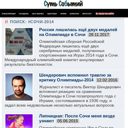
СПЕЦОПЕРАЦИЯ
СКАНДАЛЫ
ШОУ-БИЗНЕС
ЗДОРОВЬЕ
АРМИЯ
ШПИОНАЖ
НЕКРОЛОГ
ПОИСК ПО САЙТУ
//
ПОИСК: #СОЧИ-2014
Россия лишилась ещё двух медалей
на Олимпиаде в Сочи
28.11.2017
Олимпийская сборная Российской
Федерации лишилась ещё двух
серебряных медалей, полученных
спортсменами на Играх 2014 года в Сочи.
Международный олимпийский комитет аннулировал
результаты биатлонисток.
Шендерович вспомнил травлю за
критику Олимпиады-2014
12.02.2016
Журналист и писатель Виктор Шендерович
вспомнил реакцию на сравнение
Олимпиады в Сочи позапрошлого года с
Играми, состоявшимися в 1936 году, и
задал всем недовольным несколько актуальных вопросов.
Липницкая: После Сочи меня везде
узнают
05.06.2015
Олимпийская чемпионка Игр в Сочи по