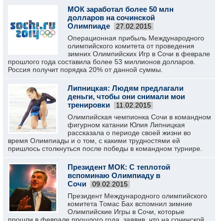
МОК заработал более 50 млн
долларов на сочинской
Олимпиаде
27.02.2015
Операционная прибыль Международного
олимпийского комитета от проведения
зимних Олимпийских Игр в Сочи в феврале
прошлого года составила более 53 миллионов долларов.
Россия получит порядка 20% от данной суммы.
Липницкая: Людям предлагали
деньги, чтобы они снимали мои
тренировки
11.02.2015
Олимпийская чемпионка Сочи в командном
фигурном катании Юлия Липницкая
рассказала о периоде своей жизни во
время Олимпиады и о том, с какими трудностями ей
пришлось столкнуться после победы в командном турнире.
Президент МОК: С теплотой
вспоминаю Олимпиаду в
Сочи
09.02.2015
Президент Международного олимпийского
комитета Томас Бах вспомнил зимние
Олимпийские Игры в Сочи, которые
прошли в феврале прошлого года, заявив, что на сочинской