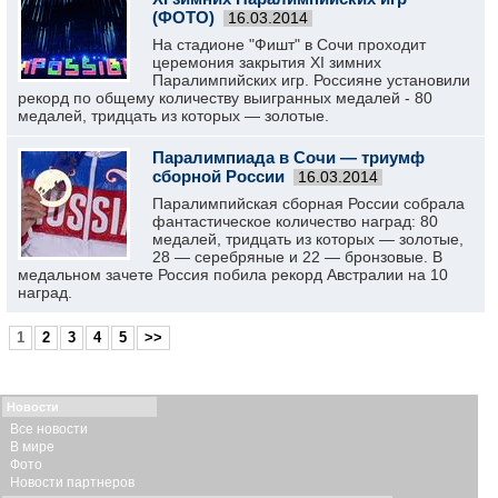
(ФОТО)
16.03.2014
На стадионе "Фишт" в Сочи проходит
церемония закрытия XI зимних
Паралимпийских игр. Россияне установили
рекорд по общему количеству выигранных медалей - 80
медалей, тридцать из которых — золотые.
Паралимпиада в Сочи — триумф
сборной России
16.03.2014
Паралимпийская сборная России собрала
фантастическое количество наград: 80
медалей, тридцать из которых — золотые,
28 — серебряные и 22 — бронзовые. В
медальном зачете Россия побила рекорд Австралии на 10
наград.
1
2
3
4
5
>>
Новости
Все новости
В мире
Фото
Новости партнеров