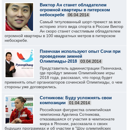
Виктор Ан станет обладателем
огромной квартиры в питерском
небоскребе
06.04.2014
Самый титулованный шорт-трекист за всю
историю этого вида спорта в России Виктор
Ан скоро станет счастливым обладателем
огромной квартиры в 100 квадратных метров в питерском
небоскребе.
Пхенчхан используют опыт Сочи при
проведении зимней
Олимпиады-2018
03.04.2014
Представитель администрации Пхенчхана,
где пройдут зимние Олимпийские игры
2018 года, рассказал, что город будет
применять опыт организаторов сочинской Олимпиады, о чем
стороны уже договорились.
Сотникова: Буду усложнять свои
композиции
01.04.2014
Российская фигуристка олимпийская
чемпионка Аделина Сотникова,
отказавшаяся от участия в чемпионате
мира в Японии, рассказала о своих
будущих программах и об участии в "Шоу олимпийских