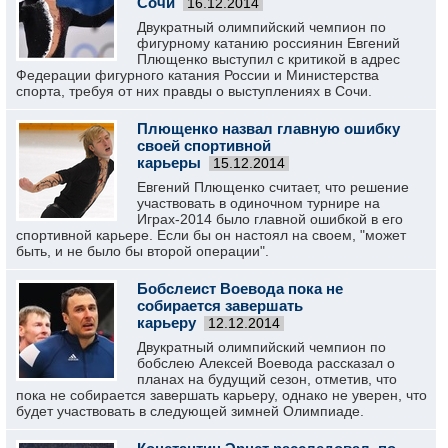
Сочи
16.12.2014
Двукратный олимпийский чемпион по
фигурному катанию россиянин Евгений
Плющенко выступил с критикой в адрес
Федерации фигурного катания России и Министерства
спорта, требуя от них правды о выступлениях в Сочи.
Плющенко назвал главную ошибку
своей спортивной
карьеры
15.12.2014
Евгений Плющенко считает, что решение
участвовать в одиночном турнире на
Играх-2014 было главной ошибкой в его
спортивной карьере. Если бы он настоял на своем, "может
быть, и не было бы второй операции".
Бобслеист Воевода пока не
собирается завершать
карьеру
12.12.2014
Двукратный олимпийский чемпион по
бобслею Алексей Воевода рассказал о
планах на будущий сезон, отметив, что
пока не собирается завершать карьеру, однако не уверен, что
будет участвовать в следующей зимней Олимпиаде.