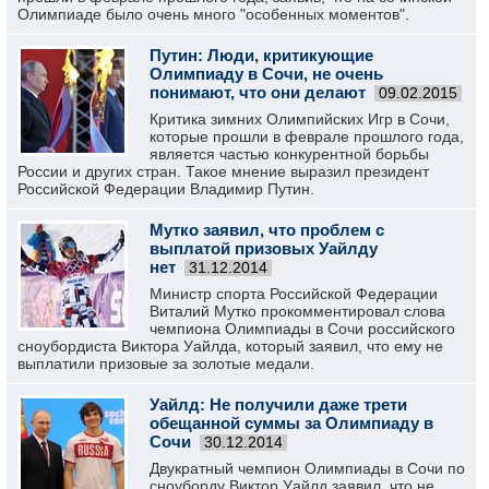
Олимпиаде было очень много "особенных моментов".
Путин: Люди, критикующие
Олимпиаду в Сочи, не очень
понимают, что они делают
09.02.2015
Критика зимних Олимпийских Игр в Сочи,
которые прошли в феврале прошлого года,
является частью конкурентной борьбы
России и других стран. Такое мнение выразил президент
Российской Федерации Владимир Путин.
Мутко заявил, что проблем с
выплатой призовых Уайлду
нет
31.12.2014
Министр спорта Российской Федерации
Виталий Мутко прокомментировал слова
чемпиона Олимпиады в Сочи российского
сноубордиста Виктора Уайлда, который заявил, что ему не
выплатили призовые за золотые медали.
Уайлд: Не получили даже трети
обещанной суммы за Олимпиаду в
Сочи
30.12.2014
Двукратный чемпион Олимпиады в Сочи по
сноуборду Виктор Уайлд заявил, что не