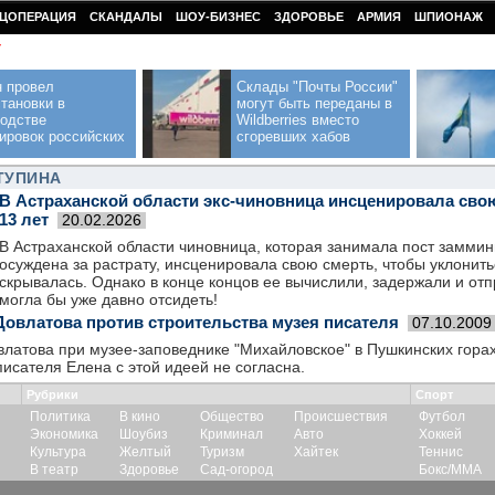
ЦОПЕРАЦИЯ
СКАНДАЛЫ
ШОУ-БИЗНЕС
ЗДОРОВЬЕ
АРМИЯ
ШПИОНАЖ
У
н провел
Склады "Почты России"
тановки в
могут быть переданы в
водстве
Wildberries вместо
ировок российских
сгоревших хабов
ТУПИНА
В Астраханской области экс-чиновница инсценировала сво
13 лет
20.02.2026
В Астраханской области чиновница, которая занимала пост замми
осуждена за растрату, инсценировала свою смерть, чтобы уклонитьс
скрывалась. Однако в конце концов ее вычислили, задержали и отп
могла бы уже давно отсидеть!
Довлатова против строительства музея писателя
07.10.2009
латова при музее-заповеднике "Михайловское" в Пушкинских гора
писателя Елена с этой идеей не согласна.
Рубрики
Спорт
Политика
В кино
Общество
Происшествия
Футбол
Экономика
Шоубиз
Криминал
Авто
Хоккей
Культура
Желтый
Туризм
Хайтек
Теннис
В театр
Здоровье
Сад-огород
Бокс/ММА