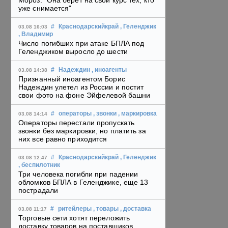
Мороз: "Она берет на свой курс тех, кто
уже снимается"
#
Краснодарскийкрай
, Геленджик
03.08 16:03
, Владимир
Число погибших при атаке БПЛА под
Геленджиком выросло до шести
#
Надеждин
, иноагенты
03.08 14:38
Признанный иноагентом Борис
Надеждин улетел из России и постит
свои фото на фоне Эйфелевой башни
#
операторы
, звонки
, маркировка
03.08 14:14
Операторы перестали пропускать
звонки без маркировки, но платить за
них все равно приходится
#
Краснодарскийкрай
, Геленджик
03.08 12:47
, беспилотник
Три человека погибли при падении
обломков БПЛА в Геленджике, еще 13
пострадали
#
ритейлеры
, товары
, доставка
03.08 11:17
Торговые сети хотят переложить
доставку товаров на поставщиков