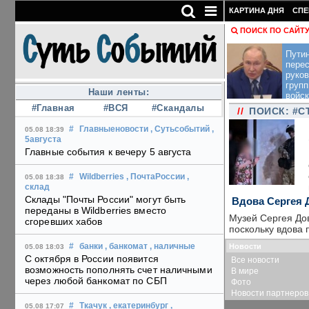
КАРТИНА ДНЯ
СПЕ
ПОИСК ПО САЙТ
Пути
перес
руко
групп
Наши ленты:
войск
#Главная
#ВСЯ
#Скандалы
//
ПОИСК: #С
#
Главныеновости
, Сутьсобытий
,
05.08 18:39
5августа
Главные события к вечеру 5 августа
#
Wildberries
, ПочтаРоссии
,
05.08 18:38
склад
Склады "Почты России" могут быть
Вдова Сергея 
переданы в Wildberries вместо
Музей Сергея Дов
сгоревших хабов
поскольку вдова 
Новости
#
банки
, банкомат
, наличные
05.08 18:03
С октября в России появится
Все новости
возможность пополнять счет наличными
В мире
через любой банкомат по СБП
Фото
Новости партнеров
#
Ткачук
, екатеринбург
,
05.08 17:07