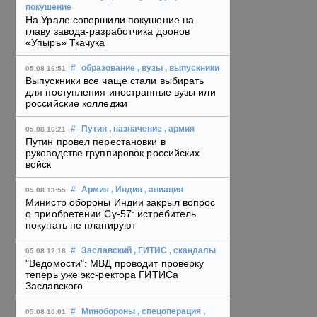
покушение
На Урале совершили покушение на
главу завода-разработчика дронов
«Упырь» Ткачука
#
образование
, вузы
, выпускники
05.08 16:51
Выпускники все чаще стали выбирать
для поступления иностранные вузы или
российские колледжи
#
Путин
, назначение
, армия
05.08 16:21
Путин провел перестановки в
руководстве группировок российских
войск
#
Армия
, Индия
, авиация
05.08 13:55
Министр обороны Индии закрыл вопрос
о приобретении Су-57: истребитель
покупать не планируют
#
Заславский
, ГИТИС
, скандалы
05.08 12:16
"Ведомости": МВД проводит проверку
теперь уже экс-ректора ГИТИСа
Заславского
#
Минобороны
, спецоперация
,
05.08 10:01