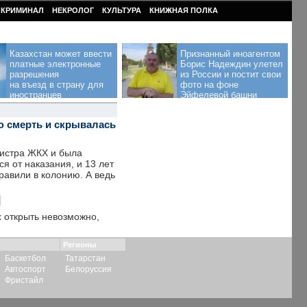
КРИМИНАЛ
НЕКРОЛОГ
КУЛЬТУРА
КНИЖНАЯ ПОЛКА
Казахстан может ввести
Признанный иноагентом
платные электронные
Борис Надеждин улетел
разрешения
из России и постит свои
на въезд в страну для
фото на фоне
иностранцев
Эйфелевой башни
ю смерть и скрывалась
нистра ЖКХ и была
я от наказания, и 13 лет
равили в колонию. А ведь
х открыть невозможно,
Регионы
Баскетбол
Татарстан
Автоспорт
Белоруссия
Фристайл