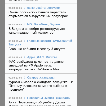
#
банки
, сайты
, браузер
04.08 09:31
Сайты российских банков перестали
открываться в зарубежных браузерах
#
МО
, Воробьев
, Видное
03.08 19:08
В Видном в ноябре реконструируют
канализационный коллектор
#
Главныеновости
, Сутьсобытий
,
03.08 18:49
3августа
Главные события к вечеру 3 августа
#
Apple
, ФАС
, RuStore
03.08 18:46
ФАС возбудила дело против давно
ушедшей из РФ Apple из-за
непредустановки RuStore и Max
#
Омаров
, скандалы
03.08 17:00
Курбан Омаров о скандале вокруг жены:
"Это случилось из-за моего выбора в
прошлом"
#
Пересильд
, Мороз
, скандалы
03.08 16:38
Анна Пересильд - об учебе у Дарьи