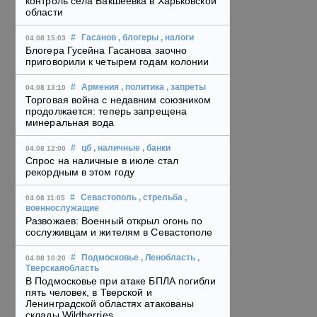
контроль села Бакшеевка в Харьковской
области
#
Гасанов
, блогеры
, налоги
04.08 15:03
Блогера Гусейна Гасанова заочно
приговорили к четырем годам колонии
#
Армения
, политика
, запреты
04.08 13:10
Торговая война с недавним союзником
продолжается: теперь запрещена
минеральная вода
#
цб
, наличные
, банки
04.08 12:00
Спрос на наличные в июле стал
рекордным в этом году
#
Севастополь
, стрельба
,
04.08 11:05
военнослужащие
Развожаев: Военный открыл огонь по
сослуживцам и жителям в Севастополе
#
Подмосковье
, Ленобласть
,
04.08 10:20
Тверскаяобласть
В Подмосковье при атаке БПЛА погибли
пять человек, в Тверской и
Ленинградской областях атакованы
склады Wildberries