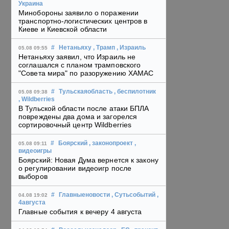
Украина
Минобороны заявило о поражении
транспортно-логистических центров в
Киеве и Киевской области
#
Нетаньяху
, Трамп
, Израиль
05.08 09:55
Нетаньяху заявил, что Израиль не
соглашался с планом трамповского
"Совета мира" по разоружению ХАМАС
#
Тульскаяобласть
, беспилотник
05.08 09:38
, Wildberries
В Тульской области после атаки БПЛА
повреждены два дома и загорелся
сортировочный центр Wildberries
#
Боярский
, законопроект
,
05.08 09:11
видеоигры
Боярский: Новая Дума вернется к закону
о регулировании видеоигр после
выборов
#
Главныеновости
, Сутьсобытий
,
04.08 19:02
4августа
Главные события к вечеру 4 августа