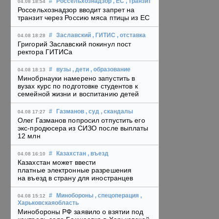
#
Россельхознадзор
, ЕС
, транзит
04.08 18:54
Россельхознадзор вводит запрет на
транзит через Россию мяса птицы из ЕС
#
Заславский
, ГИТИС
, отставка
04.08 18:28
Григорий Заславский покинул пост
ректора ГИТИСа
#
вузы
, дети
, образование
04.08 18:13
Минобрнауки намерено запустить в
вузах курс по подготовке студентов к
семейной жизни и воспитанию детей
#
Газманов
, суд
, скандалы
04.08 17:27
Олег Газманов попросил отпустить его
экс-продюсера из СИЗО после выплаты
12 млн
#
Казахстан
, въезд
04.08 16:10
Казахстан может ввести
платные электронные разрешения
на въезд в страну для иностранцев
#
Минобороны
, спецоперация
,
04.08 15:12
Харьковскаяобласть
Минобороны РФ заявило о взятии под