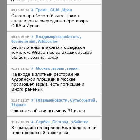
#
Трамп
, США
, Иран
03.08 10:14
Сказка про белого бычка: Трамп
анонсировал очередные переговоры
США и Ирана
#
Владимирскаяобласть
,
03.08 09:02
беспилотник
, Wildberries
Беспилотники атаковали складской
комплекс Wildberries во Владимирской
области, возник пожар
#
Москва
, взрыв
, теракт
01.08 23:51
На входе в элитный ресторан на
Кудринской площади в Москве
произошел взрыв, есть погибшие и
много раненых
#
Главныеновости
, Сутьсобытий
,
31.07 18:27
31июля
Главные события к вечеру 31 июля
#
Сербия
, Белград
, убийство
31.07 18:19
В чемодане на окраине Белграда нашли
тело пропавшей россиянки