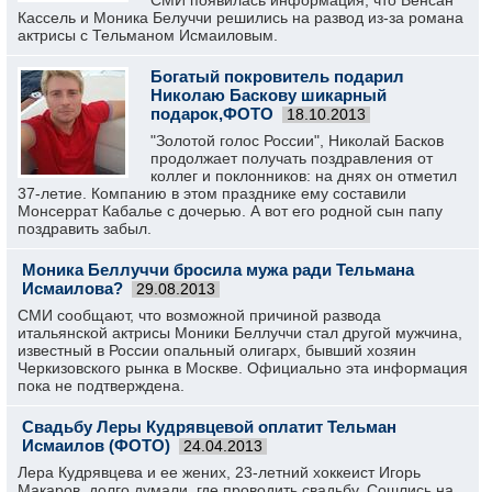
СМИ появилась информация, что Венсан
Кассель и Моника Белуччи решились на развод из-за романа
актрисы с Тельманом Исмаиловым.
Богатый покровитель подарил
Николаю Баскову шикарный
подарок,ФОТО
18.10.2013
"Золотой голос России", Николай Басков
продолжает получать поздравления от
коллег и поклонников: на днях он отметил
37-летие. Компанию в этом празднике ему составили
Монсеррат Кабалье с дочерью. А вот его родной сын папу
поздравить забыл.
Моника Беллуччи бросила мужа ради Тельмана
Исмаилова?
29.08.2013
СМИ сообщают, что возможной причиной развода
итальянской актрисы Моники Беллуччи стал другой мужчина,
известный в России опальный олигарх, бывший хозяин
Черкизовского рынка в Москве. Официально эта информация
пока не подтверждена.
Свадьбу Леры Кудрявцевой оплатит Тельман
Исмаилов (ФОТО)
24.04.2013
Лера Кудрявцева и ее жених, 23-летний хоккеист Игорь
Макаров, долго думали, где проводить свадьбу. Сошлись на