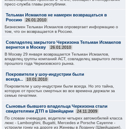
пресс-служба главы республики.
Тельман Исмаилов не намерен возвращаться в
Россию
26.01.2010
Бизнесмен Тельман Исмаилов опровергает информацию о
том, что он возвращается в Россию.
Совладелец закрытого Черкизона Тельман Исмаилов
вернется в Москву
26.01.2010
В Москву 29 января возвращается Тельман Исмаилов,
владелец группы компаний АСТ, совладелец закрытого летом
прошлого года Черкизовского рынка.
Покровители у шоу-индустрии были
всегда...
10.01.2010
Покровители у шоу-индустрии были всегда. Но это тайна,
которую от простых смертных во все времена держали за
семью печатями.
Сыновья бывшего владельца Черкизона стали
свидетелями ДТП в Швейцарии
24.11.2009
По словам очевидцев, водители четырех автомобилей класса
люкс - Lamborghini, Bugatti, Mercedes и Porsche Cayenne -
устроили гонку на дороге из Женевы в Лозанну (Швейцария).