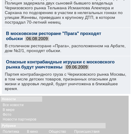
Полиция задержала двух сыновей бывшего владельца
Черкизовского рынка Тельмана Исмаилова Алекпера и
Сархана по подозрению в участии в нелегальных гонках по
улицам Женевы, приведших к крупному ДТП, в котором
пострадал 70-летний немец.
В московском ресторане "Прага" проходят
обыски
06.08.2009
В столичном ресторане «Прага», расположенном на Арбате,
дом №2/1, проходят обыски.
Опасные контрабандные игрушки с московского
рынка будут уничтожены
09.06.2009
Партия контрабандного груза с Черкизовского рынка Москвы,
в том числе детских товаров, признанных опасными для
жизни и здоровья людей, будет уничтожена в ближайшее
время.
Новости
Все новости
В мире
Фото
Новости партнеров
Рубрики
Политика
В кино
Общество
Происшествия