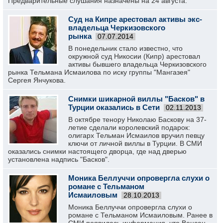
Предварительные слушания назначены на 24 августа.
Суд на Кипре арестовал активы экс-
владельца Черкизовского
рынка
07.07.2014
В понедельник стало известно, что
окружной суд Никосии (Кипр) арестовал
активы бывшего владельца Черкизовского
рынка Тельмана Исмаилова по иску группы "Мангазея"
Сергея Янчукова.
Снимки шикарной виллы "Басков" в
Турции оказались в Сети
02.11.2013
В октябре тенору Николаю Баскову на 37-
летие сделали королевский подарок:
олигарх Тельман Исмаилов вручил певцу
ключи от личной виллы в Турции. В СМИ
оказались снимки настоящего дворца, где над дверью
установлена надпись "Басков".
Моника Беллуччи опровергла слухи о
романе с Тельманом
Исмаиловым
28.10.2013
Моника Беллуччи опровергла слухи о
романе с Тельманом Исмаиловым. Ранее в