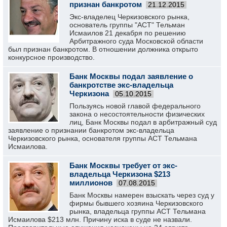
признан банкротом
21.12.2015
Экс-владелец Черкизовского рынка,
основатель группы "АСТ" Тельман
Исмаилов 21 декабря по решению
Арбитражного суда Московской области
был признан банкротом. В отношении должника открыто
конкурсное производство.
Банк Москвы подал заявление о
банкротстве экс-владельца
Черкизона
05.10.2015
Пользуясь новой главой федерального
закона о несостоятельности физических
лиц, Банк Москвы подал в арбитражный суд
заявление о признании банкротом экс-владельца
Черкизовского рынка, основателя группы АСТ Тельмана
Исмаилова.
Банк Москвы требует от экс-
владельца Черкизона $213
миллионов
07.08.2015
Банк Москвы намерен взыскать через суд у
фирмы бывшего хозяина Черкизовского
рынка, владельца группы АСТ Тельмана
Исмаилова $213 млн. Причину иска в суде не назвали.