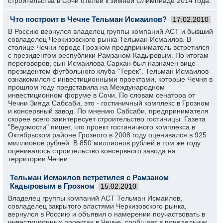
строительства в Сочи отелей к зимней Олимпиаде 2014 года.
Что построит в Чечне Тельман Исмаилов?
17.02.2010
В Россию вернулся владелец группы компаний АСТ и бывший
совладелец Черкизовского рынка Тельман Исмаилов. В
столице Чечни городе Грозном предприниматель встретился
с президентом республики Рамзаном Кадыровым. По итогам
переговоров, сын Исмаилова Сархан был назначен вице-
президентом футбольного клуба "Терек". Тельман Исмаилов
ознакомился с инвестиционными проектами, которые Чечня в
прошлом году представила на Международном
инвестиционном форуме в Сочи. По словам сенатора от
Чечни Зияда Сабсаби, это - гостиничный комплекс в Грозном
и консервный завод. По мнению Сабсаби, предпринимателя
скорее всего заинтересует строительство гостиницы. Газета
"Ведомости" пишет, что проект гостиничного комплекса в
Октябрьском районе Грозного в 2008 году оценивался в 925
миллионов рублей. В 850 миллионов рублей в том же году
оценивалось строительство консервного завода на
территории Чечни.
Тельман Исмаилов встретился с Рамзаном
Кадыровым в Грозном
15.02.2010
Владелец группы компаний АСТ Тельман Исмаилов,
совладелец закрытого властями Черкизовского рынка,
вернулся в Россию и объявил о намерении поучаствовать в
инвестиционных проектах в Чечне, сообщает в понедельник