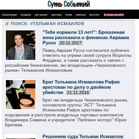
СПЕЦОПЕРАЦИЯ
СКАНДАЛЫ
ШОУ-БИЗНЕС
ЗДОРОВЬЕ
АРМИЯ
ШПИОНАЖ
НЕКРОЛОГ
ПОИСК ПО САЙТУ
//
ПОИСК: #ТЕЛЬМАН ИСМАИЛОВ
"Тебя кормили 13 лет!": Брошенная
жена рассказала о финансах Авраама
Руссо
20.11.2017
Певец Авраам Руссо согласился публично
ответить на упреки своей супруги Мореллы
Фердман, а также рассказать о связях с
российским бизнесменом, экс-владельцем «Черкизовского
рынка» Тельманом Исмаиловым.
Брат Тельмана Исмаилова Рафик
арестован по делу о двойном
убийстве
21.11.2016
Брат экс-владельца Черкизовского рынка,
основателя группы "АСТ" Тельмана
Исмаилова Рафик арестован по
подозрению в расстреле владельца торговых комплексов
Владимира Савкина и учредителя "Люблино моторс" Юрия
Брилева.
Решением суда Тельман Исмаилов