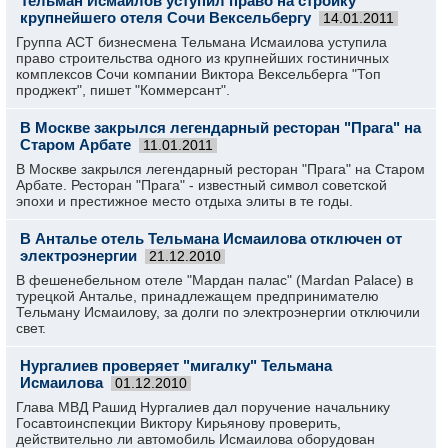
Тельман Исмаилов уступил право на стройку
крупнейшего отеля Сочи Вексельбергу
14.01.2011
Группа АСТ бизнесмена Тельмана Исмаилова уступила
право строительства одного из крупнейших гостиничных
комплексов Сочи компании Виктора Вексельберга "Топ
проджект", пишет "Коммерсант".
В Москве закрылся легендарный ресторан "Прага" на
Старом Арбате
11.01.2011
В Москве закрылся легендарный ресторан "Прага" на Старом
Арбате. Ресторан "Прага" - известный символ советской
эпохи и престижное место отдыха элиты в те годы.
В Анталье отель Тельмана Исмаилова отключен от
электроэнергии
21.12.2010
В фешенебельном отеле "Мардан палас" (Mardan Palace) в
турецкой Анталье, принадлежащем предпринимателю
Тельману Исмаилову, за долги по электроэнергии отключили
свет.
Нургалиев проверяет "мигалку" Тельмана
Исмаилова
01.12.2010
Глава МВД Рашид Нургалиев дал поручение начальнику
Госавтоинспекции Виктору Кирьянову проверить,
действительно ли автомобиль Исмаилова оборудован