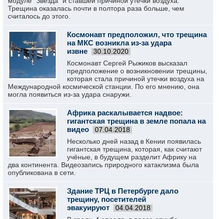
модуле "Звезда" и ставшей причиной утечки воздуха.
Трещина оказалась почти в полтора раза больше, чем
считалось до этого.
Космонавт предположил, что трещина
на МКС возникла из-за удара
извне
30.10.2020
Космонавт Сергей Рыжиков высказал
предположение о возникновении трещины,
которая стала причиной утечки воздуха на
Международной космической станции. По его мнению, она
могла появиться из-за удара снаружи.
Африка раскалывается надвое:
гигантская трещина в земле попала на
видео
07.04.2018
Несколько дней назад в Кении появилась
гигантская трещина, которая, как считают
учёные, в будущем разделит Африку на
два континента. Видеозапись природного катаклизма была
опубликована в сети.
Здание ТРЦ в Петербурге дало
трещину, посетителей
эвакуируют
04.04.2018