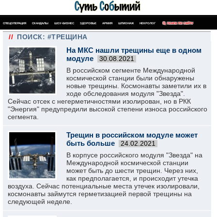
СПЕЦОПЕРАЦИЯ
СКАНДАЛЫ
ШОУ-БИЗНЕС
ЗДОРОВЬЕ
АРМИЯ
ШПИОНАЖ
НЕКРОЛОГ
ПОИСК ПО САЙТУ
//
ПОИСК: #ТРЕЩИНА
На МКС нашли трещины еще в одном
модуле
30.08.2021
В российском сегменте Международной
космической станции были обнаружены
новые трещины. Космонавты заметили их в
ходе обследования модуля "Звезда".
Сейчас отсек с негерметичностями изолирован, но в РКК
"Энергия" предупредили высокой степени износа российского
сегмента.
Трещин в российском модуле может
быть больше
24.02.2021
В корпусе российского модуля "Звезда" на
Международной космической станции
может быть до шести трещин. Через них,
как предполагается, и происходит утечка
воздуха. Сейчас потенциальные места утечек изолировали,
космонавты займутся герметизацией первой трещины на
следующей неделе.