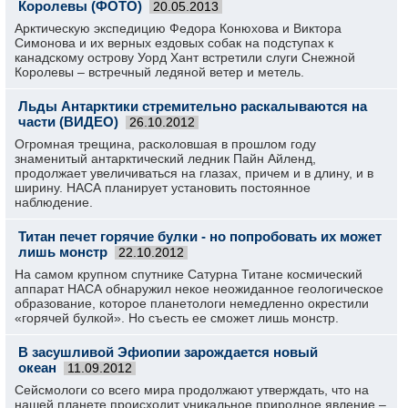
Королевы (ФОТО)
20.05.2013
Арктическую экспедицию Федора Конюхова и Виктора
Симонова и их верных ездовых собак на подступах к
канадскому острову Уорд Хант встретили слуги Снежной
Королевы – встречный ледяной ветер и метель.
Льды Антарктики стремительно раскалываются на
части (ВИДЕО)
26.10.2012
Огромная трещина, расколовшая в прошлом году
знаменитый антарктический ледник Пайн Айленд,
продолжает увеличиваться на глазах, причем и в длину, и в
ширину. НАСА планирует установить постоянное
наблюдение.
Титан печет горячие булки - но попробовать их может
лишь монстр
22.10.2012
На самом крупном спутнике Сатурна Титане космический
аппарат НАСА обнаружил некое неожиданное геологическое
образование, которое планетологи немедленно окрестили
«горячей булкой». Но съесть ее сможет лишь монстр.
В засушливой Эфиопии зарождается новый
океан
11.09.2012
Сейсмологи со всего мира продолжают утверждать, что на
нашей планете происходит уникальное природное явление –