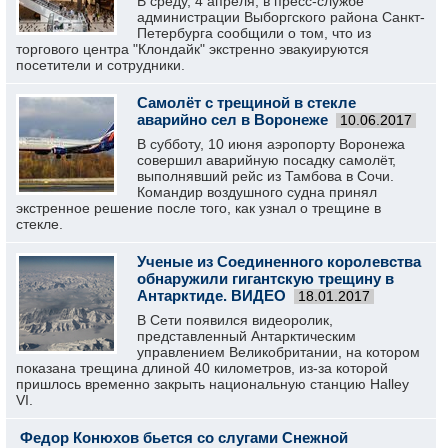
В среду, 4 апреля, в пресс-службе
администрации Выборгского района Санкт-
Петербурга сообщили о том, что из
торгового центра "Клондайк" экстренно эвакуируются
посетители и сотрудники.
Самолёт с трещиной в стекле
аварийно сел в Воронеже
10.06.2017
В субботу, 10 июня аэропорту Воронежа
совершил аварийную посадку самолёт,
выполнявший рейс из Тамбова в Сочи.
Командир воздушного судна принял
экстренное решение после того, как узнал о трещине в
стекле.
Ученые из Соединенного королевства
обнаружили гигантскую трещину в
Антарктиде‍. ВИДЕО
18.01.2017
В Сети появился видеоролик,
представленный Антарктическим
управлением Великобритании, на котором
показана трещина длиной 40 километров, из-за которой
пришлось временно закрыть национальную станцию Halley
VI.
Федор Конюхов бьется со слугами Снежной