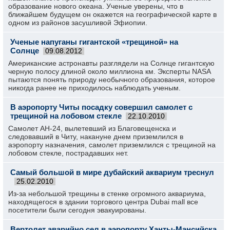
образование нового океана. Ученые уверены, что в
ближайшем будущем он окажется на географической карте в
одном из районов засушливой Эфиопии.
Ученые напуганы гигантской «трещиной» на
Солнце
09.08.2012
Американские астронавты разглядели на Солнце гигантскую
черную полосу длиной около миллиона км. Эксперты NASA
пытаются понять природу необычного образования, которое
никогда ранее не приходилось наблюдать ученым.
В аэропорту Читы посадку совершил самолет с
трещиной на лобовом стекле
22.10.2010
Самолет АН-24, вылетевший из Благовещенска и
следовавший в Читу, накануне днем приземлился в
аэропорту назначения, самолет приземлился с трещиной на
лобовом стекле, пострадавших нет.
Самый большой в мире дубайский аквариум треснул
25.02.2010
Из-за небольшой трещины в стенке огромного аквариума,
находящегося в здании торгового центра Dubai mall все
посетители были сегодня эвакуированы.
Вертолет аварийно сел в аэропорту Ханты-Мансийска