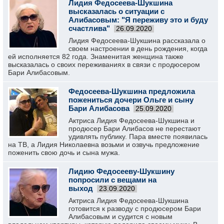
Лидия Федосеева-Шукшина
высказалась о ситуации с
Алибасовым: "Я переживу это и буду
счастлива"
26.09.2020
Лидия Федосеева-Шукшина рассказала о
своем настроении в день рождения, когда
ей исполняется 82 года. Знаменитая женщина также
высказалась о своих переживаниях в связи с продюсером
Бари Алибасовым.
Федосеева-Шукшина предложила
пожениться дочери Ольге и сыну
Бари Алибасова
25.09.2020
Актриса Лидия Федосеева-Шукшина и
продюсер Бари Алибасов не перестают
удивлять публику. Пара вместе появилась
на ТВ, а Лидия Николаевна возьми и озвучь предложение
поженить свою дочь и сына мужа.
Лидию Федосееву-Шукшину
попросили с вещами на
выход
23.09.2020
Актриса Лидия Федосеева-Шукшина
готовится к разводу с продюсером Бари
Алибасовым и судится с новым