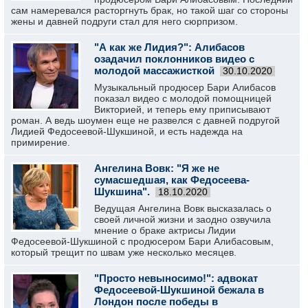
сам намеревался расторгнуть брак, но такой шаг со стороны
жены и давней подруги стал для него сюрпризом.
"А как же Лидия?": Алибасов
озадачил поклонников видео с
молодой массажисткой
30.10.2020
Музыкальный продюсер Бари Алибасов
показал видео с молодой помощницей
Викторией, и теперь ему приписывают
роман. А ведь шоумен еще не развелся с давней подругой
Лидией Федосеевой-Шукшиной, и есть надежда на
примирение.
Ангелина Вовк: "Я же не
сумасшедшая, как Федосеева-
Шукшина".
18.10.2020
Ведущая Ангелина Вовк высказалась о
своей личной жизни и заодно озвучила
мнение о браке актрисы Лидии
Федосеевой-Шукшиной с продюсером Бари Алибасовым,
который трещит по швам уже несколько месяцев.
"Просто невыносимо!": адвокат
Федосеевой-Шукшиной бежала в
Лондон после победы в