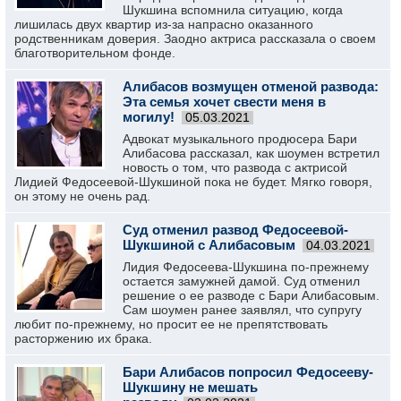
Шукшина вспомнила ситуацию, когда
лишилась двух квартир из-за напрасно оказанного
родственникам доверия. Заодно актриса рассказала о своем
благотворительном фонде.
Алибасов возмущен отменой развода:
Эта семья хочет свести меня в
могилу!
05.03.2021
Адвокат музыкального продюсера Бари
Алибасова рассказал, как шоумен встретил
новость о том, что развода с актрисой
Лидией Федосеевой-Шукшиной пока не будет. Мягко говоря,
он этому не очень рад.
Суд отменил развод Федосеевой-
Шукшиной с Алибасовым
04.03.2021
Лидия Федосеева-Шукшина по-прежнему
остается замужней дамой. Суд отменил
решение о ее разводе с Бари Алибасовым.
Сам шоумен ранее заявлял, что супругу
любит по-прежнему, но просит ее не препятствовать
расторжению их брака.
Бари Алибасов попросил Федосееву-
Шукшину не мешать