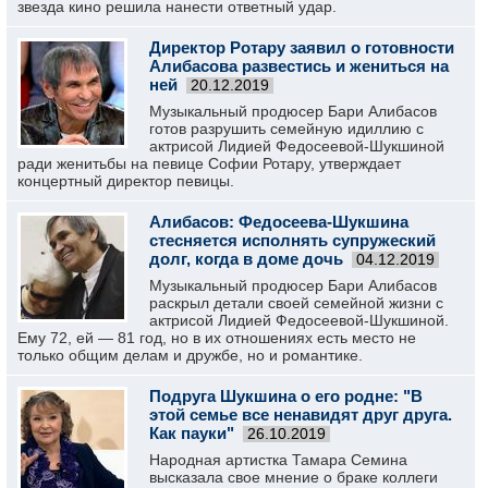
звезда кино решила нанести ответный удар.
Директор Ротару заявил о готовности
Алибасова развестись и жениться на
ней
20.12.2019
Музыкальный продюсер Бари Алибасов
готов разрушить семейную идиллию с
актрисой Лидией Федосеевой-Шукшиной
ради женитьбы на певице Софии Ротару, утверждает
концертный директор певицы.
Алибасов: Федосеева-Шукшина
стесняется исполнять супружеский
долг, когда в доме дочь
04.12.2019
Музыкальный продюсер Бари Алибасов
раскрыл детали своей семейной жизни с
актрисой Лидией Федосеевой-Шукшиной.
Ему 72, ей — 81 год, но в их отношениях есть место не
только общим делам и дружбе, но и романтике.
Подруга Шукшина о его родне: "В
этой семье все ненавидят друг друга.
Как пауки"
26.10.2019
Народная артистка Тамара Семина
высказала свое мнение о браке коллеги