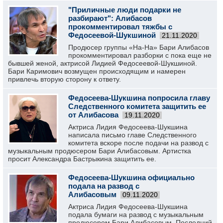
"Приличные люди подарки не
разбирают": Алибасов
прокомментировал тяжбы с
Федосеевой-Шукшиной
21.11.2020
Продюсер группы «На-На» Бари Алибасов
прокомментировал разборки с пока еще не
бывшей женой, актрисой Лидией Федосеевой-Шукшиной.
Бари Каримович возмущен происходящим и намерен
привлечь вторую сторону к ответу.
Федосеева-Шукшина попросила главу
Следственного комитета защитить ее
от Алибасова
19.11.2020
Актриса Лидия Федосеева-Шукшина
написала письмо главе Следственного
комитета вскоре после подачи на развод с
музыкальным продюсером Бари Алибасовым. Артистка
просит Александра Бастрыкина защитить ее.
Федосеева-Шукшина официально
подала на развод с
Алибасовым
09.11.2020
Актриса Лидия Федосеева-Шукшина
подала бумаги на развод с музыкальным
продюсером Бари Алибасовым. Последний