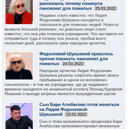
рассказала, почему покинула
пансионат для пожилых
25.01.2022
Недавно стало известно, что Лидия
Федосеева-Шукшина находится в
пансионате для пожилых людей. Новость
вызвала большой резонанс, но довольно скоро стало
известно, что она уже покинула учреждение. Что заставило ее
отправиться туда и почему она уехала, пробыв всего
несколько дней, рассказала сама народная артистка.
Федосеевой-Шукшиной пришлось
срочно покинуть пансионат для
пожилых
24.01.2022
Народная артистка Лидия Федосеева-
Шукшина решила сократить время своего
пребывания в одном из московских
пансионатов – в том же учреждении, где до недавнего
времени находился ее знаменитый коллега Леонид Куравлев.
Решение о выезде актрисы является вынужденным шагом.
Сын Бари Алибасова готов жениться
на Лидии Федосеевой-
Шукшиной
23.01.2022
Сын и тезка музыкального продюсера Бари
Алибасова прокомментировал жизненную