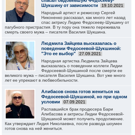
спасал овдовевшую Федосееву-
Шукшину от зависимости
19.10.2021
Народный артист и режиссер Сергей
Никоненко рассказал, как много лет назад
спас актрису Лидию Федосееву-Шукшину от
пагубного пристрастия. В ту пору она тяжело переживала
смерть своего мужа – писателя Василия Шукшина.
Людмила Зайцева высказалась о
поведении Федосеевой-Шукшиной:
"Это ее выбор"
27.09.2021
Народная артистка Людмила Зайцева
высказалась о поведении коллеги Лидии
Федосеевой-Шукшиной после смерти ее
великого мужа – писателя Василия Шукшина. Вот уже много
лет ее упрекают в любвеобильности.
Алибасов снова готов жениться на
Федосеевой-Шукшиной, но при одном
условии
07.09.2021
Распавшийся брак продюсера Бари
Алибасова и актрисы Лидии Федосеевой-
Шукшиной может получить продолжение.
Как утверждает Лидия Николаевна, после развода шоумен
готов снова на ней жениться.