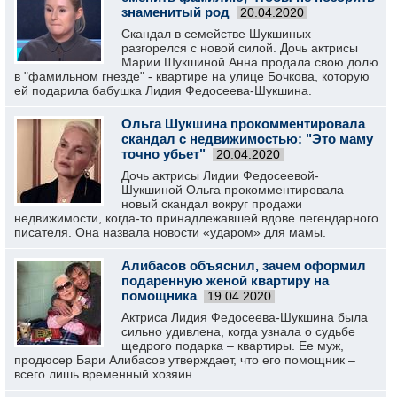
знаменитый род
20.04.2020
Скандал в семействе Шукшиных
разгорелся с новой силой. Дочь актрисы
Марии Шукшиной Анна продала свою долю
в "фамильном гнезде" - квартире на улице Бочкова, которую
ей подарила бабушка Лидия Федосеева-Шукшина.
Ольга Шукшина прокомментировала
скандал с недвижимостью: "Это маму
точно убьет"
20.04.2020
Дочь актрисы Лидии Федосеевой-
Шукшиной Ольга прокомментировала
новый скандал вокруг продажи
недвижимости, когда-то принадлежавшей вдове легендарного
писателя. Она назвала новости «ударом» для мамы.
Алибасов объяснил, зачем оформил
подаренную женой квартиру на
помощника
19.04.2020
Актриса Лидия Федосеева-Шукшина была
сильно удивлена, когда узнала о судьбе
щедрого подарка – квартиры. Ее муж,
продюсер Бари Алибасов утверждает, что его помощник –
всего лишь временный хозяин.