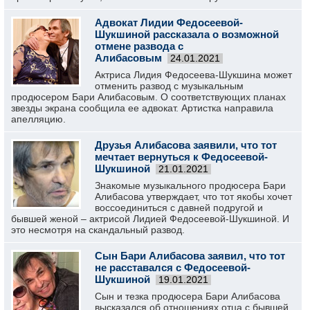
Адвокат Лидии Федосеевой-
Шукшиной рассказала о возможной
отмене развода с
Алибасовым
24.01.2021
Актриса Лидия Федосеева-Шукшина может
отменить развод с музыкальным
продюсером Бари Алибасовым. О соответствующих планах
звезды экрана сообщила ее адвокат. Артистка направила
апелляцию.
Друзья Алибасова заявили, что тот
мечтает вернуться к Федосеевой-
Шукшиной
21.01.2021
Знакомые музыкального продюсера Бари
Алибасова утверждает, что тот якобы хочет
воссоединиться с давней подругой и
бывшей женой – актрисой Лидией Федосеевой-Шукшиной. И
это несмотря на скандальный развод.
Сын Бари Алибасова заявил, что тот
не расставался с Федосеевой-
Шукшиной
19.01.2021
Сын и тезка продюсера Бари Алибасова
высказался об отношениях отца с бывшей