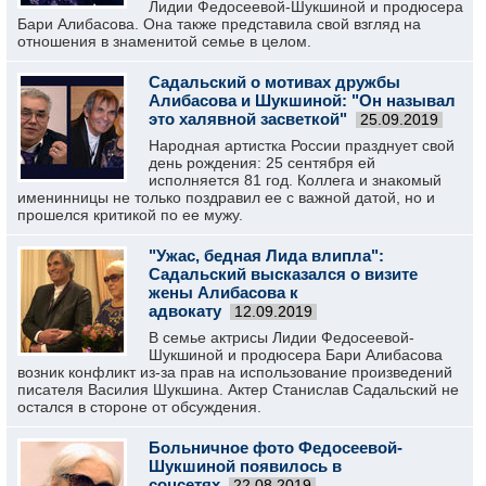
Лидии Федосеевой-Шукшиной и продюсера
Бари Алибасова. Она также представила свой взгляд на
отношения в знаменитой семье в целом.
Садальский о мотивах дружбы
Алибасова и Шукшиной: "Он называл
это халявной засветкой"
25.09.2019
Народная артистка России празднует свой
день рождения: 25 сентября ей
исполняется 81 год. Коллега и знакомый
именинницы не только поздравил ее с важной датой, но и
прошелся критикой по ее мужу.
"Ужас, бедная Лида влипла":
Садальский высказался о визите
жены Алибасова к
адвокату
12.09.2019
В семье актрисы Лидии Федосеевой-
Шукшиной и продюсера Бари Алибасова
возник конфликт из-за прав на использование произведений
писателя Василия Шукшина. Актер Станислав Садальский не
остался в стороне от обсуждения.
Больничное фото Федосеевой-
Шукшиной появилось в
соцсетях
22.08.2019