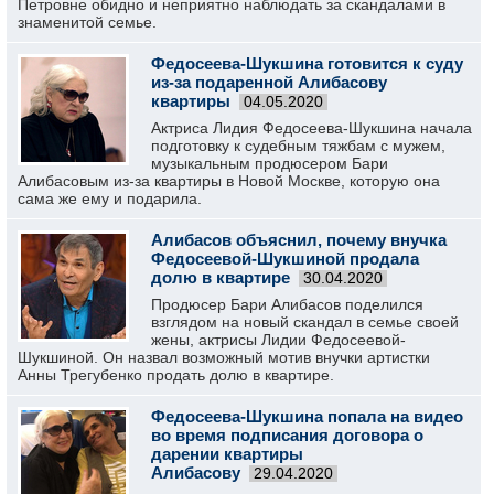
Петровне обидно и неприятно наблюдать за скандалами в
знаменитой семье.
Федосеева-Шукшина готовится к суду
из-за подаренной Алибасову
квартиры
04.05.2020
Актриса Лидия Федосеева-Шукшина начала
подготовку к судебным тяжбам с мужем,
музыкальным продюсером Бари
Алибасовым из-за квартиры в Новой Москве, которую она
сама же ему и подарила.
Алибасов объяснил, почему внучка
Федосеевой-Шукшиной продала
долю в квартире
30.04.2020
Продюсер Бари Алибасов поделился
взглядом на новый скандал в семье своей
жены, актрисы Лидии Федосеевой-
Шукшиной. Он назвал возможный мотив внучки артистки
Анны Трегубенко продать долю в квартире.
Федосеева-Шукшина попала на видео
во время подписания договора о
дарении квартиры
Алибасову
29.04.2020