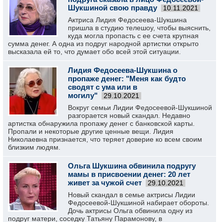
Шукшиной свою правду
10.11.2021
Актриса Лидия Федосеева-Шукшина
пришла в студию телешоу, чтобы выяснить,
куда могла пропасть с ее счета крупная
сумма денег. А одна из подруг народной артистки открыто
высказала ей то, что думает обо всей этой ситуации.
Лидия Федосеева-Шукшина о
пропаже денег: "Меня как будто
сводят с ума или в
могилу"
29.10.2021
Вокруг семьи Лидии Федосеевой-Шукшиной
разгорается новый скандал. Недавно
артистка обнаружила пропажу денег с банковской карты.
Пропали и некоторые другие ценные вещи. Лидия
Николаевна признается, что теряет доверие ко всем своим
близким людям.
Ольга Шукшина обвинила подругу
мамы в присвоении денег: 20 лет
живет за чужой счет
29.10.2021
Новый скандал в семье актрисы Лидии
Федосеевой-Шукшиной набирает обороты.
Дочь актрисы Ольга обвинила одну из
подруг матери, соседку Татьяну Парамонову, в