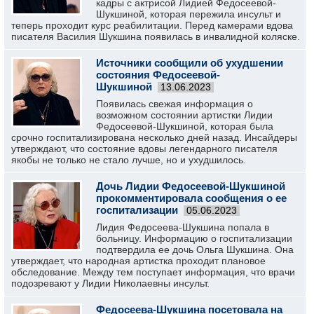
кадры с актрисой Лидией Федосеевой-
Шукшиной, которая пережила инсульт и
теперь проходит курс реабилитации. Перед камерами вдова
писателя Василия Шукшина появилась в инвалидной коляске.
Источники сообщили об ухудшении
состояния Федосеевой-
Шукшиной
13.06.2023
Появилась свежая информация о
возможном состоянии артистки Лидии
Федосеевой-Шукшиной, которая была
срочно госпитализирована несколько дней назад. Инсайдеры
утверждают, что состояние вдовы легендарного писателя
якобы не только не стало лучше, но и ухудшилось.
Дочь Лидии Федосеевой-Шукшиной
прокомментировала сообщения о ее
госпитализации
05.06.2023
Лидия Федосеева-Шукшина попала в
больницу. Информацию о госпитализации
подтвердила ее дочь Ольга Шукшина. Она
утверждает, что народная артистка проходит плановое
обследование. Между тем поступает информация, что врачи
подозревают у Лидии Николаевны инсульт.
Федосеева-Шукшина посетовала на