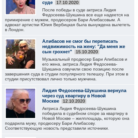
суде
17.10.2020
После победы в суде актриса Лидия
Федосеева-Шукшина все еще надеется на
примирение с мужем, продюсером Бари Алибасовым. А
адвокат артистки Юлия Вербицкая была вынуждена вылететь
в Лондон.
Алибасов не смог бы переписать
недвижимость на жену: "Да меня же
сын грохнет"
15.10.2020
Музыкальный продюсер Бари Алибасов и
его жена, актриса Лидия Федосеева-
Шукшина озвучили свою позицию после
завершения суда в студии популярного телешоу. При этом в
студии присутствовал лично только мужчина.
Лидия Федосеева-Шукшина вернула
через суд квартиру в Новой
Москве
12.10.2020
Актриса Лидия Федосеева-Шукшина
победила в судебном споре за квартиру в
Новой Москве – жилплощадь, которую она
подарила мужу, продюсеру Бари Алибасову.
Соответствующую новость представили источники.