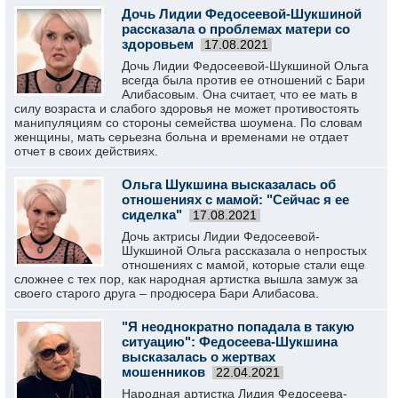
Дочь Лидии Федосеевой-Шукшиной
рассказала о проблемах матери со
здоровьем
17.08.2021
Дочь Лидии Федосеевой-Шукшиной Ольга
всегда была против ее отношений с Бари
Алибасовым. Она считает, что ее мать в
силу возраста и слабого здоровья не может противостоять
манипуляциям со стороны семейства шоумена. По словам
женщины, мать серьезна больна и временами не отдает
отчет в своих действиях.
Ольга Шукшина высказалась об
отношениях с мамой: "Сейчас я ее
сиделка"
17.08.2021
Дочь актрисы Лидии Федосеевой-
Шукшиной Ольга рассказала о непростых
отношениях с мамой, которые стали еще
сложнее с тех пор, как народная артистка вышла замуж за
своего старого друга – продюсера Бари Алибасова.
"Я неоднократно попадала в такую
ситуацию": Федосеева-Шукшина
высказалась о жертвах
мошенников
22.04.2021
Народная артистка Лидия Федосеева-