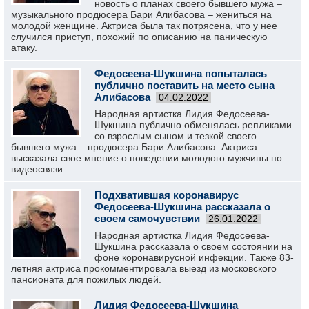
новость о планах своего бывшего мужа –
музыкального продюсера Бари Алибасова – жениться на
молодой женщине. Актриса была так потрясена, что у нее
случился приступ, похожий по описанию на паническую
атаку.
Федосеева-Шукшина попыталась
публично поставить на место сына
Алибасова
04.02.2022
Народная артистка Лидия Федосеева-
Шукшина публично обменялась репликами
со взрослым сыном и тезкой своего
бывшего мужа – продюсера Бари Алибасова. Актриса
высказала свое мнение о поведении молодого мужчины по
видеосвязи.
Подхватившая коронавирус
Федосеева-Шукшина рассказала о
своем самочувствии
26.01.2022
Народная артистка Лидия Федосеева-
Шукшина рассказала о своем состоянии на
фоне коронавирусной инфекции. Также 83-
летняя актриса прокомментировала выезд из московского
пансионата для пожилых людей.
Лидия Федосеева-Шукшина