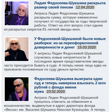
Лидия Федосеева-Шукшина раскрыла
размер своей пенсии
12.04.2020
Актриса Лидия Федосеева-Шукшина
раскрыла сумму, которую ежемесячно
получает от государства за годы творческой
работы. Ответ на этот вопрос стал одним
из раскрытых секретов 81-летней звезды кино.
У Федосеевой-Шукшиной были новые
разборки: из-за переоформленной
доверенности и денег
15.03.2020
У актрисы Лидии Федосеевой-Шукшиной
случились новые неприятности. В
последнее время представителям звезды
часто приходится бывать в суде. А теперь некие лица едва не
присвоили положенные по суду деньги артистки.
Федосеева-Шукшина выиграла один
суд и теперь намерена взыскать 2 млн
рублей с фонда имени
мужа
23.02.2020
Актрисе Лидии Федосеевой-Шукшиной
пришлось отвечать за обвинения в
мошенничестве, выдвинутые в адрес директора фонда
«Весна» им. Василия Шукшина Николая Кузнецова. А теперь