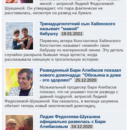
женой – актрисой Лидией Федосеевой-
Шукшиной. Он утверждает, что пара фактически не
расставалась, несмотря на развод на бумаге.
Тринадцатилетний сын Хабенского
называет "мамой"
бабушку
18.01.2021
Первенец актера Константина Хабенского
Константин называет «мамой» свою
бабушку по материнской линии. Эту деталь
случайно раскрыла бывшая теща артиста, когда
рассказывала смешную и трогательную историю.
Разведенный Бари Алибасов показал
нового домочадца: "Обезьяна в доме
- это здорово!"
25.12.2020
Музыкальный продюсер Бари Алибасов
показал, что не унывает после развода с
давней подругой, актрисой Лидией
Федосеевой-Шукшиной. Как оказалось, в жилище шоумена
обитает теперь новый экзотический домочадец.
Лидия Федосеева-Шукшина
официально развелась с Бари
Алибасовым
24.12.2020