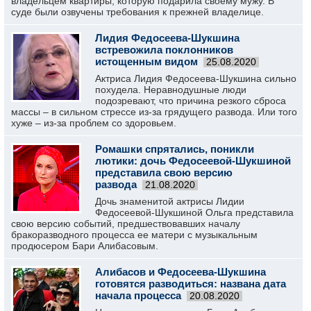
владельцем квартиры, которую подарила своему мужу. В
суде были озвучены требования к прежней владелице.
Лидия Федосеева-Шукшина
встревожила поклонников
истощенным видом
25.08.2020
Актриса Лидия Федосеева-Шукшина сильно
похудела. Неравнодушные люди
подозревают, что причина резкого сброса
массы – в сильном стрессе из-за грядущего развода. Или того
хуже – из-за проблем со здоровьем.
Ромашки спрятались, поникли
лютики: дочь Федосеевой-Шукшиной
представила свою версию
развода
21.08.2020
Дочь знаменитой актрисы Лидии
Федосеевой-Шукшиной Ольга представила
свою версию событий, предшествовавших началу
бракоразводного процесса ее матери с музыкальным
продюсером Бари Алибасовым.
Алибасов и Федосеева-Шукшина
готовятся разводиться: названа дата
начала процесса
20.08.2020