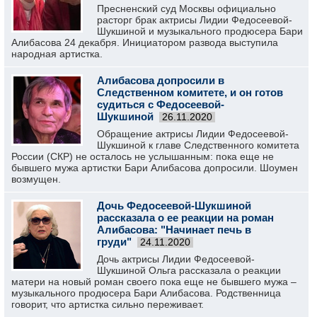
Пресненский суд Москвы официально
расторг брак актрисы Лидии Федосеевой-
Шукшиной и музыкального продюсера Бари
Алибасова 24 декабря. Инициатором развода выступила
народная артистка.
Алибасова допросили в
Следственном комитете, и он готов
судиться с Федосеевой-
Шукшиной
26.11.2020
Обращение актрисы Лидии Федосеевой-
Шукшиной к главе Следственного комитета
России (СКР) не осталось не услышанным: пока еще не
бывшего мужа артистки Бари Алибасова допросили. Шоумен
возмущен.
Дочь Федосеевой-Шукшиной
рассказала о ее реакции на роман
Алибасова: "Начинает печь в
груди"
24.11.2020
Дочь актрисы Лидии Федосеевой-
Шукшиной Ольга рассказала о реакции
матери на новый роман своего пока еще не бывшего мужа –
музыкального продюсера Бари Алибасова. Родственница
говорит, что артистка сильно переживает.