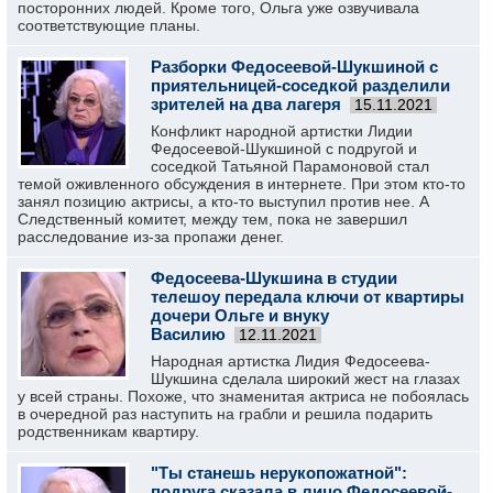
посторонних людей. Кроме того, Ольга уже озвучивала
соответствующие планы.
Разборки Федосеевой-Шукшиной с
приятельницей-соседкой разделили
зрителей на два лагеря
15.11.2021
Конфликт народной артистки Лидии
Федосеевой-Шукшиной с подругой и
соседкой Татьяной Парамоновой стал
темой оживленного обсуждения в интернете. При этом кто-то
занял позицию актрисы, а кто-то выступил против нее. А
Следственный комитет, между тем, пока не завершил
расследование из-за пропажи денег.
Федосеева-Шукшина в студии
телешоу передала ключи от квартиры
дочери Ольге и внуку
Василию
12.11.2021
Народная артистка Лидия Федосеева-
Шукшина сделала широкий жест на глазах
у всей страны. Похоже, что знаменитая актриса не побоялась
в очередной раз наступить на грабли и решила подарить
родственникам квартиру.
"Ты станешь нерукопожатной":
подруга сказала в лицо Федосеевой-