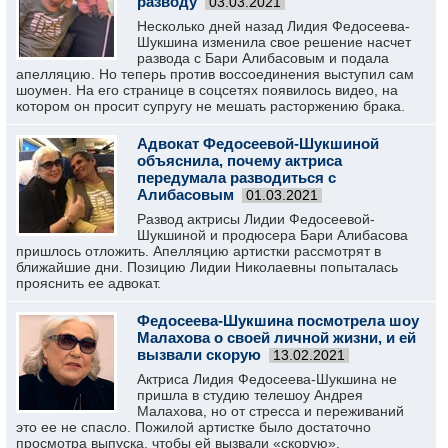
разводу
03.03.2021
Несколько дней назад Лидия Федосеева-
Шукшина изменила свое решение насчет
развода с Бари Алибасовым и подала
апелляцию. Но теперь против воссоединения выступил сам
шоумен. На его странице в соцсетях появилось видео, на
котором он просит супругу не мешать расторжению брака.
Адвокат Федосеевой-Шукшиной
объяснила, почему актриса
передумала разводиться с
Алибасовым
01.03.2021
Развод актрисы Лидии Федосеевой-
Шукшиной и продюсера Бари Алибасова
пришлось отложить. Апелляцию артистки рассмотрят в
ближайшие дни. Позицию Лидии Николаевны попыталась
прояснить ее адвокат.
Федосеева-Шукшина посмотрела шоу
Малахова о своей личной жизни, и ей
вызвали скорую
13.02.2021
Актриса Лидия Федосеева-Шукшина не
пришла в студию телешоу Андрея
Малахова, но от стресса и переживаний
это ее не спасло. Пожилой артистке было достаточно
просмотра выпуска, чтобы ей вызвали «скорую».