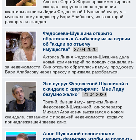
Адвокат Сергей Жорин прокомментировал
скандал вокруг договора о дарении
квартиры актрисы Лидии Федосеевой-Шукшиной супругу –
музыкальному продюсеру Бари Алибасову, из-за которой
разгорелся скандал.
Федосеева-Шукшина открыто
обратилась к Алибасову из-за версии
об "акции по отъему
имущества"
27.04.2020
Актриса Лидия Федосеева-Шукшина дала
новый комментарий по поводу скандала из-
за недвижимости. Она открыто обратилась к мужу, продюсеру
Бари Алибасову через прессу и призвала разобраться.
Экс-супруг Федосеевой-Шукшиной о
скандале с квартирами: "Мне Лиду
безумно жалко"
21.04.2020
Третий, бывший муж актрисы Лидии
Федосеевой-Шукшиной, кинооператор
Михаил Агранович высказался о новом
скандале, связанном с продажей недвижимости, когда-то
принадлежавшей звезде кино.
Анне Шукшиной посоветовали
сменить фамилию, чтобы не позорить