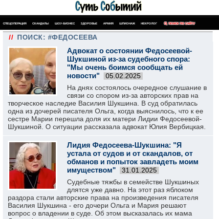
СПЕЦОПЕРАЦИЯ
СКАНДАЛЫ
ШОУ-БИЗНЕС
ЗДОРОВЬЕ
АРМИЯ
ШПИОНАЖ
НЕКРОЛОГ
ПОИСК ПО САЙТУ
//
ПОИСК: #ФЕДОСЕЕВА
Адвокат о состоянии Федосеевой-
Шукшиной из-за судебного спора:
"Мы очень боимся сообщать ей
новости"
05.02.2025
На днях состоялось очередное слушание в
связи со спором из-за авторских прав на
творческое наследие Василия Шукшина. В суд обратилась
одна из дочерей писателя Ольга, когда выяснилось, что к ее
сестре Марии перешла доля их матери Лидии Федосеевой-
Шукшиной. О ситуации рассказала адвокат Юлия Вербицкая.
Лидия Федосеева-Шукшина: "Я
устала от судов и от скандалов, от
обманов и попыток завладеть моим
имуществом"
31.01.2025
Судебные тяжбы в семействе Шукшиных
длятся уже давно. На этот раз яблоком
раздора стали авторские права на произведения писателя
Василия Шукшина - его дочери Ольга и Мария решают
вопрос о владении в суде. Об этом высказалась их мама