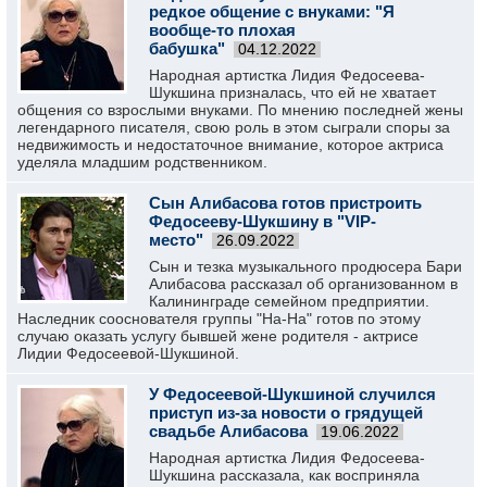
редкое общение с внуками: "Я
вообще-то плохая
бабушка"
04.12.2022
Народная артистка Лидия Федосеева-
Шукшина призналась, что ей не хватает
общения со взрослыми внуками. По мнению последней жены
легендарного писателя, свою роль в этом сыграли споры за
недвижимость и недостаточное внимание, которое актриса
уделяла младшим родственником.
Сын Алибасова готов пристроить
Федосееву-Шукшину в "VIP-
место"
26.09.2022
Сын и тезка музыкального продюсера Бари
Алибасова рассказал об организованном в
Калининграде семейном предприятии.
Наследник сооснователя группы "На-На" готов по этому
случаю оказать услугу бывшей жене родителя - актрисе
Лидии Федосеевой-Шукшиной.
У Федосеевой-Шукшиной случился
приступ из-за новости о грядущей
свадьбе Алибасова
19.06.2022
Народная артистка Лидия Федосеева-
Шукшина рассказала, как восприняла