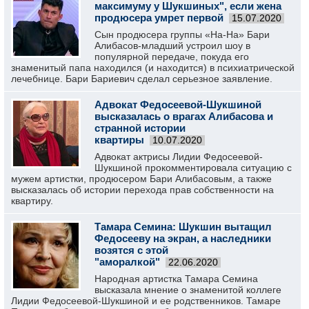
максимуму у Шукшиных", если жена
продюсера умрет первой
15.07.2020
Сын продюсера группы «На-На» Бари
Алибасов-младший устроил шоу в
популярной передаче, покуда его
знаменитый папа находился (и находится) в психиатрической
лечебнице. Бари Бариевич сделал серьезное заявление.
Адвокат Федосеевой-Шукшиной
высказалась о врагах Алибасова и
странной истории
квартиры
10.07.2020
Адвокат актрисы Лидии Федосеевой-
Шукшиной прокомментировала ситуацию с
мужем артистки, продюсером Бари Алибасовым, а также
высказалась об истории перехода прав собственности на
квартиру.
Тамара Семина: Шукшин вытащил
Федосееву на экран, а наследники
возятся с этой
"аморалкой"
22.06.2020
Народная артистка Тамара Семина
высказала мнение о знаменитой коллеге
Лидии Федосеевой-Шукшиной и ее родственников. Тамаре