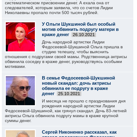
систематическом присвоении денег. А ехала она от
следователей, которым заявила, что со счетов Лидии
Николаевны пропало почти 500 тысяч рублей.
У Ольги Шукшиной был особый
мотив обвинить подругу матери в
краже денег
26.10.2021
Дочь народной артистки Лидии
Федосеевой-Шукшиной Ольга пришла в
студию телешоу, чтобы выяснить
отношения с подругами своей мамы. Родственница актрисы
обвинила соседку в краже денег, руководствуясь особыми
мотивами.
В семье Федосеевой-Шукшиной
новый скандал: дочь актрисы
обвинила ее подругу в краже
денег
25.10.2021
И месяца не прошло с празднования дня
рождения народной артистки Лидии
Федосеевой-Шукшиной, как грянул скандал. Дочь 83-летней
актрисы Ольга обвинила подругу мамы в краже крупной
суммы денег.
Сергей Никоненко рассказал, как