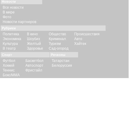
Новости
Все новости
В мире
Фото
Новости партнеров
Рубрики
Политика
В кино
Общество
Происшествия
Экономика
Шоубиз
Криминал
Авто
Культура
Желтый
Туризм
Хайтек
В театр
Здоровье
Сад-огород
Спорт
Регионы
Футбол
Баскетбол
Татарстан
Хоккей
Автоспорт
Белоруссия
Теннис
Фристайл
Бокс/ММА