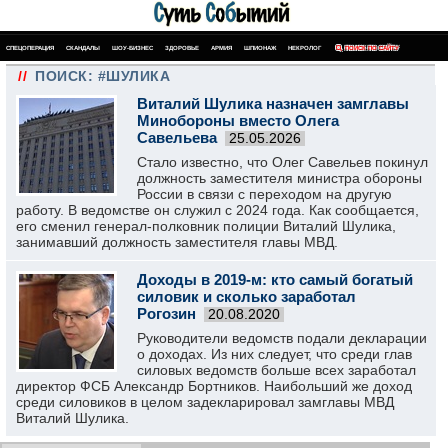
СПЕЦОПЕРАЦИЯ
СКАНДАЛЫ
ШОУ-БИЗНЕС
ЗДОРОВЬЕ
АРМИЯ
ШПИОНАЖ
НЕКРОЛОГ
ПОИСК ПО САЙТУ
//
ПОИСК: #ШУЛИКА
Виталий Шулика назначен замглавы
Минобороны вместо Олега
Савельева
25.05.2026
Стало известно, что Олег Савельев покинул
должность заместителя министра обороны
России в связи с переходом на другую
работу. В ведомстве он служил с 2024 года. Как сообщается,
его сменил генерал-полковник полиции Виталий Шулика,
занимавший должность заместителя главы МВД.
Доходы в 2019-м: кто самый богатый
силовик и сколько заработал
Рогозин
20.08.2020
Руководители ведомств подали декларации
о доходах. Из них следует, что среди глав
силовых ведомств больше всех заработал
директор ФСБ Александр Бортников. Наибольший же доход
среди силовиков в целом задекларировал замглавы МВД
Виталий Шулика.