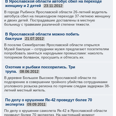
В Ярославской области автобус сбил на переходе
женщину и 2 детей
23.11.2012
В городе Рыбинск Ярославской области 26-летний водитель
автобуса сбил на пешеходном переходе 37-летнюю женщину
и двоих детей. Пострадавшие доставлены в местную
больницу с травмами различной степени тяжести.
В Ярославской области можно побить
баклуши
21.07.2012
В поселке Семибратово Ярославской области открылся
Музей баклуши – сотрудники музея предлагают посетителям
попробовать заняться народными промыслами: наколоть
топориком болванок, просушить и обтесать их.
Охотник и рыбаки поссорились. Три
трупа.
08.06.2012
В деревне Большое Высокое Ярославской области по
подозрению в совершении тройного убийства сотрудниками
уголовного розыска региона по горячим следам задержан 38-
летний местный житель.
По делу о крушении Як-42 проведут более 70
экспертиз
09.09.2011
По делу о крушении самолета Як-42 в Ярославской области
проведут более 70 экспертиз. На настоящий момент