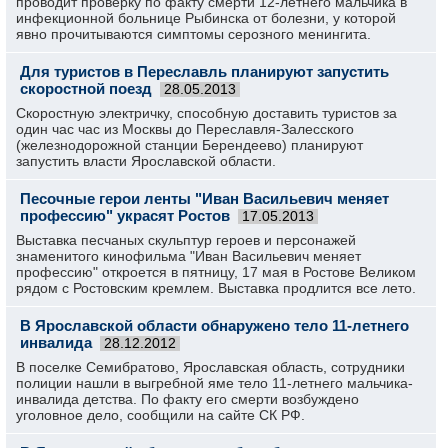
проводит проверку по факту смерти 12-летнего мальчика в
инфекционной больнице Рыбинска от болезни, у которой
явно прочитываются симптомы серозного менингита.
Для туристов в Переславль планируют запустить
скоростной поезд
28.05.2013
Скоростную электричку, способную доставить туристов за
один час час из Москвы до Переславля-Залесского
(железнодорожной станции Берендеево) планируют
запустить власти Ярославской области.
Песочные герои ленты "Иван Васильевич меняет
профессию" украсят Ростов
17.05.2013
Выставка песчаных скульптур героев и персонажей
знаменитого кинофильма "Иван Васильевич меняет
профессию" откроется в пятницу, 17 мая в Ростове Великом
рядом с Ростовским кремлем. Выставка продлится все лето.
В Ярославской области обнаружено тело 11-летнего
инвалида
28.12.2012
В поселке Семибратово, Ярославская область, сотрудники
полиции нашли в выгребной яме тело 11-летнего мальчика-
инвалида детства. По факту его смерти возбуждено
уголовное дело, сообщили на сайте СК РФ.