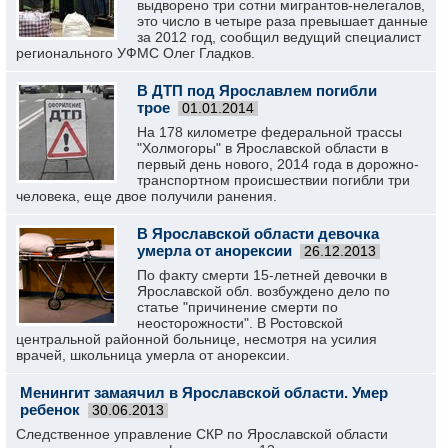
выдворено три сотни мигрантов-нелегалов,
это число в четыре раза превышает данные
за 2012 год, сообщил ведущий специалист
регионального УФМС Олег Гладков.
В ДТП под Ярославлем погибли
трое
01.01.2014
На 178 километре федеральной трассы
"Холмогоры" в Ярославской области в
первый день нового, 2014 года в дорожно-
транспортном происшествии погибли три
человека, еще двое получили ранения.
В Ярославской области девочка
умерла от анорексии
26.12.2013
По факту смерти 15-летней девочки в
Ярославской обл. возбуждено дело по
статье "причинение смерти по
неосторожности". В Ростовской
центральной районной больнице, несмотря на усилия
врачей, школьница умерла от анорексии.
Менингит замаячил в Ярославской области. Умер
ребенок
30.06.2013
Следственное управление СКР по Ярославской области