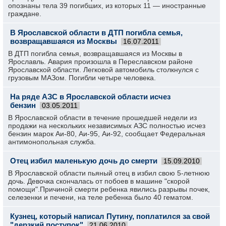
опознаны тела 39 погибших, из которых 11 — иностранные
граждане.
В Ярославской области в ДТП погибла семья,
возвращавшаяся из Москвы
16.07.2011
В ДТП погибла семья, возвращавшаяся из Москвы в
Ярославль. Авария произошла в Переславском районе
Ярославской области. Легковой автомобиль столкнулся с
грузовым МАЗом. Погибли четыре человека.
На ряде АЗС в Ярославской области исчез
бензин
03.05.2011
В Ярославской области в течение прошедшей недели из
продажи на нескольких независимых АЗС полностью исчез
бензин марок Аи-80, Аи-95, Аи-92, сообщает Федеральная
антимонопольная служба.
Отец избил маленькую дочь до смерти
15.09.2010
В Ярославской области пьяный отец в избил свою 5-летнюю
дочь. Девочка скончалась от побоев в машине "скорой
помощи".Причиной смерти ребенка явились разрывы почек,
селезенки и печени, на теле ребенка было 40 гематом.
Кузнец, который написал Путину, поплатился за свой
"дерзкий поступок"
21.06.2010