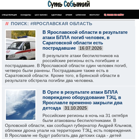
СПЕЦОПЕРАЦИЯ
СКАНДАЛЫ
ШОУ-БИЗНЕС
ЗДОРОВЬЕ
АРМИЯ
ШПИОНАЖ
НЕКРОЛОГ
ПОИСК ПО САЙТУ
//
ПОИСК: #ЯРОСЛАВСКАЯ ОБЛАСТЬ
В Ярославской области в результате
атаки БПЛА погиб человек, в
Саратовской области есть
пострадавшие
16.07.2026
В результате атаки беспилотников на
российские регионы есть погибшие и
пострадавшие. В Ярославской области один человек погиб,
четверо были ранены. Пострадавшие также есть в
Саратовской области. Кроме того, в Брянской области в
результате обстрела погибли два человека.
В Орле в результате атаки БПЛА
повреждено оборудование ТЭЦ, в
Ярославле временно закрыли два
детсада
31.10.2025
Российские регионы в ночь на 31 октября
были атакованы беспилотниками. В
Орловской области, как сообщил губернатор Андрей Клычков,
обломки дрона упали на территорию ТЭЦ, есть повреждения.
В Ярославле не будут работать два детских сада - детей