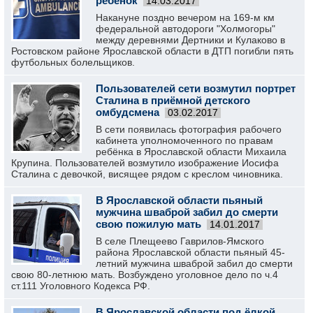
ребенок
14.03.2017
Накануне поздно вечером на 169-м км
федеральной автодороги "Холмогоры"
между деревнями Дертники и Кулаково в
Ростовском районе Ярославской области в ДТП погибли пять
футбольных болельщиков.
Пользователей сети возмутил портрет
Сталина в приёмной детского
омбудсмена
03.02.2017
В сети появилась фотография рабочего
кабинета уполномоченного по правам
ребёнка в Ярославской области Михаила
Крупина. Пользователей возмутило изображение Иосифа
Сталина с девочкой, висящее рядом с креслом чиновника.
В Ярославской области пьяный
мужчина шваброй забил до смерти
свою пожилую мать
14.01.2017
В селе Плещеево Гаврилов-Ямского
района Ярославской области пьяный 45-
летний мужчина шваброй забил до смерти
свою 80-летнюю мать. Возбуждено уголовное дело по ч.4
ст.111 Уголовного Кодекса РФ.
В Ярославской области под ёлкой