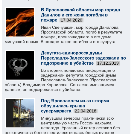
В Ярославской области мэр города
Данилов и его жена погибли в
пожаре
17.04.2020
Иван Свечушкин, мэр города Данилова
Ярославской области, погиб в результате
пожара, произошедшего в его доме
минувшей ночью. В пожаре также погибла и его супруга.
Депутата-единоросса думы
Переславля-Залесского задержали по
подозрению в убийстве
17.12.2019
Во вторник появилась информация о
задержании депутата городской думы
Переславля-Залесского (Ярославская
область) Владимира Корнилова. Согласно имеющимся
данным, он подозревается в убийстве.
Под Ярославлем из-за шторма
обрушилась крыша
супермаркета
22.04.2018
Минувшим вечером практически всю
центральную часть России накрыла
непогода. Ураганный ветер оставил без
электричества более шестидесяти населённых пунктов,