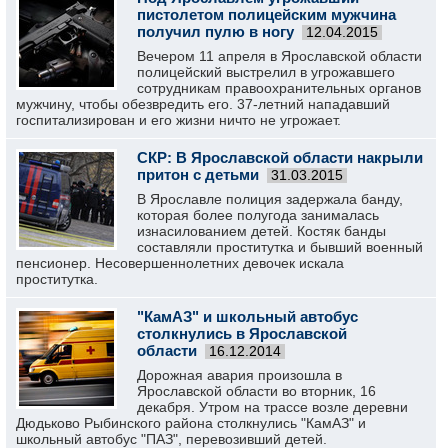
пистолетом полицейским мужчина
получил пулю в ногу
12.04.2015
Вечером 11 апреля в Ярославской области
полицейский выстрелил в угрожавшего
сотрудникам правоохранительных органов
мужчину, чтобы обезвредить его. 37-летний нападавший
госпитализирован и его жизни ничто не угрожает.
СКР: В Ярославской области накрыли
притон с детьми
31.03.2015
В Ярославле полиция задержала банду,
которая более полугода занималась
изнасилованием детей. Костяк банды
составляли проститутка и бывший военный
пенсионер. Несовершеннолетних девочек искала
проститутка.
"КамАЗ" и школьный автобус
столкнулись в Ярославской
области
16.12.2014
Дорожная авария произошла в
Ярославской области во вторник, 16
декабря. Утром на трассе возле деревни
Дюдьково Рыбинского района столкнулись "КамАЗ" и
школьный автобус "ПАЗ", перевозивший детей.