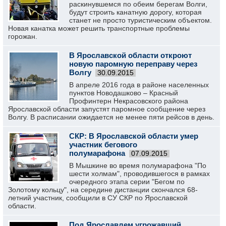
раскинувшемся по обеим берегам Волги,
будут строить канатную дорогу, которая
станет не просто туристическим объектом.
Новая канатка может решить транспортные проблемы
горожан.
В Ярославской области откроют
новую паромную переправу через
Волгу
30.09.2015
В апреле 2016 года в районе населенных
пунктов Новодашково – Красный
Профинтерн Некрасовского района
Ярославской области запустят паромное сообщение через
Волгу. В расписании ожидается не менее пяти рейсов в день.
СКР: В Ярославской области умер
участник бегового
полумарафона
07.09.2015
В Мышкине во время полумарафона "По
шести холмам", проводившегося в рамках
очередного этапа серии "Бегом по
Золотому кольцу", на середине дистанции скончался 68-
летний участник, сообщили в СУ СКР по Ярославской
области.
Под Ярославлем угрожавший