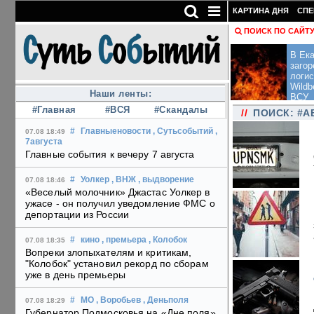
КАРТИНА ДНЯ
СПЕ
ПОИСК ПО САЙТ
В Ека
загор
логис
Wildb
Наши ленты:
ВСУ
#Главная
#ВСЯ
#Скандалы
//
ПОИСК: #
#
Главныеновости
, Сутьсобытий
,
07.08 18:49
7августа
Главные события к вечеру 7 августа
#
Уолкер
, ВНЖ
, выдворение
07.08 18:46
«Веселый молочник» Джастас Уолкер в
ужасе - он получил уведомление ФМС о
депортации из России
#
кино
, премьера
, Колобок
07.08 18:35
Вопреки злопыхателям и критикам,
"Колобок" установил рекорд по сборам
уже в день премьеры
#
МО
, Воробьев
, Деньполя
07.08 18:29
Губернатор Подмосковья на «Дне поля»