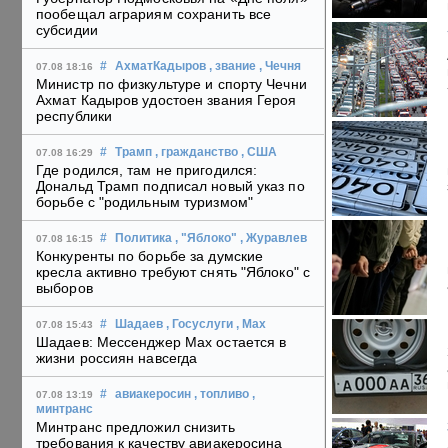
пообещал аграриям сохранить все
субсидии
#
АхматКадыров
, звание
, Чечня
07.08 18:16
Министр по физкультуре и спорту Чечни
Ахмат Кадыров удостоен звания Героя
республики
#
Трамп
, гражданство
, США
07.08 16:29
Где родился, там не пригодился:
Дональд Трамп подписал новый указ по
борьбе с "родильным туризмом"
#
Политика
, "Яблоко"
, Журавлев
07.08 16:15
Конкуренты по борьбе за думские
кресла активно требуют снять "Яблоко" с
выборов
#
Шадаев
, Госуслуги
, Max
07.08 15:43
Шадаев: Мессенджер Max остается в
жизни россиян навсегда
#
авиакеросин
, топливо
,
07.08 13:19
минтранс
Минтранс предложил снизить
требования к качеству авиакеросина