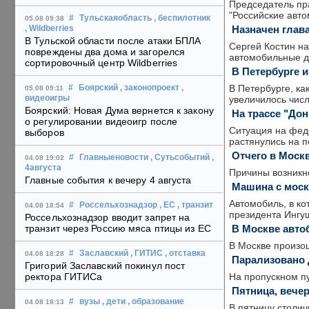
Председатель пр
"Российские авто
#
Тульскаяобласть
, беспилотник
05.08 09:38
Назначен глав
, Wildberries
В Тульской области после атаки БПЛА
Сергей Костин н
повреждены два дома и загорелся
автомобильные д
сортировочный центр Wildberries
В Петербурге 
В Петербурге, ка
#
Боярский
, законопроект
,
05.08 09:11
увеличилось чис
видеоигры
Боярский: Новая Дума вернется к закону
На трассе "Дон
о регулировании видеоигр после
Ситуация на фед
выборов
растянулись на п
Отчего в Моск
#
Главныеновости
, Сутьсобытий
,
04.08 19:02
4августа
Причины возникн
Главные события к вечеру 4 августа
Машина с моск
Автомобиль, в ко
#
Россельхознадзор
, ЕС
, транзит
04.08 18:54
президента Ингуш
Россельхознадзор вводит запрет на
В Москве авто
транзит через Россию мяса птицы из ЕС
В Москве произо
#
Заславский
, ГИТИС
, отставка
04.08 18:28
Парализовано 
Григорий Заславский покинул пост
На пропускном пу
ректора ГИТИСа
Пятница, вече
#
вузы
, дети
, образование
04.08 18:13
В пятницу столич