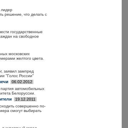
 лидер
ь решение, что делать с
вести государственные
раждан на свободное
ьных московских
мерами желтого цвета.
г, заявил зампред
ии "Голос России"
вечи
06.02.2012
а партия автомобильных
митета Белоруссии.
ители
19.12.2011
оходить совершенно по-
омера смогут выбирать