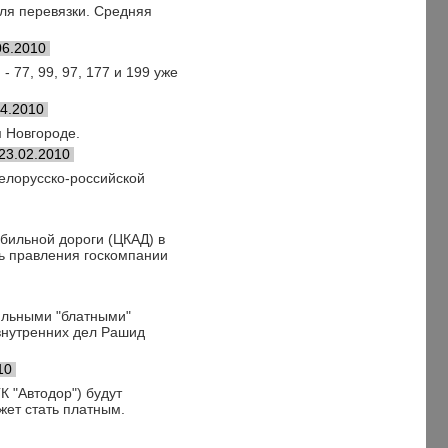
ля перевязки. Средняя
06.2010
 77, 99, 97, 177 и 199 уже
04.2010
м Новгороде.
23.02.2010
елорусско-российской
бильной дороги (ЦКАД) в
ль правления госкомпании
ильными "блатными"
внутренних дел Рашид
10
К "Автодор") будут
жет стать платным.