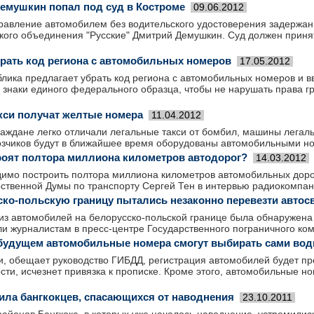
емушкин попал под суд в Костроме
09.06.2012
правление автомобилем без водительского удостоверения задержан
кого объединения "Русские" Дмитрий Демушкин. Суд должен принят
брать код региона с автомобильных номеров
17.05.2012
лика предлагает убрать код региона с автомобильных номеров и в
 знаки единого федерального образца, чтобы не нарушать права г
кси получат желтые номера
11.04.2012
раждане легко отличали легальные такси от бомбил, машины легал
зчиков будут в ближайшее время оборудованы автомобильными но
роят полтора миллиона километров автодорог?
14.03.2012
димо построить полтора миллиона километров автомобильных доро
рственной Думы по транспорту Сергей Тен в интервью радиокомпан
ско-польскую границу пытались незаконно перевезти автос
 из автомобилей на белорусско-польской границе была обнаружен
ли журналистам в пресс-центре Государственного пограничного ко
удущем автомобильные номера смогут выбирать сами вод
и, обещает руководство ГИБДД, регистрация автомобилей будет пр
ости, исчезнет привязка к прописке. Кроме этого, автомобильные н
ила бангкокцев, спасающихся от наводнения
23.10.2011