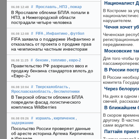
Националист Д
#
Ярославль
, НПЗ
, пожар
06.08 12:48
В Костроме за у
В Ярославле обломки БПЛА попали в
националистичес
НПЗ, в Нижегородской области
нарушителем.
пострадали четыре человека
Чечня хочет у
#
FIFA
, Инфантино
, футбол
Чеченская респуб
06.08 12:08
FIFA заявила о поддержке Инфантино и
регистрационные
отказалась от проекта о продаже прав
передвижение.
на чемпионаты частным инвесторам
Московские та
Для того чтобы г
#
бензин
, топливо
, евро-2
06.08 11:25
пассажироперево
Правительство РФ разрешило ввоз и
В России пост
продажу бензина стандартов вплоть до
«Евро-2»
В России необхо
комитета Госуда
#
Тверскаяобласть
,
06.08 10:04
Через белорус
Ярославскаяобласть
, беспилотники
На днях в одном
В Тверской области обломки БПЛА
свечей, рассказа
повредили фасад логистического
комплекса Wildberries
В ближайшем б
В скором времен
#
израиль
, кирпиченок
,
06.08 09:26
другому. В частн
задержание
сами водители.
Посольство России проверяет данные
Паттайя приют
об аресте историка Артема Кирпиченка
в Израиле