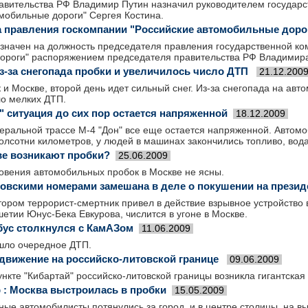
авительства РФ Владимир Путин назначил руководителем государ
мобильные дороги" Сергея Костина.
а правления госкомпании "Российские автомобильные доро
азначен на должность председателя правления государственной ко
ороги" распоряжением председателя правительства РФ Владимира
из-за снегопада пробки и увеличилось число ДТП
21.12.200
к и Москве, второй день идет сильный снег. Из-за снегопада на ав
ло мелких ДТП.
" ситуация до сих пор остается напряженной
18.12.2009
еральной трассе М-4 "Дон" все еще остается напряженной. Автом
олсотни километров, у людей в машинах закончились топливо, вода
ве возникают пробки?
25.06.2009
овения автомобильных пробок в Москве не ясны.
овскими номерами замешана в деле о покушении на презид
тором террорист-смертник привел в действие взрывное устройство
етии Юнус-Бека Евкурова, числится в угоне в Москве.
бус столкнулся с КамАЗом
11.06.2009
шло очередное ДТП.
движение на российско-литовской границе
09.06.2009
нкте "Кибартай" российско-литовской границы возникла гигантская
р : Москва выстроилась в пробки
15.05.2009
ные автомобилисты потянулись за город, и в центре столицы, на в