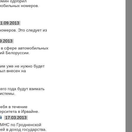
абмин одобрил
омобильных номеров.
11.09.2013
омеров. Это следует из
9.2013
а в сфере автомобильных
ий Белоруссии.
 им уже не нужно будет
был внесен на
его года будут взимать
системы.
себя в течение
ерситета в Ирвайне.
й
17.03.2013
ИМНС по Гродненской
й в доход государства.