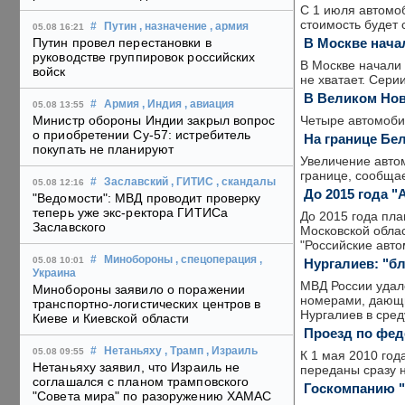
С 1 июля автомо
стоимость будет 
#
Путин
, назначение
, армия
05.08 16:21
В Москве нача
Путин провел перестановки в
руководстве группировок российских
В Москве начали 
войск
не хватает. Сери
В Великом Новг
#
Армия
, Индия
, авиация
05.08 13:55
Четыре автомобил
Министр обороны Индии закрыл вопрос
о приобретении Су-57: истребитель
На границе Бе
покупать не планируют
Увеличение авто
границе, сообщае
#
Заславский
, ГИТИС
, скандалы
05.08 12:16
До 2015 года 
"Ведомости": МВД проводит проверку
теперь уже экс-ректора ГИТИСа
До 2015 года пла
Заславского
Московской облас
"Российские авто
#
Минобороны
, спецоперация
,
05.08 10:01
Нургалиев: "б
Украина
МВД России удал
Минобороны заявило о поражении
номерами, дающи
транспортно-логистических центров в
Нургалиев в сред
Киеве и Киевской области
Проезд по фед
#
Нетаньяху
, Трамп
, Израиль
05.08 09:55
К 1 мая 2010 год
Нетаньяху заявил, что Израиль не
переданы сразу 
соглашался с планом трамповского
Госкомпанию "
"Совета мира" по разоружению ХАМАС