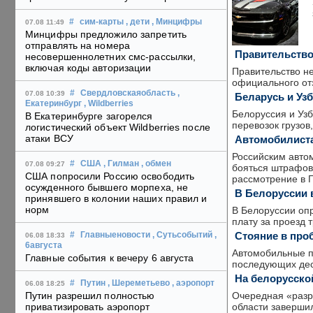
#
сим-карты
, дети
, Минцифры
07.08 11:49
Минцифры предложило запретить
отправлять на номера
Правительство
несовершеннолетних смс-рассылки,
включая коды авторизации
Правительство н
официального от
#
Свердловскаяобласть
,
07.08 10:39
Беларусь и Уз
Екатеринбург
, Wildberries
Белоруссия и Уз
В Екатеринбурге загорелся
перевозок грузов
логистический объект Wildberries после
атаки ВСУ
Автомобилиста
Российским автом
#
США
, Гилман
, обмен
07.08 09:27
бояться штрафов
США попросили Россию освободить
рассмотрение в Г
осужденного бывшего морпеха, не
В Белоруссии 
принявшего в колонии наших правил и
норм
В Белоруссии­ оп
плату за проезд 
Стояние в про
#
Главныеновости
, Сутьсобытий
,
06.08 18:33
6августа
Автомобильные пр
Главные события к вечеру 6 августа
последующих дес
На белорусско
#
Путин
, Шереметьево
, аэропорт
06.08 18:25
Очередная «разр
Путин разрешил полностью
области завершил
приватизировать аэропорт