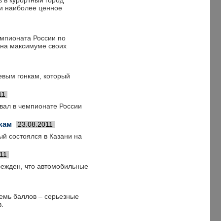
ь в курортный город
 и наиболее ценное
емпионата России по
 на максимуме своих
евым гонкам, который
11
вал в чемпионате России
кам
23.08.2011
й состоялся в Казани на
11
бежден, что автомобильные
семь баллов – серьезные
.