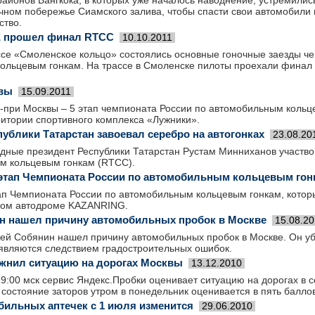
айонов Бангкока, в которых уже началось наводнение, устремилис
очном побережье Сиамского залива, чтобы спасти свои автомобили
ство.
 прошел финал RTCC
10.10.2011
ассе «Смоленское кольцо» состоялись основные гоночные заезды ч
ольцевым гонкам. На трассе в Смоленске пилоты проехали финал
квы
15.09.2011
-при Москвы – 5 этап чемпионата России по автомобильным кольц
ритории спортивного комплекса «Лужники».
ублики Татарстан завоевал серебро на автогонках
23.08.20
дные президент Республики Татарстан Рустам Минниханов участво
м кольцевым гонкам (RTCC).
этап Чемпионата России по автомобильным кольцевым гон
ап Чемпионата России по автомобильным кольцевым гонкам, которы
ном автодроме KAZANRING.
н нашел причину автомобильных пробок в Москве
15.08.20
ей Собянин нашел причину автомобильных пробок в Москве. Он у
 являются следствием градостроительных ошибок.
жнил ситуацию на дорогах Москвы
13.12.2010
9:00 мск сервис Яндекс.Пробки оценивает ситуацию на дорогах в 
состояние заторов утром в понедельник оценивается в пять баллов
бильных аптечек с 1 июля изменится
29.06.2010