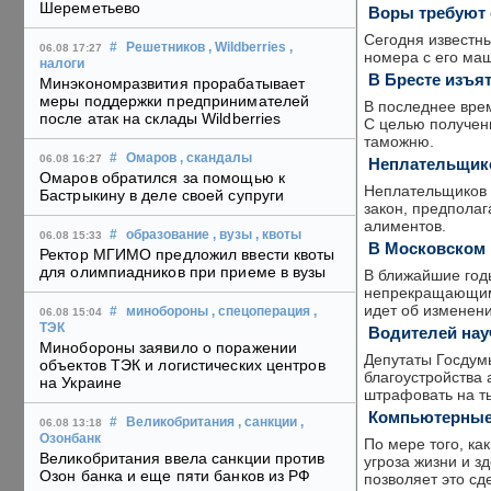
Шереметьево
Воры требуют 
Сегодня известн
#
Решетников
, Wildberries
,
06.08 17:27
номера с его маш
налоги
В Бресте изъя
Минэкономразвития прорабатывает
меры поддержки предпринимателей
В последнее вре
после атак на склады Wildberries
С целью получен
таможню.
#
Омаров
, скандалы
06.08 16:27
Неплательщико
Омаров обратился за помощью к
Неплательщиков 
Бастрыкину в деле своей супруги
закон, предпола
алиментов.
#
образование
, вузы
, квоты
06.08 15:33
В Московском 
Ректор МГИМО предложил ввести квоты
для олимпиадников при приеме в вузы
В ближайшие годы
непрекращающимс
идет об изменен
#
минобороны
, спецоперация
,
06.08 15:04
ТЭК
Водителей нау
Минобороны заявило о поражении
Депутаты Госдум
объектов ТЭК и логистических центров
благоустройства
на Украине
штрафовать на т
Компьютерные
#
Великобритания
, санкции
,
06.08 13:18
Озонбанк
По мере того, ка
Великобритания ввела санкции против
угроза жизни и з
Озон банка и еще пяти банков из РФ
позволяет это сд