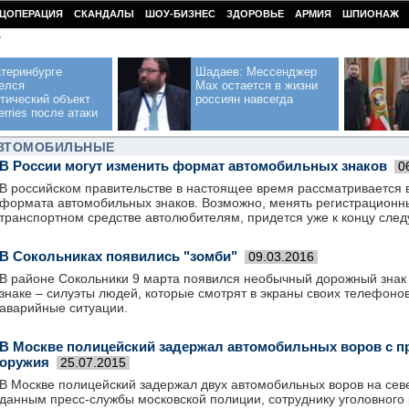
ЦОПЕРАЦИЯ
СКАНДАЛЫ
ШОУ-БИЗНЕС
ЗДОРОВЬЕ
АРМИЯ
ШПИОНАЖ
У
теринбурге
Шадаев: Мессенджер
елся
Max остается в жизни
тический объект
россиян навсегда
erries после атаки
АВТОМОБИЛЬНЫЕ
В России могут изменить формат автомобильных знаков
0
В российском правительстве в настоящее время рассматривается 
формата автомобильных знаков. Возможно, менять регистрационн
транспортном средстве автолюбителям, придется уже к концу след
В Сокольниках появились "зомби"
09.03.2016
В районе Сокольники 9 марта появился необычный дорожный знак 
знаке – силуэты людей, которые смотрят в экраны своих телефоно
аварийные ситуации.
В Москве полицейский задержал автомобильных воров с 
оружия
25.07.2015
В Москве полицейский задержал двух автомобильных воров на сев
данным пресс-службы московской полиции, сотруднику уголовного