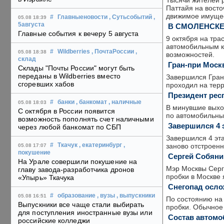
Тысячи жителей р
Паттайя на вост
движимое имуще
#
Главныеновости
, Сутьсобытий
,
05.08 18:39
5августа
В СМОЛЕНСКЕ
Главные события к вечеру 5 августа
9 октября на тр
автомобильным к
#
Wildberries
, ПочтаРоссии
,
05.08 18:38
возможностей.
склад
Гран-при Мос
Склады "Почты России" могут быть
переданы в Wildberries вместо
Завершился Гран
сгоревших хабов
проходил на тер
Президент респ
#
банки
, банкомат
, наличные
05.08 18:03
В минувшие выхо
С октября в России появится
по автомобильны
возможность пополнять счет наличными
Завершился 4 
через любой банкомат по СБП
Завершился 4 эт
заново отстроен
#
Ткачук
, екатеринбург
,
05.08 17:07
покушение
Сергей Собяни
На Урале совершили покушение на
Мэр Москвы Серг
главу завода-разработчика дронов
пробки в Москве
«Упырь» Ткачука
Снегопад осло
#
образование
, вузы
, выпускники
05.08 16:51
По состоянию на 
Выпускники все чаще стали выбирать
пробки. Обычное 
для поступления иностранные вузы или
Состав автомо
российские колледжи