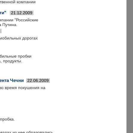
ственной компании
ги"
21.12.2009
мпании "Российские
 Путина.
9
томобильных дорогах
обильные пробки
, продукты.
ента Чечни
22.06.2009
 во время покушения на
 пробка.
ыездах из нее образовались