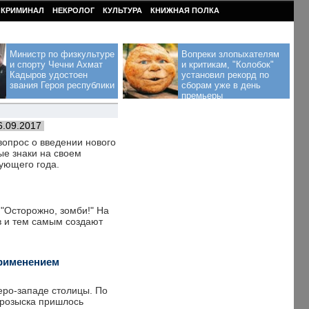
КРИМИНАЛ
НЕКРОЛОГ
КУЛЬТУРА
КНИЖНАЯ ПОЛКА
Министр по физкультуре
Вопреки злопыхателям
и спорту Чечни Ахмат
и критикам, "Колобок"
Кадыров удостоен
установил рекорд по
звания Героя республики
сборам уже в день
премьеры
6.09.2017
вопрос о введении нового
ые знаки на своем
ующего года.
"Осторожно, зомби!" На
в и тем самым создают
применением
еро-западе столицы. По
 розыска пришлось