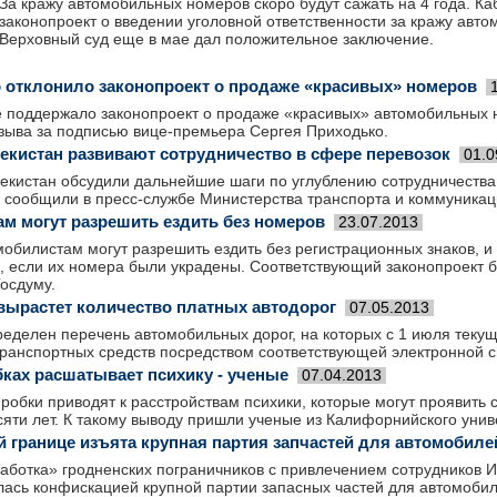
За кражу автомобильных номеров скоро будут сажать на 4 года. К
законопроект о введении уголовной ответственности за кражу авт
Верховный суд еще в мае дал положительное заключение.
 отклонило законопроект о продаже «красивых» номеров
е поддержало законопроект о продаже «красивых» автомобильных н
зыва за подписью вице-премьера Сергея Приходько.
бекистан развивают сотрудничество в сфере перевозок
01.0
бекистан обсудили дальнейшие шаги по углублению сотрудничеств
, сообщили в пресс-службе Министерства транспорта и коммуникац
м могут разрешить ездить без номеров
23.07.2013
обилистам могут разрешить ездить без регистрационных знаков, и
, если их номера были украдены. Соответствующий законопроект 
осдуму.
вырастет количество платных автодорог
07.05.2013
ределен перечень автомобиль­ных дорог, на которых с 1 июля текущ
транспортн­ых средств посредство­м соответств­ующей электронно­й 
бках расшатывает психику - ученые
07.04.2013
обки приводят к расстройствам психики, которые могут проявить 
яти лет. К такому выводу пришли ученые из Калифорнийского унив
й границе изъята крупная партия запчастей для автомобиле
аботка» гродненских пограничников с привлечением сотрудников 
ась конфискацией крупной партии запасных частей для автомобиле