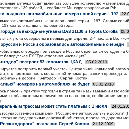
бильные аптечки будет включать большее количество материалов д
составлять 130 рублей, - сообщает Минздравсоцразвития РФ.
ли выдавать автомобильные номера новой серии – 197
22.
выдавать автомобильные номера новой серии – 197. Старых серий -
и 199 хватило на два с половиной года.
ороде за выходные угнаны ВАЗ 21130 и Toyota Corolla
05.
ьных угона совершены в первые дни апреля, 2-4 числа, в Велико
лоруссии и России образовались автомобильные очереди
мобильных очередей при въезде в Россию отмечается сегодня на б
т белорусское ГУ "Транспортная инспекция".
"Автодор" построит 53 километра ЦКАД
05.02.2010
нируется построить первый участок Центральной кольцевой автомо
ти, его протяженность составит 53 километра, заявил председате
мобильные дороги" ("Автодор") Сергей Костин.
латных" номеров на автомобилях не будет
03.02.2010
ось пресечь практику торговли в стране так называемыми автомоб
ми их обладателям преимущество на дорогах, сообщил министр 
у.
еральным трассам может стать платным с 1 июля
24.01.20
а государственной компании "Российские автомобильные дороги" (Г
несколько федеральных дорожный объектов, проезд по дорогам мо
Росавтодороги" возглавил Сергей Костин
21.12.2009