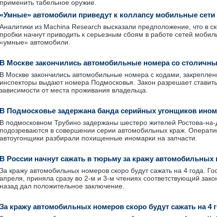
применить табельное оружие.
«Умные» автомобили приведут к коллапсу мобильные сети
Аналитики из Machina Research высказали предположение, что в 
пробки начнут приводить к серьезным сбоям в работе сетей мобил
«умные» автомобили.
В Москве закончились автомобильные номера со столичн
В Москве закончились автомобильные номера с кодами, закреплен
инспекторы выдают номера Подмосковья. Закон разрешает ставить
зависимости от места проживания владельца.
В Подмосковье задержана банда серийных угонщиков ино
В подмосковном Трубино задержаны шестеро жителей Ростова-на-
подозреваются в совершении серии автомобильных краж. Оператив
автоугонщики разбирали похищенные иномарки на запчасти.
В России начнут сажать в тюрьму за кражу автомобильных
За кражу автомобильных номеров скоро будут сажать на 4 года. Гос
апреля, приняла сразу во 2-м и 3-м чтениях соответствующий зако
назад дал положительное заключение.
За кражу автомобильных номеров скоро будут сажать на 4 