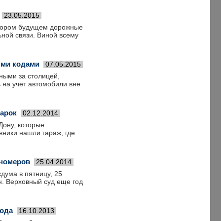
23.05.2015
скором будущем дорожные
ьной связи. Виной всему
ыми кодами
07.05.2015
ными за столицей,
 на учет автомобили вне
марок
02.12.2014
Дону, которые
ники нашли гараж, где
 номеров
25.04.2014
дума в пятницу, 25
н. Верховный суд еще год
года
16.10.2013