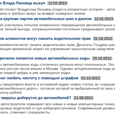
с Влада Лисовца выкуп
12.02.2013
ый стилист Владислав Лисовец угодил в неприятную историю - авт
ины и требуют выкуп за возврат номерных знаков.
та крупная партия автомобильных шин и дисков
11.01.2013
мя участились попытки незаконного перемещение автомобильных ши
ия личной выгоды, злоумышленники постоянно придумывают разл
в алиментов могут лишить водительских прав
31.10.2012
алиментов могут лишить водительских прав. Депутаты Госдумы ра
гающие временный запрет на управление транспортным средством
регионе появятся новые автомобильные коды
29.10.2012
 автомобильные коды столичного региона могут пополниться. Это 
я ростом числа машин в Москве. Однако четырехзначные коды ре
ии первой цифры в уже имеющихся кодах.
чат любить чистоту с помощью штрафов
01.10.2012
ы предложили внести в уголовный кодекс новую статью за «наруше
 автомобильных дорог», согласно которой за выброшенный из окна
ысячу рублей.
 вирусы доберутся до автомобилей?
21.08.2012
к автостроители осваивают все новые и новые компьютерные техно
доровью водителей от рук киберпреступников. Современный уровен
елать, отмечают специалисты.