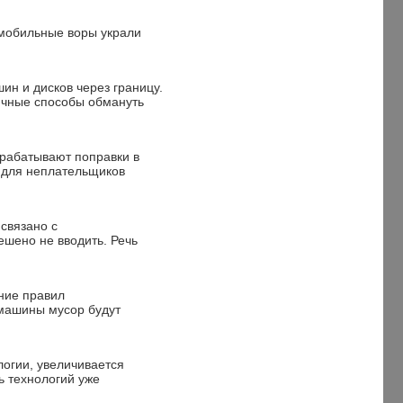
омобильные воры украли
н и дисков через границу.
ичные способы обмануть
зрабатывают поправки в
 для неплательщиков
связано с
шено не вводить. Речь
ние правил
 машины мусор будут
логии, увеличивается
ь технологий уже