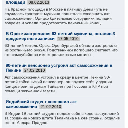
площади
08.02.2013
На Красной площади в Москве в пятницу днем чуть не
случилась трагедия: мужчина попытался совершить акт
самосожжения. Однако бдительные сотрудники полиции
вовремя и успели предотвратить печальный конец.
В Орске застрелился 63-летний мужчина, оставив 3
предсмертные записки
17.05.2010
63-летний житель Орска Оренбургской области застрелился
из охотничьего ружья. Родственники погибшего считают, что
это самоубийство имеет религиозные мотивы.
90-летний пенсионер устроил акт самосожжения в
Пекине
24.02.2010
Акт самосожжения устроил в среду в центре Пекина 90-
летний тайваньский пенсионер, он поджег себя у здания
Канцелярии по делам Тайваня при Госсовете КНР при
помощи зажженной газеты.
Индийский студент совершил акт
самосожжения
21.02.2010
В Индии 19-летний студент поджег себя в ходе выступлений
за создание нового штата Телангана на юге страны, отделив
его от Андхра-Прадеш.