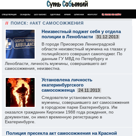
СПЕЦОПЕРАЦИЯ
СКАНДАЛЫ
ШОУ-БИЗНЕС
ЗДОРОВЬЕ
АРМИЯ
ШПИОНАЖ
НЕКРОЛОГ
ПОИСК ПО САЙТУ
//
ПОИСК: #АКТ САМОСОЖЖЕНИЯ
Неизвестный поджег себя у отдела
полиции в Ленобласти
31.12.2013
В городе Приозерске Ленинградской
области неизвестный мужчина на глазах у
полицейского совершил самоподжег. По
данным ГУ МВД по Петербургу и
Ленобласти, личность мужчины, совершившего акт
самосожжения, неизвестна.
Установлена личность
екатеринбургского
самосожженца
24.11.2013
Следователи установили личность
мужчины, совершившего акт самосожжения
в городском парке Екатеринбурга. Им
оказался гражданин Киргизии 1988 года рождения, по
документам, он имел временную регистрацию в
Екатеринбурге.
Полиция пресекла акт самосожжения на Красной