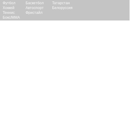
Футбол
Баскетбол
Татарстан
Хоккей
Автоспорт
Белоруссия
Теннис
Фристайл
Бокс/ММА