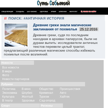
СПЕЦОПЕРАЦИЯ
СКАНДАЛЫ
ШОУ-БИЗНЕС
ЗДОРОВЬЕ
АРМИЯ
ШПИОНАЖ
НЕКРОЛОГ
ПОИСК ПО САЙТУ
//
ПОИСК: #АНТИЧНАЯ ИСТОРИЯ
Древние греки знали магические
заклинания от похмелья
25.12.2016
Древние греки, судя по последним
находкам в архивах папирусов, были не
дураки выпить: исследователи античных
текстов перевели целый трактат,
предлагающий различные магические способы избежать
похмелья после возлияний.
Новости
Все новости
В мире
Фото
Новости партнеров
Рубрики
Политика
В кино
Общество
Происшествия
Экономика
Шоубиз
Криминал
Авто
Культура
Желтый
Туризм
Хайтек
В театр
Здоровье
Сад-огород
Спорт
Регионы