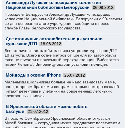
Александр Лукашенко поздравил коллектив
Национальной библиотеки Белоруссии
06.09.2012
Президент Белоруссии Александр Лукашенко поздравил
коллектив Национальной библиотеки Белоруссии с 90-летием
со дня основания этого учреждения, сообщили в пресс-
службе Главы белорусского государства.
Две столичные автолюбительницы устроили
курьезное ДТП
18.08.2012
Две столичные автолюбительницы устроили курьезное ДТП
18 августа. Всего в сотне метров от Кремля их автомобили
едва не въехали в подземный переход станции "Библиотека
имени Ленина". Виновницу аварии установит полиция.
Мойдодыр освоил iPhone
25.07.2012
Маленьким школьникам больше не надо завидовать маме,
папе, старшим братьям и сестрам, которые в метро взахлеб
читают детективы и учебники на современных легоньких
электронных книжках.
В Ярославской области можно побить
баклуши
21.07.2012
В поселке Семибратово Ярославской области открылся
Музей баклуши – сотрудники музея предлагают посетителям
попробовать заняться народными промыслами: наколоть