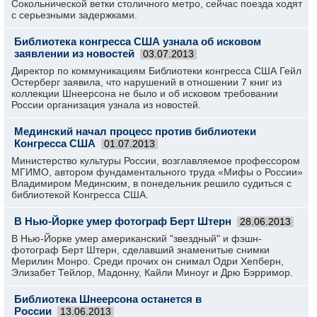
Сокольнической ветки столичного метро, сейчас поезда ходят
с серьезными задержками.
Библиотека конгресса США узнала об исковом
заявлении из новостей
03.07.2013
Директор по коммуникациям Библиотеки конгресса США Гейл
Остерберг заявила, что нарушений в отношении 7 книг из
коллекции Шнеерсона не было и об исковом требовании
России организация узнала из новостей.
Мединский начал процесс против библиотеки
Конгресса США
01.07.2013
Министерство культуры России, возглавляемое профессором
МГИМО, автором фундаментального труда «Мифы о России»
Владимиром Мединским, в понедельник решило судиться с
библиотекой Конгресса США.
В Нью-Йорке умер фотограф Берт Штерн
28.06.2013
В Нью-Йорке умер американский "звездный" и фэшн-
фотограф Берт Штерн, сделавший знаменитые снимки
Мерилин Монро. Среди прочих он снимал Одри Хепберн,
Элизабет Тейлор, Мадонну, Кайли Миноуг и Дрю Бэрримор.
Библиотека Шнеерсона останется в
России
13.06.2013