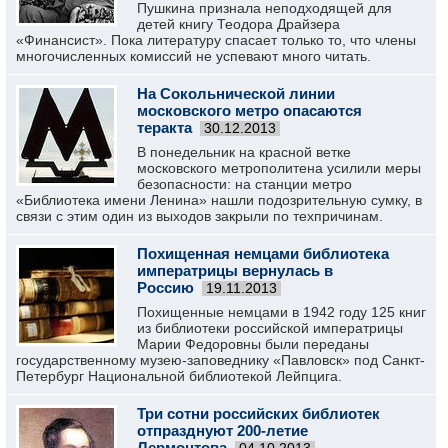
Пушкина признала неподходящей для
детей книгу Теодора Драйзера
«Финансист». Пока литературу спасает только то, что члены
многочисленных комиссий не успевают много читать.
На Сокольнической линии
московского метро опасаются
теракта
30.12.2013
В понедельник на красной ветке
московского метрополитена усилили меры
безопасности: на станции метро
«Библиотека имени Ленина» нашли подозрительную сумку, в
связи с этим один из выходов закрыли по техпричинам.
Похищенная немцами библиотека
императрицы вернулась в
Россию
19.11.2013
Похищенные немцами в 1942 году 125 книг
из библиотеки российской императрицы
Марии Федоровны были переданы
государственному музею-заповеднику «Павловск» под Санкт-
Петербург Национальной библиотекой Лейпцига.
Три сотни российских библиотек
отпразднуют 200-летие
Лермонтова