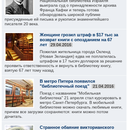
Национальная библиотека Израиля
выиграла суд о принадлежности архива
Франца Кафки и теперь готова
обнародовать широкой публике
присужденные ей письма и рукописи знаменитейшего
писателя 20 века.
Женщине грозил штраф в $17 тыс за
возврат книги с опозданием на 67
лет
29.04.2016
Пожилая жительница города Окленд
(Новая Зеландия) едва не поплатилась
штрафом в 17 тысяч долларов за решение
проявить ответственность и вернуть в библиотеку книгу,
взятую 67 лет тому назад.
В метро Питера появился
"библиотечный поезд"
21.04.2016
Поезд с названием "Мобильная
библиотека" 21 апреля стал курсировать в
метро Санкт-Петербурга. В мобильной
библиотеке можно скачать любимые книги,
причем все загрузки сохраняются: книги можно потом
дочитать.
Странное обаяние викторианского