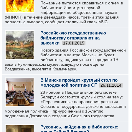
Пожарные пытаются справиться с огнем в
библиотеке Института научной
информации по общественным наукам
(ИНИОН) в течение двенадцати часов, третий этаж здания
полностью выгорел, сообщает столичный главк МЧС.
Российскую государственную
библиотеку отправляют на
выселки
17.01.2015
Нового здания Российской государственной
библиотеки в центре Москвы не будет.
Библиотеку, родившуюся в середине 19
века в Румянцевском музее, живущую пока еще на
Воздвиженке, выселят в Коммунарку.
В Минске пройдет круглый стол по
молодежной политике СГ
26.11.2014
28 ноября в Национальной библиотеке
Беларуси состоится круглый стол на тему:
«Перспективные направления развития
Союзного государства: детско-юношеская и
молодежная политика», приуроченный к 15-летию
подписания Договора о создании Союзного государства.
Рукопись, найденная в библиотеке:
меню Тайной Вечери?