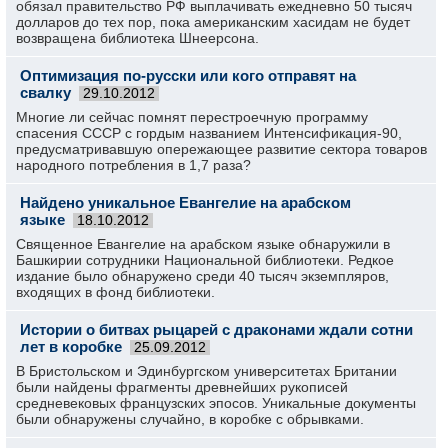
обязал правительство РФ выплачивать ежедневно 50 тысяч
долларов до тех пор, пока американским хасидам не будет
возвращена библиотека Шнеерсона.
Оптимизация по-русски или кого отправят на
свалку
29.10.2012
Многие ли сейчас помнят перестроечную программу
спасения СССР с гордым названием Интенсификация-90,
предусматривавшую опережающее развитие сектора товаров
народного потребления в 1,7 раза?
Найдено уникальное Евангелие на арабском
языке
18.10.2012
Священное Евангелие на арабском языке обнаружили в
Башкирии сотрудники Национальной библиотеки. Редкое
издание было обнаружено среди 40 тысяч экземпляров,
входящих в фонд библиотеки.
Истории о битвах рыцарей с драконами ждали сотни
лет в коробке
25.09.2012
В Бристольском и Эдинбургском университетах Британии
были найдены фрагменты древнейших рукописей
средневековых французских эпосов. Уникальные документы
были обнаружены случайно, в коробке с обрывками.