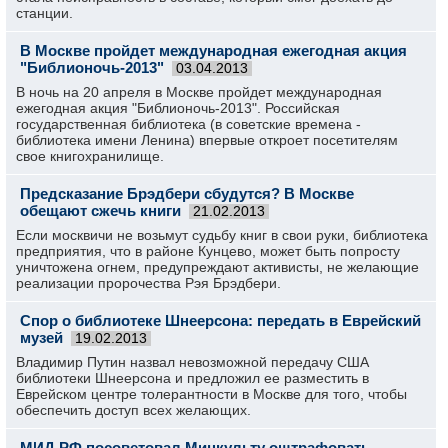
станции.
В Москве пройдет международная ежегодная акция
"Библионочь-2013"
03.04.2013
В ночь на 20 апреля в Москве пройдет международная
ежегодная акция "Библионочь-2013". Российская
государственная библиотека (в советские времена -
библиотека имени Ленина) впервые откроет посетителям
свое книгохранилище.
Предсказание Брэдбери сбудутся? В Москве
обещают сжечь книги
21.02.2013
Если москвичи не возьмут судьбу книг в свои руки, библиотека
предприятия, что в районе Кунцево, может быть попросту
уничтожена огнем, предупреждают активисты, не желающие
реализации пророчества Рэя Брэдбери.
Спор о библиотеке Шнеерсона: передать в Еврейский
музей
19.02.2013
Владимир Путин назвал невозможной передачу США
библиотеки Шнеерсона и предложил ее разместить в
Еврейском центре толерантности в Москве для того, чтобы
обеспечить доступ всех желающих.
МИД РФ посоветовал Минкульту оштрафовать