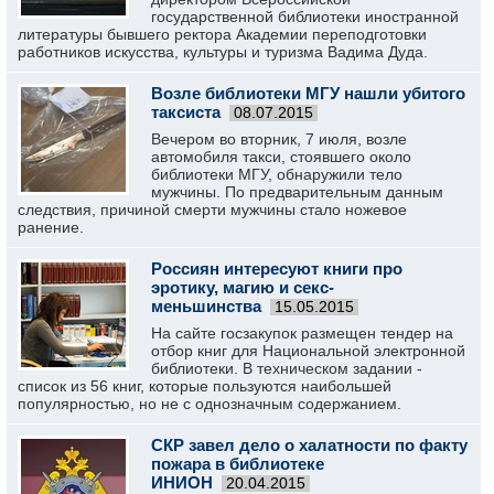
государственной библиотеки иностранной
литературы бывшего ректора Академии переподготовки
работников искусства, культуры и туризма Вадима Дуда.
Возле библиотеки МГУ нашли убитого
таксиста
08.07.2015
Вечером во вторник, 7 июля, возле
автомобиля такси, стоявшего около
библиотеки МГУ, обнаружили тело
мужчины. По предварительным данным
следствия, причиной смерти мужчины стало ножевое
ранение.
Россиян интересуют книги про
эротику, магию и секс-
меньшинства
15.05.2015
На сайте госзакупок размещен тендер на
отбор книг для Национальной электронной
библиотеки. В техническом задании -
список из 56 книг, которые пользуются наибольшей
популярностью, но не с однозначным содержанием.
СКР завел дело о халатности по факту
пожара в библиотеке
ИНИОН
20.04.2015