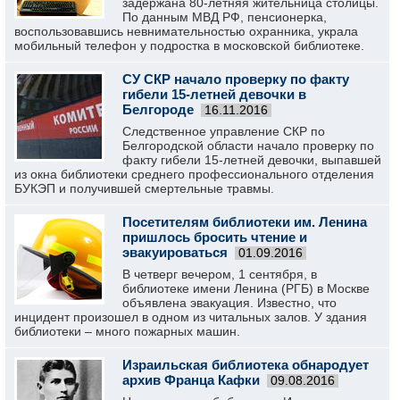
задержана 80-летняя жительница столицы.
По данным МВД РФ, пенсионерка,
воспользовавшись невнимательностью охранника, украла
мобильный телефон у подростка в московской библиотеке.
СУ СКР начало проверку по факту
гибели 15-летней девочки в
Белгороде
16.11.2016
Следственное управление СКР по
Белгородской области начало проверку по
факту гибели 15-летней девочки, выпавшей
из окна библиотеки среднего профессионального отделения
БУКЭП и получившей смертельные травмы.
Посетителям библиотеки им. Ленина
пришлось бросить чтение и
эвакуироваться
01.09.2016
В четверг вечером, 1 сентября, в
библиотеке имени Ленина (РГБ) в Москве
объявлена эвакуация. Известно, что
инцидент произошел в одном из читальных залов. У здания
библиотеки – много пожарных машин.
Израильская библиотека обнародует
архив Франца Кафки
09.08.2016