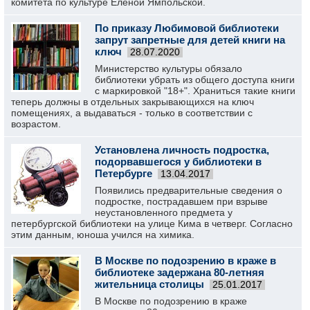
комитета по культуре Еленой Ямпольской.
По приказу Любимовой библиотеки
запрут запретные для детей книги на
ключ
28.07.2020
Министерство культуры обязало
библиотеки убрать из общего доступа книги
с маркировкой "18+". Храниться такие книги
теперь должны в отдельных закрывающихся на ключ
помещениях, а выдаваться - только в соответствии с
возрастом.
Установлена личность подростка,
подорвавшегося у библиотеки в
Петербурге
13.04.2017
Появились предварительные сведения о
подростке, пострадавшем при взрыве
неустановленного предмета у
петербургской библиотеки на улице Кима в четверг. Согласно
этим данным, юноша учился на химика.
В Москве по подозрению в краже в
библиотеке задержана 80-летняя
жительница столицы
25.01.2017
В Москве по подозрению в краже