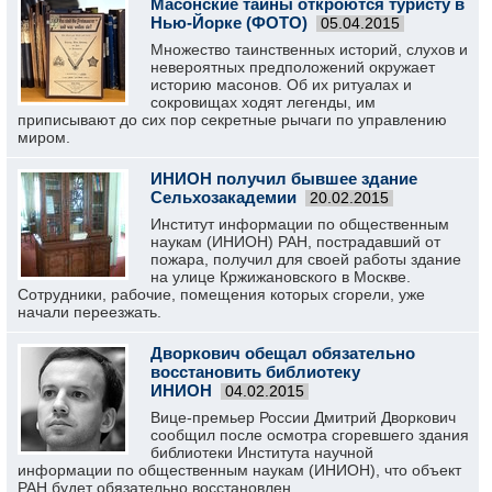
Масонские тайны откроются туристу в
Нью-Йорке (ФОТО)
05.04.2015
Множество таинственных историй, слухов и
невероятных предположений окружает
историю масонов. Об их ритуалах и
сокровищах ходят легенды, им
приписывают до сих пор секретные рычаги по управлению
миром.
ИНИОН получил бывшее здание
Сельхозакадемии
20.02.2015
Институт информации по общественным
наукам (ИНИОН) РАН, пострадавший от
пожара, получил для своей работы здание
на улице Кржижановского в Москве.
Сотрудники, рабочие, помещения которых сгорели, уже
начали переезжать.
Дворкович обещал обязательно
восстановить библиотеку
ИНИОН
04.02.2015
Вице-премьер России Дмитрий Дворкович
сообщил после осмотра сгоревшего здания
библиотеки Института научной
информации по общественным наукам (ИНИОН), что объект
РАН будет обязательно восстановлен.