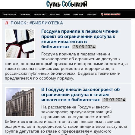
СПЕЦОПЕРАЦИЯ
СКАНДАЛЫ
ШОУ-БИЗНЕС
ЗДОРОВЬЕ
АРМИЯ
ШПИОНАЖ
НЕКРОЛОГ
ПОИСК ПО САЙТУ
//
ПОИСК: #БИБЛИОТЕКА
Госдума приняла в первом чтении
проект об ограничении доступа к
книгам иноагентов в
библиотеках
25.06.2024
Госдума приняла в первом чтении
законопроект об ограничении доступа к
книгам, авторы который признаны иностранными агентами, а
также внесены в список экстремистов и террористов, в
российских публичных библиотеках. Выдавать такие книги
предлагается по особому порядку.
В Госдуму внесли законопроект об
ограничении доступа к книгам
иноагентов в библиотеках
26.03.2024
На рассмотрение Госдумы внесли
законопроект, предусматривающий
ограничение доступа посетителей
библиотек к книгам иноагентов и лиц, внесенных в список
экстремистов и террористов. С такой инициативой выступила
группа депутатов во главе с председателем думского