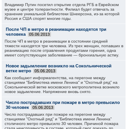
Владимир Путин посетил открытие отдела РГБ в Еврейском
музее и центре толерантности. Филиал будет отвечать за
хранение уникальной библиотеки Шнеерсона, из-за которой
Россия и США спорят многие годы.
После ЧП в метро в реанимации находятся три
человека
05.06.2013
После ЧП в метро в реанимации в состоянии средней
тяжести находятся три человека. Из трех женщин, попавших в
реанимацию после отравления продуктами горения, одна
имеет сопутствующее заболевание — бронхиальную астму.
Новое задымление возникло на Сокольнической
ветке метро
05.06.2013
Как сообщают информагентства, на перегоне между
станциями "Библиотека имени Ленина" и "Охотный ряд" на
Сокольнической ветке московского метрополитена возникло
новое задымление. Напряжение вновь снято.
Число пострадавших при пожаре в метро превысило
30 человек
05.06.2013
Число пострадавших при пожаре на перегоне между
станциями "Охотный ряд" и "Библиотека имени Ленина"
столичного метро превысило 30 человек. Причиной пожара
стала неисправность в составе, который смог доехать до