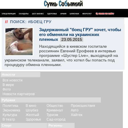
СПЕЦОПЕРАЦИЯ
СКАНДАЛЫ
ШОУ-БИЗНЕС
ЗДОРОВЬЕ
АРМИЯ
ШПИОНАЖ
НЕКРОЛОГ
ПОИСК ПО САЙТУ
//
ПОИСК: #БОЕЦ ГРУ
Задержанный "боец ГРУ" хочет, чтобы
его обменяли на украинских
пленных
23.05.2015
Находящийся в киевском госпитале
россиянин Евгений Ерофеев в интервью
программе «Шустер Live», выходящей на
украинском телеканале, заявил, что хотел бы попасть под
процедуру обмена пленными.
Новости
Все новости
В мире
Фото
Новости партнеров
Рубрики
Политика
В кино
Общество
Происшествия
Экономика
Шоубиз
Криминал
Авто
Культура
Желтый
Туризм
Хайтек
В театр
Здоровье
Сад-огород
Спорт
Регионы