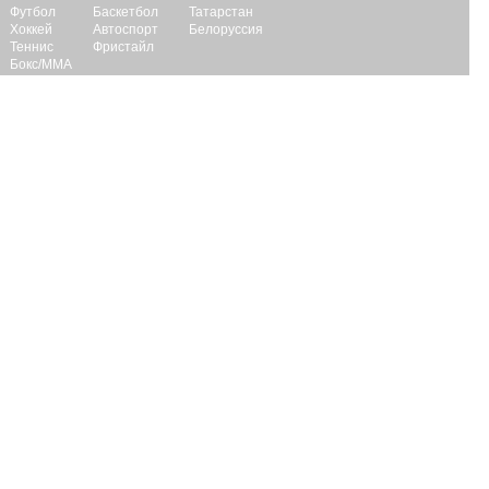
Футбол
Баскетбол
Татарстан
Хоккей
Автоспорт
Белоруссия
Теннис
Фристайл
Бокс/ММА