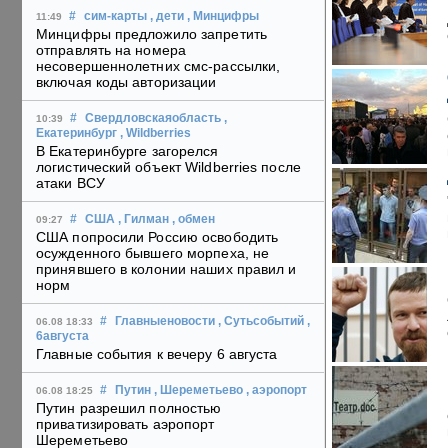
#
сим-карты
, дети
, Минцифры
11:49
Минцифры предложило запретить
отправлять на номера
несовершеннолетних смс-рассылки,
включая коды авторизации
#
Свердловскаяобласть
,
10:39
Екатеринбург
, Wildberries
В Екатеринбурге загорелся
логистический объект Wildberries после
атаки ВСУ
#
США
, Гилман
, обмен
09:27
США попросили Россию освободить
осужденного бывшего морпеха, не
принявшего в колонии наших правил и
норм
#
Главныеновости
, Сутьсобытий
,
06.08 18:33
6августа
Главные события к вечеру 6 августа
#
Путин
, Шереметьево
, аэропорт
06.08 18:25
Путин разрешил полностью
приватизировать аэропорт
Шереметьево