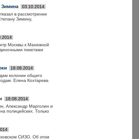
" Зимина
03.10.2014
отказал в рассмотрении
Степану Зимину,
9.2014
ентр Москвы к Манежной
одиночными пикетами
оки
18.08.2014
одам колонии общего
 годам. Елена Кохтарева
и
18.08.2014
ин, Александр Марголин и
на полицейских. Только
2014
сковском СИЗО. Об этом