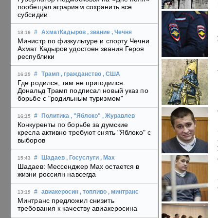
пообещал аграриям сохранить все
субсидии
#
АхматКадыров
, звание
, Чечня
18:16
Министр по физкультуре и спорту Чечни
Ахмат Кадыров удостоен звания Героя
республики
#
Трамп
, гражданство
, США
16:29
Где родился, там не пригодился:
Дональд Трамп подписал новый указ по
борьбе с "родильным туризмом"
#
Политика
, "Яблоко"
, Журавлев
16:15
Конкуренты по борьбе за думские
кресла активно требуют снять "Яблоко" с
выборов
#
Шадаев
, Госуслуги
, Max
15:43
Шадаев: Мессенджер Max остается в
жизни россиян навсегда
#
авиакеросин
, топливо
, минтранс
13:19
Минтранс предложил снизить
требования к качеству авиакеросина