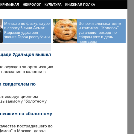
КРИМИНАЛ
НЕКРОЛОГ
КУЛЬТУРА
КНИЖНАЯ ПОЛКА
Министр по физкультуре
Вопреки злопыхателям
и спорту Чечни Ахмат
и критикам, "Колобок"
Кадыров удостоен
установил рекорд по
звания Героя республики
сборам уже в день
премьеры
ощади Удальцов вышел
ыл осужден за организацию
наказание в колонии в
л свидетелем по
антикоррупционном
называемому "болотному
рпевшим по «болотному
ачестве пострадавшего во
имон" в Москве, давал