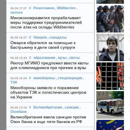
#
Решетников
, Wildberries
,
06.08 17:27
налоги
Минэкономразвития прорабатывает
меры поддержки предпринимателей
после атак на склады Wildberries
#
Омаров
, скандалы
06.08 16:27
Омаров обратился за помощью к
Бастрыкину в деле своей супруги
#
образование
, вузы
, квоты
06.08 15:33
Ректор МГИМО предложил ввести квоты
для олимпиадников при приеме в вузы
#
минобороны
, спецоперация
,
06.08 15:04
ТЭК
Минобороны заявило о поражении
объектов ТЭК и логистических центров
на Украине
#
Великобритания
, санкции
,
06.08 13:18
Озонбанк
Великобритания ввела санкции против
Озон банка и еще пяти банков из РФ