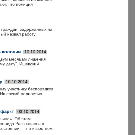
ают, что полиция
ы граждан, задержанных на
ный назвал работу
а колонии
10.10.2014
 двум месяцам лишения
му делу". Ишевский
у
10.10.2014
ему участнику беспорядков
 Ишевский полностью
нфаркт
03.10.2014
шина». Об этом
Леонида Развозжаева в
состоянии — не известно».