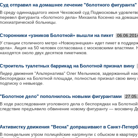
Суд отправил на домашнее лечение "болотного фигуранта"
В среду одиннадцатого июня Чеховский суд Подмосковья удовлетв
перевел фигуранта «болотного дела» Михаила Косенко на домашн
психиатрической больницы.
Сторонники «узников Болотной» вышли на пикет
06.06.201
У станции столичного метро «Новокузнецкая» идет пикет в поддер
дела». Акция на 50 человек согласована с московскими властями.
находятся около двух десятков пикетчиков.
Строитель туалетных баррикад на Болотной признал вину
Лидер движения "Альтернатива" Олег Мельников, задержанный нак
беспорядках на Болотной площади, полностью признал свою вину 
подписку о невыезде.
"Болотное дело" пополнилось новыми фигурантами
27.05
В ходе расследования уголовного дела о беспорядках на Болотной
следствие предъявило обвинение новому фигуранту — москвичу 
Активистку движения "Весна" допрашивают в Санкт-Петерб
В понедельник утром полицейские нагрянули с обыском в квартиру