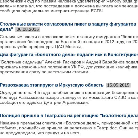
Европейский суд по правам человека удовлетворил жалобу ряда ф
дела» и признал, что пострадавшим положена выплата компенсац
сообщила официальная интернет-страница ЕСПЧ.
Столичные власти согласовали пикет в защиту фигурантов
дела"
06.08.2015
Столичные власти согласовали пикет в защиту фигурантов "болотн
организацию беспорядков на Болотной площади в 2012 году, на 20
пресс-службе префектуры ЦАО Москвы.
Два фигуранта «болотного дела» подали иск в Конституцио
"Болотные сидельцы" Алексей Гаскаров и Андрей Барабанов подал
признать незаконными положения УК РФ, допускающие квалификац
преступления сразу по нескольким статьям.
Развозжаева этапируют в Иркутскую область
15.05.2015
Осужденного на 4,5 года по обвинению в организации беспорядко
Леонида Развозжаева вскоре этапируют из московского СИЗО в кол
сообщил его адвокат Дмитрий Аграновский.
Полиция пришла в Театр.doc на репетицию "Болотного дел
Накануне премьеры спектакля «Болотное дело», приуроченной к т
события, полицейские пришли на репетицию в Театр.doc. Они не т
но предупредили, что придут и на него.