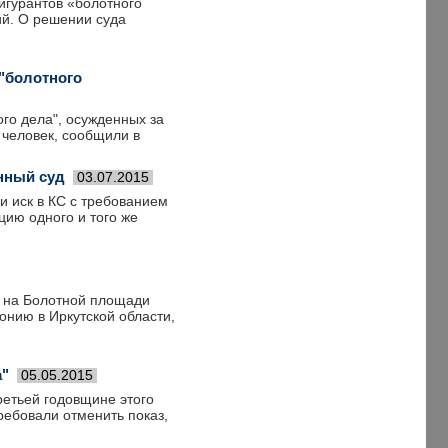
игурантов «болотного
ий. О решении суда
 "болотного
ого дела", осужденных за
 человек, сообщили в
нный суд
03.07.2015
и иск в КС с требованием
ию одного и того же
в на Болотной площади
онию в Иркутской области,
а"
05.05.2015
ретьей годовщине этого
ребовали отменить показ,