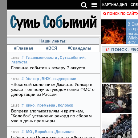
КАРТИНА ДНЯ
СПЕ
ПОИСК ПО САЙТ
В Ека
загор
логис
Wildb
Наши ленты:
ВСУ
#Главная
#ВСЯ
#Скандалы
//
ПОИСК: #Б
#
Главныеновости
, Сутьсобытий
,
18:49
7августа
Главные события к вечеру 7 августа
#
Уолкер
, ВНЖ
, выдворение
18:46
«Веселый молочник» Джастас Уолкер в
ужасе - он получил уведомление ФМС о
депортации из России
#
кино
, премьера
, Колобок
18:35
Вопреки злопыхателям и критикам,
"Колобок" установил рекорд по сборам
уже в день премьеры
#
МО
, Воробьев
, Деньполя
18:29
Губернатор Подмосковья на «Дне поля»