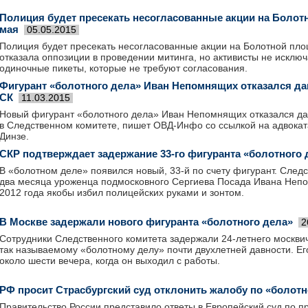
Полиция будет пресекать несогласованные акции на Болот
мая
05.05.2015
Полиция будет пресекать несогласованные акции на Болотной пл
отказала оппозиции в проведении митинга, но активисты не исключ
одиночные пикеты, которые не требуют согласования.
Фигурант «болотного дела» Иван Непомнящих отказался да
СК
11.03.2015
Новый фигурант «болотного дела» Иван Непомнящих отказался да
в Следственном комитете, пишет ОВД-Инфо со ссылкой на адвока
Динзе.
СКР подтверждает задержание 33-го фигуранта «болотного 
В «болотном деле» появился новый, 33-й по счету фигурант. Следс
два месяца уроженца подмосковного Сергиева Посада Ивана Непо
2012 года якобы избил полицейских руками и зонтом.
В Москве задержали нового фигуранта «болотного дела»
2
Сотрудники Следственного комитета задержали 24-летнего москв
так называемому «болотному делу» почти двухлетней давности. Е
около шести вечера, когда он выходил с работы.
РФ просит Страсбургский суд отклонить жалобу по «болот
Правительство России представило ответы в Европейский суд по п