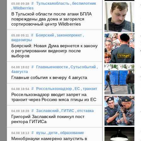
#
Тульскаяобласть
, беспилотник
05.08 09:38
, Wildberries
В Тульской области после атаки БПЛА
повреждены два дома и загорелся
сортировочный центр Wildberries
#
Боярский
, законопроект
,
05.08 09:11
видеоигры
Боярский: Новая Дума вернется к закону
о регулировании видеоигр после
выборов
#
Главныеновости
, Сутьсобытий
,
04.08 19:02
4августа
Главные события к вечеру 4 августа
#
Россельхознадзор
, ЕС
, транзит
04.08 18:54
Россельхознадзор вводит запрет на
транзит через Россию мяса птицы из ЕС
#
Заславский
, ГИТИС
, отставка
04.08 18:28
Григорий Заславский покинул пост
ректора ГИТИСа
#
вузы
, дети
, образование
04.08 18:13
Минобрнауки намерено запустить в