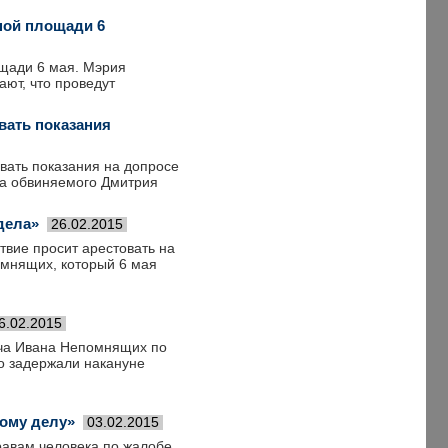
ной площади 6
ощади 6 мая. Мэрия
ают, что проведут
вать показания
вать показания на допросе
та обвиняемого Дмитрия
дела»
26.02.2015
твие просит арестовать на
мнящих, который 6 мая
6.02.2015
ича Ивана Непомнящих по
го задержали накануне
ному делу»
03.02.2015
равам человека по жалобе