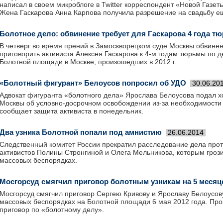
написал в своем микроблоге в Twitter корреспондент «Новой Газе
Жена Гаскарова Анна Карпова получила разрешение на свадьбу е
Болотное дело: обвинение требует для Гаскарова 4 года т
В четверг во время прений в Замоскворецком суде Москвы обвине
приговорить активиста Алексея Гаскарова к 4-м годам тюрьмы по д
Болотной площади в Москве, произошедших в 2012 г.
«Болотный фигурант» Белоусов попросил об УДО
30.06.20
Адвокат фигуранта «болотного дела» Ярослава Белоусова подал хо
Москвы об условно-досрочном освобождении из-за необходимости 
сообщает защита активиста в понедельник.
Два узника Болотной попали под амнистию
26.06.2014
Следственный комитет России прекратил расследование дела про
активистов Полины Стронгиной и Олега Мельникова, которым грози
массовых беспорядках.
Мосгорсуд смягчил приговор болотным узникам на 5 месяц
Мосгорсуд смягчил приговор Сергею Кривову и Ярославу Белоусову
массовых беспорядках на Болотной площади 6 мая 2012 года. Про
приговор по «болотному делу».