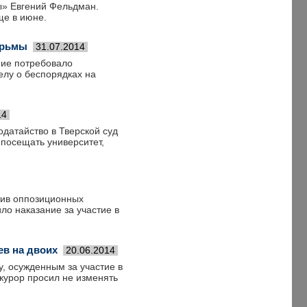
ты» Евгений Фельдман.
ще в июне.
юрьмы
31.07.2014
ние потребовало
елу о беспорядках на
14
датайство в Тверской суд
посещать университет,
тив оппозиционных
ло наказание за участие в
ев на двоих
20.06.2014
, осужденным за участие в
курор просил не изменять