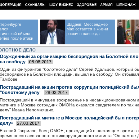
ЦОПЕРАЦИЯ
СКАНДАЛЫ
ШОУ-БИЗНЕС
ЗДОРОВЬЕ
АРМИЯ
ШПИОНАЖ
У
теринбурге
Шадаев: Мессенджер
елся
Max остается в жизни
тический объект
россиян навсегда
erries после атаки
ОЛОТНОЕ ДЕЛО
Осужденный за организацию беспорядков на Болотной пл
на свободу
08.08.2017
Один из фигурантов "болотного дела" Сергей Удальцов, который б
беспорядков на Болотной площади, вышел на свободу. Он отбывал 
Тамбове.
Пострадавший на акции против коррупции полицейский бы
"болотному делу"
28.03.2017
Пострадавший в минувшее воскресенье на несанкционированном 
митинге в Москве сотрудник ОМОНа оказался свидетелем по так 
делу" Ивана Непомнящих.
Пострадавший на митинге в Москве полицейский был поте
делу»
27.03.2017
Евгений Гаврилов, боец ОМОН, проходящий в настоящее время в к
время несогласованного антикоррупционного митинга "Он нам не Д