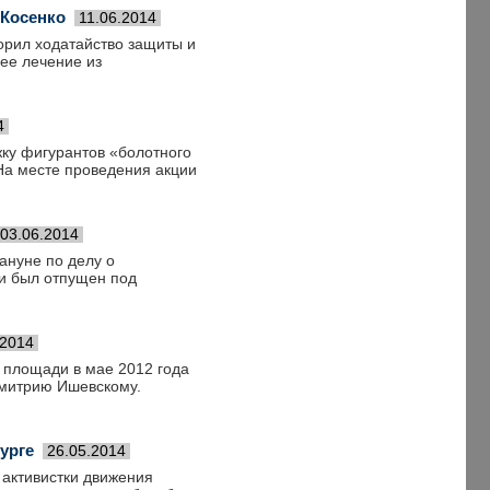
 Косенко
11.06.2014
орил ходатайство защиты и
ее лечение из
4
жку фигурантов «болотного
 На месте проведения акции
03.06.2014
ануне по делу о
и был отпущен под
.2014
 площади в мае 2012 года
Дмитрию Ишевскому.
урге
26.05.2014
 активистки движения