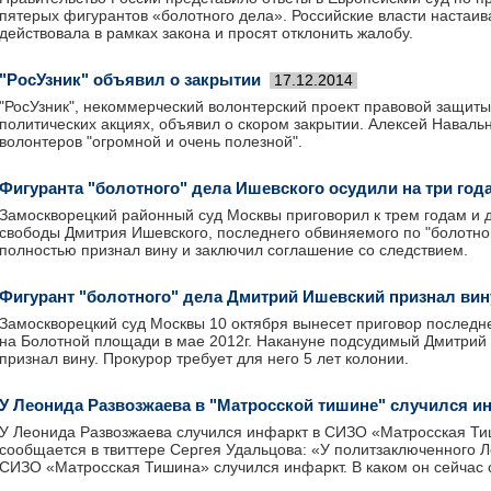
пятерых фигурантов «болотного дела». Российские власти настаив
действовала в рамках закона и просят отклонить жалобу.
"РосУзник" объявил о закрытии
17.12.2014
"РосУзник", некоммерческий волонтерский проект правовой защит
политических акциях, объявил о скором закрытии. Алексей Наваль
волонтеров "огромной и очень полезной".
Фигуранта "болотного" дела Ишевского осудили на три год
Замоскворецкий районный суд Москвы приговорил к трем годам и
свободы Дмитрия Ишевского, последнего обвиняемого по "болотно
полностью признал вину и заключил соглашение со следствием.
Фигурант "болотного" дела Дмитрий Ишевский признал вин
Замоскворецкий суд Москвы 10 октября вынесет приговор последн
на Болотной площади в мае 2012г. Накануне подсудимый Дмитрий
признал вину. Прокурор требует для него 5 лет колонии.
У Леонида Развозжаева в "Матросской тишине" случился и
У Леонида Развозжаева случился инфаркт в СИЗО «Матросская Ти
сообщается в твиттере Сергея Удальцова: «У политзаключенного 
СИЗО «Матросская Тишина» случился инфаркт. В каком он сейчас 