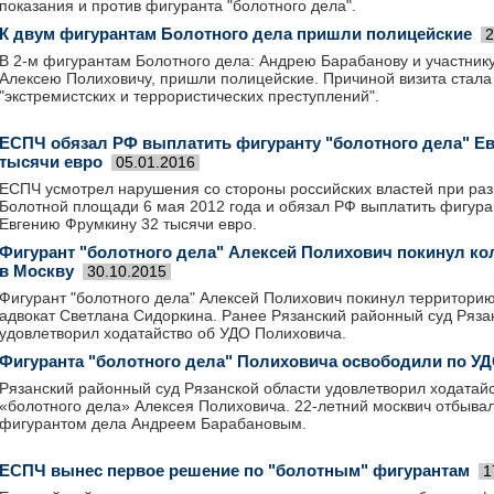
показания и против фигуранта "болотного дела".
К двум фигурантам Болотного дела пришли полицейские
2
В 2-м фигурантам Болотного дела: Андрею Барабанову и участник
Алексею Полиховичу, пришли полицейские. Причиной визита стала
"экстремистских и террористических преступлений".
ЕСПЧ обязал РФ выплатить фигуранту "болотного дела" Е
тысячи евро
05.01.2016
ЕСПЧ усмотрел нарушения со стороны российских властей при раз
Болотной площади 6 мая 2012 года и обязал РФ выплатить фигуран
Евгению Фрумкину 32 тысячи евро.
Фигурант "болотного дела" Алексей Полихович покинул ко
в Москву
30.10.2015
Фигурант "болотного дела" Алексей Полихович покинул территорию
адвокат Светлана Сидоркина. Ранее Рязанский районный суд Ряза
удовлетворил ходатайство об УДО Полиховича.
Фигуранта "болотного дела" Полиховича освободили по У
Рязанский районный суд Рязанской области удовлетворил ходатай
«болотного дела» Алексея Полиховича. 22-летний москвич отбывал
фигурантом дела Андреем Барабановым.
ЕСПЧ вынес первое решение по "болотным" фигурантам
1