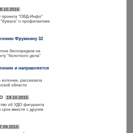
8.10.2016
у проекта "ОВД-Инфо"
 "бумага" о профилактике
вгению Фрумкину 32
гоне беспорядков на
ту "болотного дела"
лонию и направляется
 колонии, рассказала
нской области
ДО
19.10.2015
ство об УДО фигуранта
 срок вместе с другим
7.09.2015