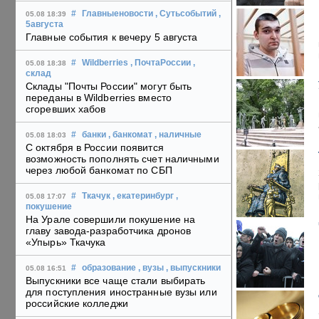
#
Главныеновости
, Сутьсобытий
,
05.08 18:39
5августа
Главные события к вечеру 5 августа
#
Wildberries
, ПочтаРоссии
,
05.08 18:38
склад
Склады "Почты России" могут быть
переданы в Wildberries вместо
сгоревших хабов
#
банки
, банкомат
, наличные
05.08 18:03
С октября в России появится
возможность пополнять счет наличными
через любой банкомат по СБП
#
Ткачук
, екатеринбург
,
05.08 17:07
покушение
На Урале совершили покушение на
главу завода-разработчика дронов
«Упырь» Ткачука
#
образование
, вузы
, выпускники
05.08 16:51
Выпускники все чаще стали выбирать
для поступления иностранные вузы или
российские колледжи