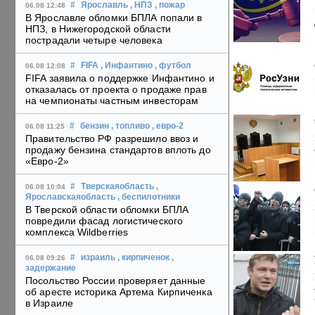
#
Ярославль
, НПЗ
, пожар
06.08 12:48
В Ярославле обломки БПЛА попали в
НПЗ, в Нижегородской области
пострадали четыре человека
#
FIFA
, Инфантино
, футбол
06.08 12:08
FIFA заявила о поддержке Инфантино и
отказалась от проекта о продаже прав
на чемпионаты частным инвесторам
#
бензин
, топливо
, евро-2
06.08 11:25
Правительство РФ разрешило ввоз и
продажу бензина стандартов вплоть до
«Евро-2»
#
Тверскаяобласть
,
06.08 10:04
Ярославскаяобласть
, беспилотники
В Тверской области обломки БПЛА
повредили фасад логистического
комплекса Wildberries
#
израиль
, кирпиченок
,
06.08 09:26
задержание
Посольство России проверяет данные
об аресте историка Артема Кирпиченка
в Израиле