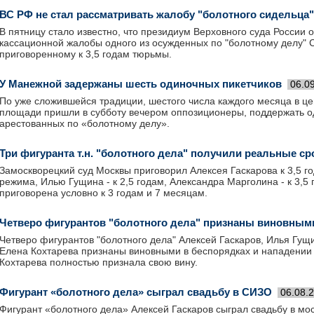
ВС РФ не стал рассматривать жалобу "болотного сидельца
В пятницу стало известно, что президиум Верховного суда России 
кассационной жалобы одного из осужденных по "болотному делу" 
приговоренному к 3,5 годам тюрьмы.
У Манежной задержаны шесть одиночных пикетчиков
06.0
По уже сложившейся традиции, шестого числа каждого месяца в ц
площади пришли в субботу вечером оппозиционеры, поддержать 
арестованных по «болотному делу».
Три фигуранта т.н. "болотного дела" получили реальные ср
Замоскворецкий суд Москвы приговорил Алексея Гаскарова к 3,5 г
режима, Илью Гущина - к 2,5 годам, Александра Марголина - к 3,5
приговорена условно к 3 годам и 7 месяцам.
Четверо фигурантов "болотного дела" признаны виновным
Четверо фигурантов "болотного дела" Алексей Гаскаров, Илья Гущ
Елена Кохтарева признаны виновными в беспорядках и нападении 
Кохтарева полностью признала свою вину.
Фигурант «болотного дела» сыграл свадьбу в СИЗО
06.08.
Фигурант «болотного дела» Алексей Гаскаров сыграл свадьбу в мо