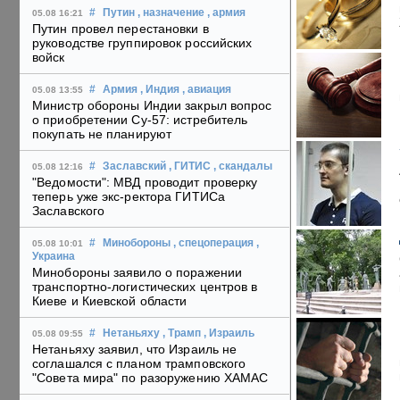
#
Путин
, назначение
, армия
05.08 16:21
Путин провел перестановки в
руководстве группировок российских
войск
#
Армия
, Индия
, авиация
05.08 13:55
Министр обороны Индии закрыл вопрос
о приобретении Су-57: истребитель
покупать не планируют
#
Заславский
, ГИТИС
, скандалы
05.08 12:16
"Ведомости": МВД проводит проверку
теперь уже экс-ректора ГИТИСа
Заславского
#
Минобороны
, спецоперация
,
05.08 10:01
Украина
Минобороны заявило о поражении
транспортно-логистических центров в
Киеве и Киевской области
#
Нетаньяху
, Трамп
, Израиль
05.08 09:55
Нетаньяху заявил, что Израиль не
соглашался с планом трамповского
"Совета мира" по разоружению ХАМАС