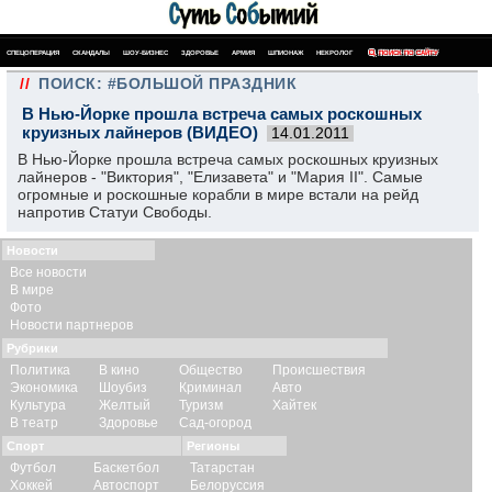
СПЕЦОПЕРАЦИЯ
СКАНДАЛЫ
ШОУ-БИЗНЕС
ЗДОРОВЬЕ
АРМИЯ
ШПИОНАЖ
НЕКРОЛОГ
ПОИСК ПО САЙТУ
//
ПОИСК: #БОЛЬШОЙ ПРАЗДНИК
В Нью-Йорке прошла встреча самых роскошных
круизных лайнеров (ВИДЕО)
14.01.2011
В Нью-Йорке прошла встреча самых роскошных круизных
лайнеров - "Виктория", "Елизавета" и "Мария II". Самые
огромные и роскошные корабли в мире встали на рейд
напротив Статуи Свободы.
Новости
Все новости
В мире
Фото
Новости партнеров
Рубрики
Политика
В кино
Общество
Происшествия
Экономика
Шоубиз
Криминал
Авто
Культура
Желтый
Туризм
Хайтек
В театр
Здоровье
Сад-огород
Спорт
Регионы
Футбол
Баскетбол
Татарстан
Хоккей
Автоспорт
Белоруссия