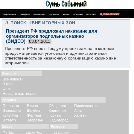
СПЕЦОПЕРАЦИЯ
СКАНДАЛЫ
ШОУ-БИЗНЕС
ЗДОРОВЬЕ
АРМИЯ
ШПИОНАЖ
НЕКРОЛОГ
ПОИСК ПО САЙТУ
//
ПОИСК: #ВНЕ ИГОРНЫХ ЗОН
Президент РФ предложил наказание для
организаторов подпольных казино
(ВИДЕО)
03.04.2011
Президент РФ внес в Госдуму проект закона, в котором
предусматривается уголовная и административная
ответственность за незаконную организацию казино вне
игорных зон.
Новости
Все новости
В мире
Фото
Новости партнеров
Рубрики
Политика
В кино
Общество
Происшествия
Экономика
Шоубиз
Криминал
Авто
Культура
Желтый
Туризм
Хайтек
В театр
Здоровье
Сад-огород
Спорт
Регионы
Футбол
Баскетбол
Татарстан