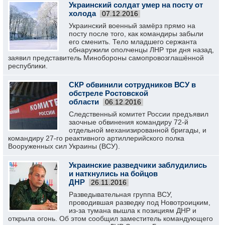
Украинский солдат умер на посту от
холода
07.12.2016
Украинский военный замёрз прямо на
посту после того, как командиры забыли
его сменить. Тело младшего сержанта
обнаружили ополченцы ЛНР три дня назад,
заявил представитель Минобороны самопровозглашённой
республики.
СКР обвинили сотрудников ВСУ в
обстреле Ростовской
области
06.12.2016
Следственный комитет России предъявил
заочные обвинения командиру 72-й
отдельной механизированной бригады, и
командиру 27-го реактивного артиллерийского полка
Вооруженных сил Украины (ВСУ).
Украинские разведчики заблудились
и наткнулись на бойцов
ДНР
26.11.2016
Разведывательная группа ВСУ,
проводившая разведку под Новотроицким,
из-за тумана вышла к позициям ДНР и
открыла огонь. Об этом сообщил заместитель командующего