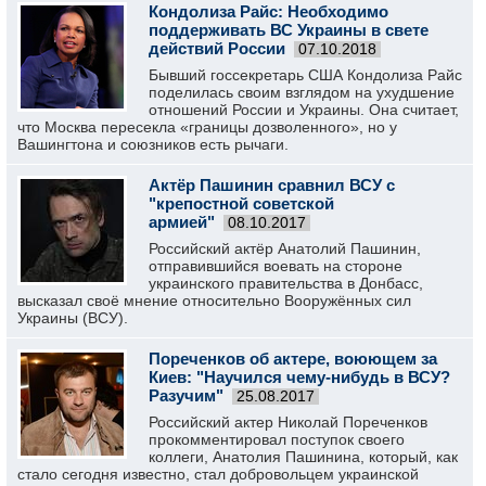
Кондолиза Райс: Необходимо
поддерживать ВС Украины в свете
действий России
07.10.2018
Бывший госсекретарь США Кондолиза Райс
поделилась своим взглядом на ухудшение
отношений России и Украины. Она считает,
что Москва пересекла «границы дозволенного», но у
Вашингтона и союзников есть рычаги.
Актёр Пашинин сравнил ВСУ с
"крепостной советской
армией"
08.10.2017
Российский актёр Анатолий Пашинин,
отправившийся воевать на стороне
украинского правительства в Донбасс,
высказал своё мнение относительно Вооружённых сил
Украины (ВСУ).
Пореченков об актере, воюющем за
Киев: "Научился чему-нибудь в ВСУ?
Разучим"
25.08.2017
Российский актер Николай Пореченков
прокомментировал поступок своего
коллеги, Анатолия Пашинина, который, как
стало сегодня известно, стал добровольцем украинской