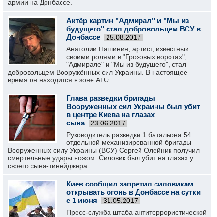
армии на Донбассе.
Актёр картин "Адмирал" и "Мы из
будущего" стал добровольцем ВСУ в
Донбассе
25.08.2017
Анатолий Пашинин, артист, известный
своими ролями в "Грозовых воротах",
"Адмирале" и "Мы из будущего", стал
добровольцем Вооружённых сил Украины. В настоящее
время он находится в зоне АТО.
Глава разведки бригады
Вооруженных сил Украины был убит
в центре Киева на глазах
сына
23.06.2017
Руководитель разведки 1 батальона 54
отдельной механизированной бригады
Вооруженных силу Украины (ВСУ) Сергей Олейник получил
смертельные удары ножом. Силовик был убит на глазах у
своего сына-тинейджера.
Киев сообщил запретил силовикам
открывать огонь в Донбассе на сутки
с 1 июня
31.05.2017
Пресс-служба штаба антитеррористической