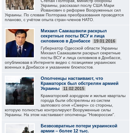
Степан Полторак, министр обороны
Украины, рассказал послу США Мари
Йованович о реформе Вооруженных сил
Украины. По словам Полторака преобразования проводятся
планово, с учётом опыта стран-членов НАТО.
Михаил Саакашвили раскрыл
секретные посты ВСУ и лица
силовиков в Донбассе
19.01.2016
Губернатор Одесской области Украины
Михаил Саакашвили раскрыл секретные
посты ВСУ и лица силовиков в Донбассе,
опубликовав в Интернете видео с позициями украинских
военных в Донбассе и указанием блокпостов.
Ополченцы настаивают, что
Краматорск был обстрелян армией
Украины
11.02.2015
Краматорский аэродром и жилые кварталы
города были обстреляны из систем
залпового огня «Смерч» со стороны,
которую полностью контролируют Вооруженные силы
Украины. На этом настаивают ополченцы "Новороссии".
Безвозвратные потери украинской
армии – более 12 тыс.