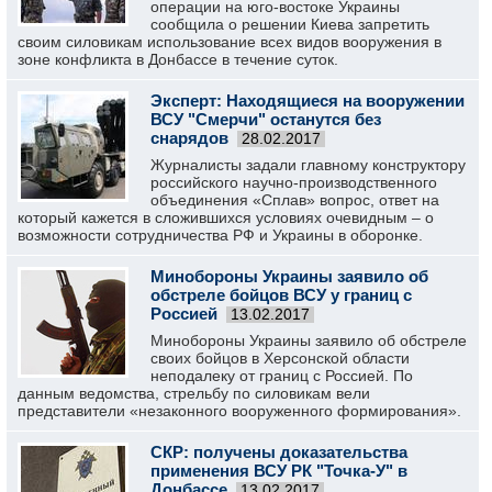
операции на юго-востоке Украины
сообщила о решении Киева запретить
своим силовикам использование всех видов вооружения в
зоне конфликта в Донбассе в течение суток.
Эксперт: Находящиеся на вооружении
ВСУ "Смерчи" останутся без
снарядов
28.02.2017
Журналисты задали главному конструктору
российского научно-производственного
объединения «Сплав» вопрос, ответ на
который кажется в сложившихся условиях очевидным – о
возможности сотрудничества РФ и Украины в оборонке.
Минобороны Украины заявило об
обстреле бойцов ВСУ у границ с
Россией
13.02.2017
Минобороны Украины заявило об обстреле
своих бойцов в Херсонской области
неподалеку от границ с Россией. По
данным ведомства, стрельбу по силовикам вели
представители «незаконного вооруженного формирования».
СКР: получены доказательства
применения ВСУ РК "Точка-У" в
Донбассе
13.02.2017