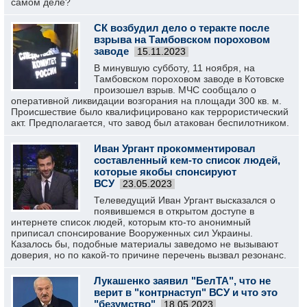
самом деле?
СК возбудил дело о теракте после
взрыва на Тамбовском пороховом
заводе
15.11.2023
В минувшую субботу, 11 ноября, на
Тамбовском пороховом заводе в Котовске
произошел взрыв. МЧС сообщало о
оперативной ликвидации возгорания на площади 300 кв. м.
Происшествие было квалифицировано как террористический
акт. Предполагается, что завод был атакован беспилотником.
Иван Ургант прокомментировал
составленный кем-то список людей,
которые якобы спонсируют
ВСУ
23.05.2023
Телеведущий Иван Ургант высказался о
появившемся в открытом доступе в
интернете список людей, которым кто-то анонимный
приписал спонсирование Вооруженных сил Украины.
Казалось бы, подобные материалы заведомо не вызывают
доверия, но по какой-то причине перечень вызвал резонанс.
Лукашенко заявил "БелТА", что не
верит в "контрнаступ" ВСУ и что это
"безумство"
18.05.2023