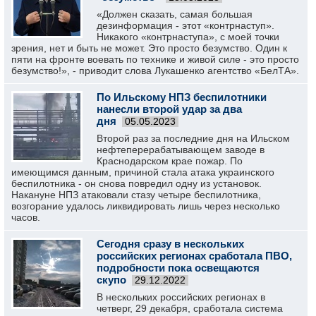
«Должен сказать, самая большая
дезинформация - этот «контрнаступ».
Никакого «контрнаступа», с моей точки
зрения, нет и быть не может. Это просто безумство. Один к
пяти на фронте воевать по технике и живой силе - это просто
безумство!», - приводит слова Лукашенко агентство «БелТА».
По Ильскому НПЗ беспилотники
нанесли второй удар за два
дня
05.05.2023
Второй раз за последние дня на Ильском
нефтеперерабатывающем заводе в
Краснодарском крае пожар. По
имеющимся данным, причиной стала атака украинского
беспилотника - он снова повредил одну из установок.
Накануне НПЗ атаковали стазу четыре беспилотника,
возгорание удалось ликвидировать лишь через несколько
часов.
Сегодня сразу в нескольких
российских регионах сработала ПВО,
подробности пока освещаются
скупо
29.12.2022
В нескольких российских регионах в
четверг, 29 декабря, сработала система