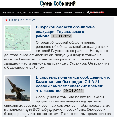
СПЕЦОПЕРАЦИЯ
СКАНДАЛЫ
ШОУ-БИЗНЕС
ЗДОРОВЬЕ
АРМИЯ
ШПИОНАЖ
НЕКРОЛОГ
ПОИСК ПО САЙТУ
//
ПОИСК: #ВСУ
В Курской области объявлена
эвакуация Глушковского
района
15.08.2024
Оперштаб Курской области принял
решение об обязательной эвакуации всех
жителей Глушковского района. Незадолго
до этого было объявлено об эвакуации людей только из
поселка Глушково. Глушковский район расположен в юго-
западной части региона на границе с Украиной. Он граничит
с Суджанским районом.
В соцсетях появились сообщения, что
Казахстан якобы продал США 81
боевой самолет советских времен:
что известно
29.04.2024
Сообщения о том, что Казахстан якобы
продал богатому американцу десятки
списанных советских военных самолетов, чтобы передать их
на запчасти для ВСУ взбудоражили российских блогеров и
быстро разошлись по соцсетям. Так что же там произошло на