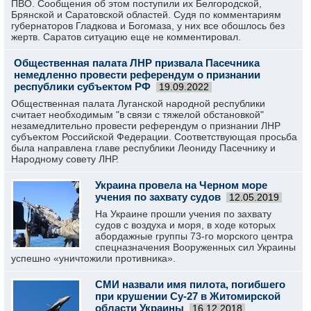
ПВО. Сообщения об этом поступили их Белгородской,
Брянской и Саратовской областей. Судя по комментариям
губернаторов Гладкова и Богомаза, у них все обошлось без
жертв. Саратов ситуацию еще не комментировал.
Общественная палата ЛНР призвала Пасечника
немедленно провести референдум о признании
республики субъектом РФ
19.09.2022
Общественная палата Луганской народной республики
считает необходимым "в связи с тяжелой обстановкой"
незамедлительно провести референдум о признании ЛНР
субъектом Российской Федерации. Соответствующая просьба
была направлена главе республики Леониду Пасечнику и
Народному совету ЛНР.
Украина провела на Черном море
учения по захвату судов
12.05.2019
На Украине прошли учения по захвату
судов с воздуха и моря, в ходе которых
абордажные группы 73-го морского центра
спецназначения Вооруженных сил Украины
успешно «уничтожили противника».
СМИ назвали имя пилота, погибшего
при крушении Су-27 в Житомирской
области Украины
16.12.2018