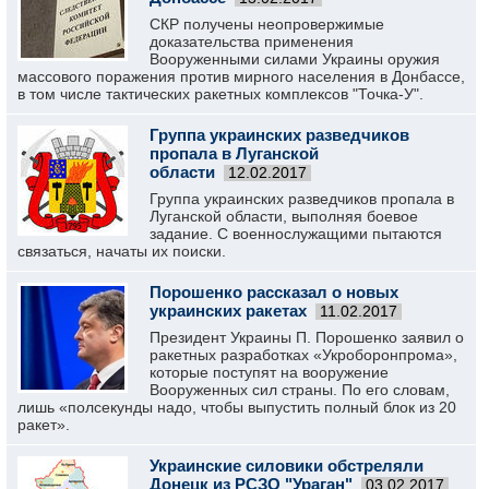
СКР получены неопровержимые
доказательства применения
Вооруженными силами Украины оружия
массового поражения против мирного населения в Донбассе,
в том числе тактических ракетных комплексов "Точка-У".
Группа украинских разведчиков
пропала в Луганской
области
12.02.2017
Группа украинских разведчиков пропала в
Луганской области, выполняя боевое
задание. С военнослужащими пытаются
связаться, начаты их поиски.
Порошенко рассказал о новых
украинских ракетах
11.02.2017
Президент Украины П. Порошенко заявил о
ракетных разработках «Укроборонпрома»,
которые поступят на вооружение
Вооруженных сил страны. По его словам,
лишь «полсекунды надо, чтобы выпустить полный блок из 20
ракет».
Украинские силовики обстреляли
Донецк из РСЗО "Ураган"
03.02.2017