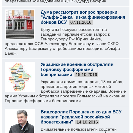
оперативным командованием ДНР Эдуард Басурин.
Дума рассмотрит вопрос проверки
"Альфа-Банка" из-за финансирования
бойцов ВСУ
07.11.2016
Депутаты Госдумы рассмотрят на
заседании парламентский запрос к
Генпрокурору РФ Юрию Чайке,
председателю ФСБ Александру Бортникову и главе СКРФ
Александру Бастрыкину с требованием проверить «Альфа-
Банк».
Украинские военные обстреляли
Горловку фосфорными
боеприпасами
19.10.2016
Украинская армия во вторник, 18 октября,
применила против мирных жителей
Донбасса запрещенные снаряды. Военные
армии Украины обстреляли поселок Гольмовский на окраине
Горловки фосфорными боеприпасами.
Видеоролик Порошенко ко дню ВСУ
назвали "рекламой российской
бронетехники"
14.10.2016
Внимательные пользователи соцсетей