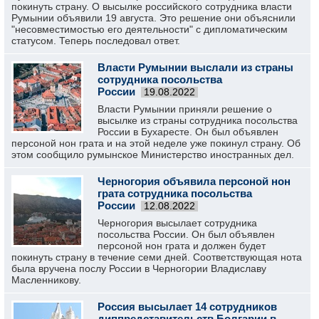
покинуть страну. О высылке российского сотрудника власти
Румынии объявили 19 августа. Это решение они объяснили
"несовместимостью его деятельности" с дипломатическим
статусом. Теперь последовал ответ.
Власти Румынии выслали из страны
сотрудника посольства
России
19.08.2022
Власти Румынии приняли решение о
высылке из страны сотрудника посольства
России в Бухаресте. Он был объявлен
персоной нон грата и на этой неделе уже покинул страну. Об
этом сообщило румынское Министерство иностранных дел.
Черногория объявила персоной нон
грата сотрудника посольства
России
12.08.2022
Черногория высылает сотрудника
посольства России. Он был объявлен
персоной нон грата и должен будет
покинуть страну в течение семи дней. Соответствующая нота
была вручена послу России в Черногории Владиславу
Масленникову.
Россия высылает 14 сотрудников
диппредставительств Болгарии в