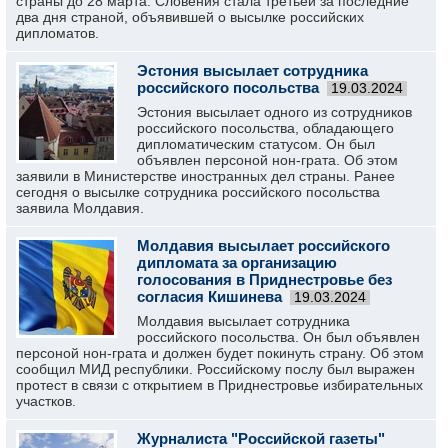
страны до 28 марта. Словения стала третьей за последние
два дня страной, объявившей о высылке российских
дипломатов.
Эстония высылает сотрудника
российского посольства
19.03.2024
Эстония высылает одного из сотрудников
российского посольства, обладающего
дипломатическим статусом. Он был
объявлен персоной нон-грата. Об этом
заявили в Министерстве иностранных дел страны. Ранее
сегодня о высылке сотрудника российского посольства
заявила Молдавия.
Молдавия высылает российского
дипломата за организацию
голосования в Приднестровье без
согласия Кишинева
19.03.2024
Молдавия высылает сотрудника
российского посольства. Он был объявлен
персоной нон-грата и должен будет покинуть страну. Об этом
сообщил МИД республики. Российскому послу был выражен
протест в связи с открытием в Приднестровье избирательных
участков.
Журналиста "Российской газеты"