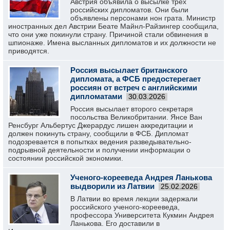
Австрия объявила о высылке трех
российских дипломатов. Они были
объявлены персонами нон грата. Министр
иностранных дел Австрии Беате Майнл-Райзингер сообщила,
что они уже покинули страну. Причиной стали обвинения в
шпионаже. Имена высланных дипломатов и их должности не
приводятся.
Россия высылает британского
дипломата, а ФСБ предостерегает
россиян от встреч с английскими
дипломатами
30.03.2026
Россия высылает второго секретаря
посольства Великобритании. Янсе Ван
Ренсбург Альбертус Джерардус лишен аккредитации и
должен покинуть страну, сообщили в ФСБ. Дипломат
подозревается в попытках ведения разведывательно-
подрывной деятельности и получении информации о
состоянии российской экономики.
Ученого-корееведа Андрея Ланькова
выдворили из Латвии
25.02.2026
В Латвии во время лекции задержали
российского ученого-корееведа,
профессора Университета Кукмин Андрея
Ланькова. Его доставили в