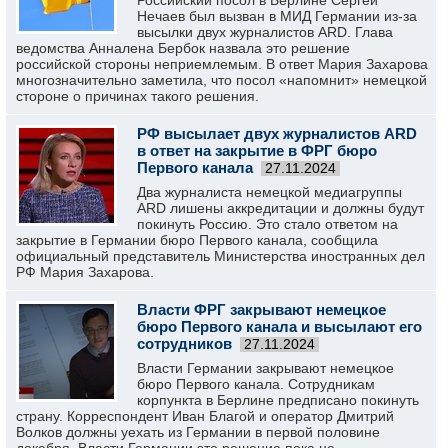
Российский посол в Берлине Сергей
Нечаев был вызван в МИД Германии из-за
высылки двух журналистов ARD. Глава
ведомства Анналена Бербок назвала это решение
российской стороны неприемлемым. В ответ Мария Захарова
многозначительно заметила, что посол «напомнит» немецкой
стороне о причинах такого решения.
РФ высылает двух журналистов ARD
в ответ на закрытие в ФРГ бюро
Первого канала
27.11.2024
Два журналиста немецкой медиагруппы
ARD лишены аккредитации и должны будут
покинуть Россию. Это стало ответом на
закрытие в Германии бюро Первого канала, сообщила
официальный представитель Министерства иностранных дел
РФ Мария Захарова.
Власти ФРГ закрывают немецкое
бюро Первого канала и высылают его
сотрудников
27.11.2024
Власти Германии закрывают немецкое
бюро Первого канала. Сотрудникам
корпункта в Берлине предписано покинуть
страну. Корреспондент Иван Благой и оператор Дмитрий
Волков должны уехать из Германии в первой половине