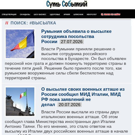
СПЕЦОПЕРАЦИЯ
СКАНДАЛЫ
ШОУ-БИЗНЕС
ЗДОРОВЬЕ
АРМИЯ
ШПИОНАЖ
НЕКРОЛОГ
ПОИСК ПО САЙТУ
//
ПОИСК: #ВЫСЫЛКА
Румыния объявила о высылке
сотрудника посольства
России
27.07.2026
Власти Румынии приняли решение о
высылке сотрудника российского
посольства в Бухаресте. Он был объявлен
персоной нон грата и должен покинуть территорию страны в
течение пяти дней. Решение было принято после того, как
румынские вооруженные силы сбили беспилотник над
территорией страны.
О высылке своих военных атташе из
России сообщил МИД Италии, МИД
РФ пока заявлений не
делал
20.07.2026
Власти России выслали из страны двух
итальянских военных атташе. Об этом
сообщил глава Министерства иностранных дел Италии
Антонио Таяни. По его мнению, это стало ответом на
высылку из Италии двух российских военных атташе в начале