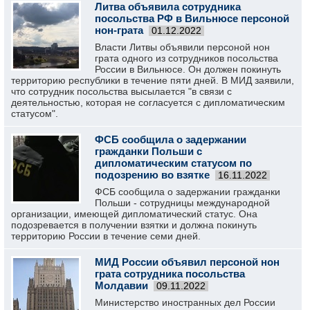
Литва объявила сотрудника
посольства РФ в Вильнюсе персоной
нон-грата
01.12.2022
Власти Литвы объявили персоной нон
грата одного из сотрудников посольства
России в Вильнюсе. Он должен покинуть
территорию республики в течение пяти дней. В МИД заявили,
что сотрудник посольства высылается "в связи с
деятельностью, которая не согласуется с дипломатическим
статусом".
ФСБ сообщила о задержании
гражданки Польши с
дипломатическим статусом по
подозрению во взятке
16.11.2022
ФСБ сообщила о задержании гражданки
Польши - сотрудницы международной
организации, имеющей дипломатический статус. Она
подозревается в получении взятки и должна покинуть
территорию России в течение семи дней.
МИД России объявил персоной нон
грата сотрудника посольства
Молдавии
09.11.2022
Министерство иностранных дел России