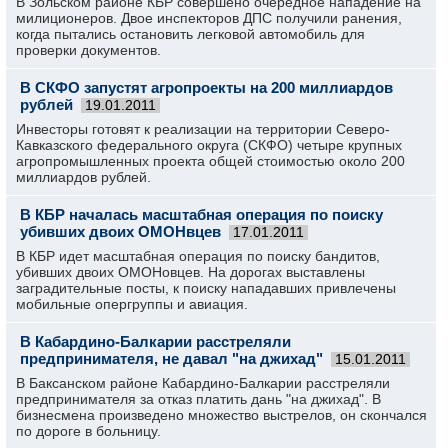
В Зольском районе КБР совершено очередное нападение на
милиционеров. Двое инспекторов ДПС получили ранения,
когда пытались остановить легковой автомобиль для
проверки документов.
В СКФО запустят агропроекты на 200 миллиардов
рублей
19.01.2011
Инвесторы готовят к реализации на территории Северо-
Кавказского федерального округа (СКФО) четыре крупных
агропромышленных проекта общей стоимостью около 200
миллиардов рублей.
В КБР началась масштабная операция по поиску
убивших двоих ОМОНвцев
17.01.2011
В КБР идет масштабная операция по поиску бандитов,
убивших двоих ОМОНовцев. На дорогах выставлены
заградительные посты, к поиску нападавших привлечены
мобильные опергруппы и авиация.
В Кабардино-Балкарии расстреляли
предпринимателя, не давал "на джихад"
15.01.2011
В Баксанском районе Кабардино-Балкарии расстреляли
предпринимателя за отказ платить дань "на джихад". В
бизнесмена произведено множество выстрелов, он скончался
по дороге в больницу.