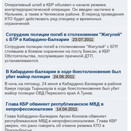
Оперативный штаб в КБР объявил о начале режима
контртеррористической операции. Он введен частично в
Нальчике, а также в Чегемском районе. В период проведения
КТО будет действовать ряд спецмер и временных
ограничений.
Сотрудник полиции погиб в столкновении "Жигулей"
с БТР в Кабардино-Балкарии
23.07.2011
Сотрудник полиции погиб в столкновении "Жигулей" с БТР,
стоявшим в боевом охранении на посту Баксан, в КБР.
Обстоятельства, послужившие причиной ДТП,
устанавливаются.
В Кабардино-Балкарии в ходе боестолкновения был
убит майор полиции
24.06.2011
В ночь на пятницу, 24 июня в Кабардино-Балкарии в районе
Камук города Тырныауза в ходе боестолкновения был убит
майор полиции ОВД Пермского края А.Тунев.
Глава КБР обвиняет республиканское МВД в
непрофессионализме
14.04.2011
Глава Кабардино-Балкарии Арсен Коноков обвиняет
республиканское МВД в непрофессионализме. Глава КБР
уверен, что рано говорить об отмене режима КТО в
Приэльбрусье.