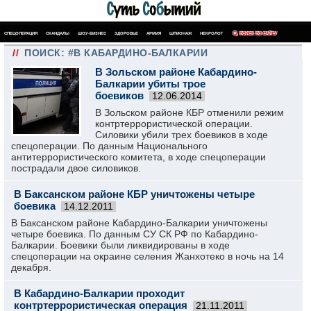
СПЕЦОПЕРАЦИЯ
СКАНДАЛЫ
ШОУ-БИЗНЕС
ЗДОРОВЬЕ
АРМИЯ
ШПИОНАЖ
НЕКРОЛОГ
ПОИСК ПО САЙТУ
//
ПОИСК: #В КАБАРДИНО-БАЛКАРИИ
В Зольском районе Кабардино-
Балкарии убиты трое
боевиков
12.06.2014
В Зольском районе КБР отменили режим
контртеррористической операции.
Силовики убили трех боевиков в ходе
спецоперации. По данным Национального
антитеррористического комитета, в ходе спецоперации
пострадали двое силовиков.
В Баксанском районе КБР уничтожены четыре
боевика
14.12.2011
В Баксанском районе Кабардино-Балкарии уничтожены
четыре боевика. По данным СУ СК РФ по Кабардино-
Балкарии. Боевики были ликвидированы в ходе
спецоперации на окраине селения Жанхотеко в ночь на 14
декабря.
В Кабардино-Балкарии проходит
контртеррористическая операция
21.11.2011