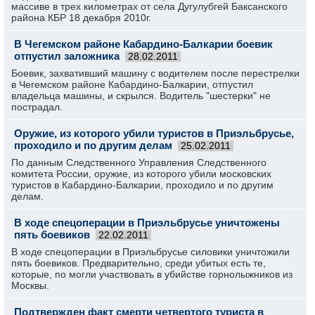
массиве в трех километрах от села Дугулубгей Баксанского
района КБР 18 декабря 2010г.
В Чегемском районе Кабардино-Балкарии боевик
отпустил заложника
28.02.2011
Боевик, захвативший машину с водителем после перестрелки
в Чегемском районе Кабардино-Балкарии, отпустил
владельца машины, и скрылся. Водитель "шестерки" не
пострадал.
Оружие, из которого убили туристов в Приэльбрусье,
проходило и по другим делам
25.02.2011
По данным Следственного Управления Следственного
комитета России, оружие, из которого убили московских
туристов в Кабардино-Балкарии, проходило и по другим
делам.
В ходе спецоперации в Приэльбрусье уничтожены
пять боевиков
22.02.2011
В ходе спецоперации в Приэльбрусье силовики уничтожили
пять боевиков. Предварительно, среди убитых есть те,
которые, по могли участвовать в убийстве горнолыжников из
Москвы.
Подтвержден факт смерти четвертого туриста в