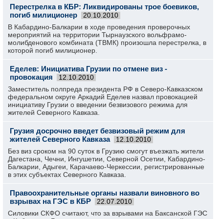
Перестрелка в КБР: Ликвидированы трое боевиков,
погиб милиционер
20.10.2010
В Кабардино-Балкарии в ходе проведения проверочных
мероприятий на территории Тырнаузского вольфрамо-
молибденового комбината (ТВМК) произошла перестрелка, в
которой погиб милиционер.
Еделев: Инициатива Грузии по отмене виз -
провокация
12.10.2010
Заместитель полпреда президента РФ в Северо-Кавказском
федеральном округе Аркадий Еделев назвал провокацией
инициативу Грузии о введении безвизового режима для
жителей Северного Кавказа.
Грузия досрочно введет безвизовый режим для
жителей Северного Кавказа
12.10.2010
Без виз сроком на 90 суток в Грузию смогут въезжать жители
Дагестана, Чечни, Ингушетии, Северной Осетии, Кабардино-
Балкарии, Адыгеи, Карачаево-Черкессии, регистрированные
в этих субъектах Северного Кавказа.
Правоохранительные органы назвали виновного во
взрывах на ГЭС в КБР
22.07.2010
Силовики СКФО считают, что за взрывами на Баксанской ГЭС