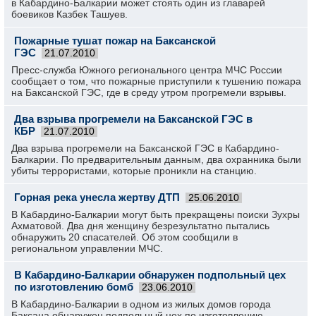
в Кабардино-Балкарии может стоять один из главарей
боевиков Казбек Ташуев.
Пожарные тушат пожар на Баксанской
ГЭС
21.07.2010
Пресс-служба Южного регионального центра МЧС России
сообщает о том, что пожарные приступили к тушению пожара
на Баксанской ГЭС, где в среду утром прогремели взрывы.
Два взрыва прогремели на Баксанской ГЭС в
КБР
21.07.2010
Два взрыва прогремели на Баксанской ГЭС в Кабардино-
Балкарии. По предварительным данным, два охранника были
убиты террористами, которые проникли на станцию.
Горная река унесла жертву ДТП
25.06.2010
В Кабардино-Балкарии могут быть прекращены поиски Зухры
Ахматовой. Два дня женщину безрезультатно пытались
обнаружить 20 спасателей. Об этом сообщили в
региональном управлении МЧС.
В Кабардино-Балкарии обнаружен подпольный цех
по изготовлению бомб
23.06.2010
В Кабардино-Балкарии в одном из жилых домов города
Баксана обнаружен подпольный цех по изготовлению