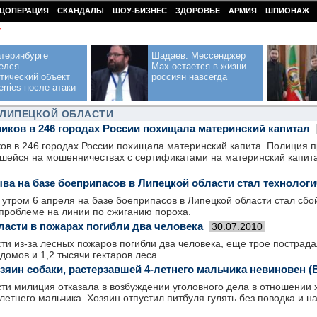
ЦОПЕРАЦИЯ
СКАНДАЛЫ
ШОУ-БИЗНЕС
ЗДОРОВЬЕ
АРМИЯ
ШПИОНАЖ
У
теринбурге
Шадаев: Мессенджер
елся
Max остается в жизни
тический объект
россиян навсегда
erries после атаки
 ЛИПЕЦКОЙ ОБЛАСТИ
иков в 246 городах России похищала материнский капитал
ов в 246 городах России похищала материнский капита. Полиция п
шейся на мошенничествах с сертификатами на материнский капита
ва на базе боеприпасов в Липецкой области стал технологи
утром 6 апреля на базе боеприпасов в Липецкой области стал сбой
 проблеме на линии по сжиганию пороха.
ласти в пожарах погибли два человека
30.07.2010
ти из-за лесных пожаров погибли два человека, еще трое пострада
домов и 1,2 тысячи гектаров леса.
озяин собаки, растерзавшей 4-летнего мальчика невиновен 
ти милиция отказала в возбуждении уголовного дела в отношении 
летнего мальчика. Хозяин отпустил питбуля гулять без поводка и на