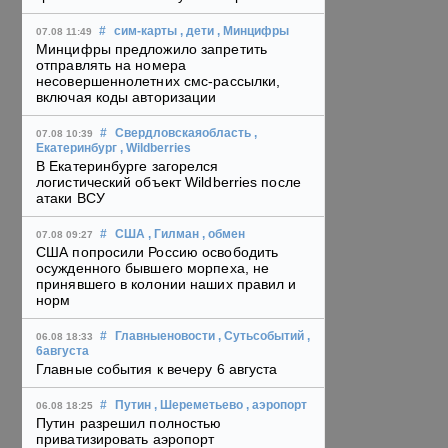
#
сим-карты
, дети
, Минцифры
07.08 11:49
Минцифры предложило запретить
отправлять на номера
несовершеннолетних смс-рассылки,
включая коды авторизации
#
Свердловскаяобласть
,
07.08 10:39
Екатеринбург
, Wildberries
В Екатеринбурге загорелся
логистический объект Wildberries после
атаки ВСУ
#
США
, Гилман
, обмен
07.08 09:27
США попросили Россию освободить
осужденного бывшего морпеха, не
принявшего в колонии наших правил и
норм
#
Главныеновости
, Сутьсобытий
,
06.08 18:33
6августа
Главные события к вечеру 6 августа
#
Путин
, Шереметьево
, аэропорт
06.08 18:25
Путин разрешил полностью
приватизировать аэропорт