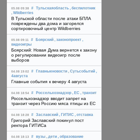
#
Тульскаяобласть
, беспилотник
05.08 09:38
, Wildberries
В Тульской области после атаки БПЛА
повреждены два дома и загорелся
сортировочный центр Wildberries
#
Боярский
, законопроект
,
05.08 09:11
видеоигры
Боярский: Новая Дума вернется к закону
о регулировании видеоигр после
выборов
#
Главныеновости
, Сутьсобытий
,
04.08 19:02
4августа
Главные события к вечеру 4 августа
#
Россельхознадзор
, ЕС
, транзит
04.08 18:54
Россельхознадзор вводит запрет на
транзит через Россию мяса птицы из ЕС
#
Заславский
, ГИТИС
, отставка
04.08 18:28
Григорий Заславский покинул пост
ректора ГИТИСа
#
вузы
, дети
, образование
04.08 18:13