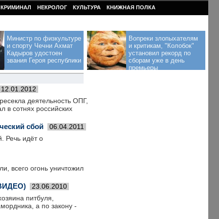
КРИМИНАЛ
НЕКРОЛОГ
КУЛЬТУРА
КНИЖНАЯ ПОЛКА
Министр по физкультуре
Вопреки злопыхателям
и спорту Чечни Ахмат
и критикам, "Колобок"
Кадыров удостоен
установил рекорд по
звания Героя республики
сборам уже в день
премьеры
12.01.2012
ресекла деятельность ОПГ,
л в сотнях российских
ческий сбой
06.04.2011
. Речь идёт о
ли, всего огонь уничтожил
(ВИДЕО)
23.06.2010
хозяина питбуля,
мордника, а по закону -