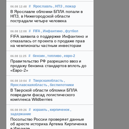
#
Ярославль
, НПЗ
, пожар
06.08 12:48
В Ярославле обломки БПЛА попали в
НПЗ, в Нижегородской области
пострадали четыре человека
#
FIFA
, Инфантино
, футбол
06.08 12:08
FIFA заявила о поддержке Инфантино и
отказалась от проекта о продаже прав
на чемпионаты частным инвесторам
#
бензин
, топливо
, евро-2
06.08 11:25
Правительство РФ разрешило ввоз и
продажу бензина стандартов вплоть до
«Евро-2»
#
Тверскаяобласть
,
06.08 10:04
Ярославскаяобласть
, беспилотники
В Тверской области обломки БПЛА
повредили фасад логистического
комплекса Wildberries
#
израиль
, кирпиченок
,
06.08 09:26
задержание
Посольство России проверяет данные
об аресте историка Артема Кирпиченка
в Израиле