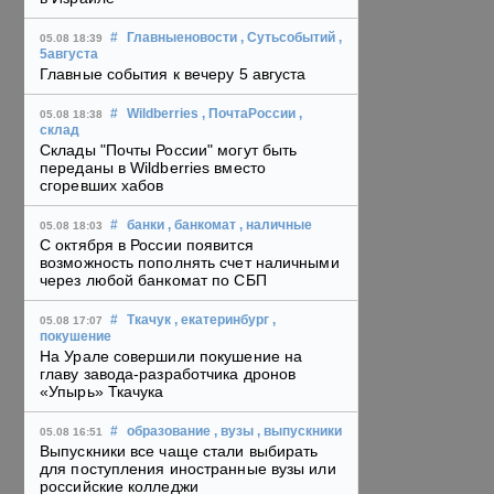
#
Главныеновости
, Сутьсобытий
,
05.08 18:39
5августа
Главные события к вечеру 5 августа
#
Wildberries
, ПочтаРоссии
,
05.08 18:38
склад
Склады "Почты России" могут быть
переданы в Wildberries вместо
сгоревших хабов
#
банки
, банкомат
, наличные
05.08 18:03
С октября в России появится
возможность пополнять счет наличными
через любой банкомат по СБП
#
Ткачук
, екатеринбург
,
05.08 17:07
покушение
На Урале совершили покушение на
главу завода-разработчика дронов
«Упырь» Ткачука
#
образование
, вузы
, выпускники
05.08 16:51
Выпускники все чаще стали выбирать
для поступления иностранные вузы или
российские колледжи