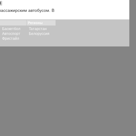
0
 пассажирским автобусом. В
Регионы
Баскетбол
Татарстан
Автоспорт
Белоруссия
Фристайл