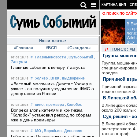
КАРТИНА ДНЯ
СПЕ
ПОИСК ПО САЙТ
В Ека
загор
логис
Wildb
Наши ленты:
ВСУ
#Главная
#ВСЯ
#Скандалы
//
ПОИСК: #В
Группа мошенн
#
Главныеновости
, Сутьсобытий
,
07.08 18:49
7августа
Группа мошенник
Главные события к вечеру 7 августа
специализировав
городов.
Причиной взры
#
Уолкер
, ВНЖ
, выдворение
07.08 18:46
«Веселый молочник» Джастас Уолкер в
Причиной взрыва 
ужасе - он получил уведомление ФМС о
технологической
депортации из России
В Липецкой об
В Липецкой облас
#
кино
, премьера
, Колобок
07.08 18:35
около 200 жилых 
Вопреки злопыхателям и критикам,
"Колобок" установил рекорд по сборам
Суд решил - х
уже в день премьеры
В Липецкой облас
растерзавшего 4-
#
МО
, Воробьев
, Деньполя
07.08 18:29
только штраф.
Губернатор Подмосковья на «Дне поля»