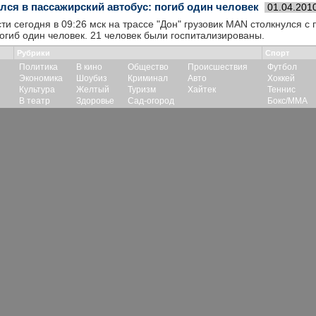
лся в пассажирский автобус: погиб один человек
01.04.201
ти сегодня в 09:26 мск на трассе "Дон" грузовик MAN столкнулся с
огиб один человек. 21 человек были госпитализированы.
Рубрики
Спорт
Политика
В кино
Общество
Происшествия
Футбол
Экономика
Шоубиз
Криминал
Авто
Хоккей
Культура
Желтый
Туризм
Хайтек
Теннис
В театр
Здоровье
Сад-огород
Бокс/ММА