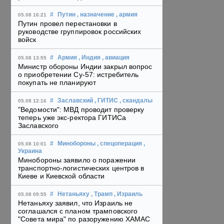
#
Путин
, назначение
, армия
05.08 16:21
Путин провел перестановки в
руководстве группировок российских
войск
#
Армия
, Индия
, авиация
05.08 13:55
Министр обороны Индии закрыл вопрос
о приобретении Су-57: истребитель
покупать не планируют
#
Заславский
, ГИТИС
, скандалы
05.08 12:16
"Ведомости": МВД проводит проверку
теперь уже экс-ректора ГИТИСа
Заславского
#
Минобороны
, спецоперация
,
05.08 10:01
Украина
Минобороны заявило о поражении
транспортно-логистических центров в
Киеве и Киевской области
#
Нетаньяху
, Трамп
, Израиль
05.08 09:55
Нетаньяху заявил, что Израиль не
соглашался с планом трамповского
"Совета мира" по разоружению ХАМАС