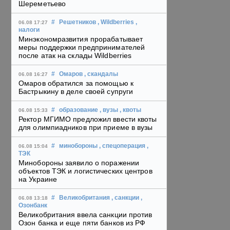
Шереметьево
#
Решетников
, Wildberries
,
06.08 17:27
налоги
Минэкономразвития прорабатывает
меры поддержки предпринимателей
после атак на склады Wildberries
#
Омаров
, скандалы
06.08 16:27
Омаров обратился за помощью к
Бастрыкину в деле своей супруги
#
образование
, вузы
, квоты
06.08 15:33
Ректор МГИМО предложил ввести квоты
для олимпиадников при приеме в вузы
#
минобороны
, спецоперация
,
06.08 15:04
ТЭК
Минобороны заявило о поражении
объектов ТЭК и логистических центров
на Украине
#
Великобритания
, санкции
,
06.08 13:18
Озонбанк
Великобритания ввела санкции против
Озон банка и еще пяти банков из РФ