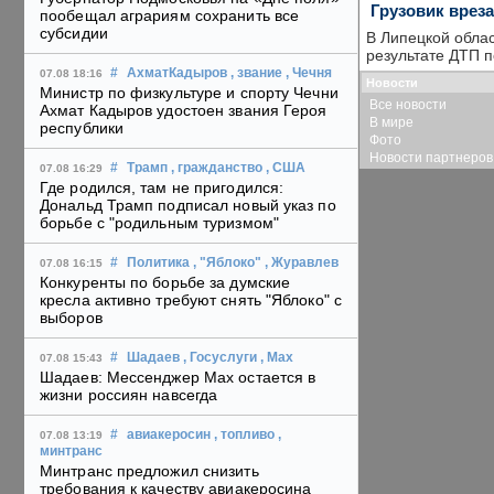
Грузовик вреза
пообещал аграриям сохранить все
субсидии
В Липецкой облас
результате ДТП п
#
АхматКадыров
, звание
, Чечня
07.08 18:16
Новости
Министр по физкультуре и спорту Чечни
Все новости
Ахмат Кадыров удостоен звания Героя
В мире
республики
Фото
Новости партнеров
#
Трамп
, гражданство
, США
07.08 16:29
Где родился, там не пригодился:
Дональд Трамп подписал новый указ по
борьбе с "родильным туризмом"
#
Политика
, "Яблоко"
, Журавлев
07.08 16:15
Конкуренты по борьбе за думские
кресла активно требуют снять "Яблоко" с
выборов
#
Шадаев
, Госуслуги
, Max
07.08 15:43
Шадаев: Мессенджер Max остается в
жизни россиян навсегда
#
авиакеросин
, топливо
,
07.08 13:19
минтранс
Минтранс предложил снизить
требования к качеству авиакеросина