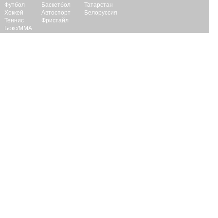
Футбол
Баскетбол
Татарстан
Хоккей
Автоспорт
Белоруссия
Теннис
Фристайл
Бокс/ММА