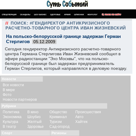
СПЕЦОПЕРАЦИЯ
СКАНДАЛЫ
ШОУ-БИЗНЕС
ЗДОРОВЬЕ
АРМИЯ
ШПИОНАЖ
НЕКРОЛОГ
ПОИСК ПО САЙТУ
//
ПОИСК: #ГЕНДИРЕКТОР АНТИКРИЗИСНОГО
РАСЧЕТНО-ТОВАРНОГО ЦЕНТРА ИВАН ЖИЗНЕВСКИЙ
На польско-белорусской границе задержан Герман
Стерлигов
05.12.2009
Сегодня гендиректор Антикризисного расчетно-товарного
центра Германа Стерлигова Иван Жизневский сообщил в
эфире радиостанции "Эхо Москвы", что на польско-
белорусской границе был задержан предприниматель
Герман Стерлигов, который направлялся в деловую поездку.
Новости
Все новости
В мире
Фото
Новости партнеров
Рубрики
Политика
В кино
Общество
Происшествия
Экономика
Шоубиз
Криминал
Авто
Культура
Желтый
Туризм
Хайтек
В театр
Здоровье
Сад-огород
Спорт
Регионы