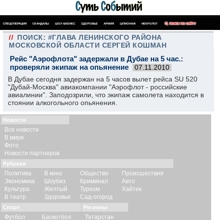
СПЕЦОПЕРАЦИЯ
СКАНДАЛЫ
ШОУ-БИЗНЕС
ЗДОРОВЬЕ
АРМИЯ
ШПИОНАЖ
НЕКРОЛОГ
ПОИСК ПО САЙТУ
//
ПОИСК: #ГЛАВА ЛЕНИНСКОГО РАЙОНА
МОСКОВСКОЙ ОБЛАСТИ СЕРГЕЙ КОШМАН
Рейс "Аэрофлота" задержали в Дубае на 5 час.:
проверяли экипаж на опьянение
07.11.2010
В Дубае сегодня задержан на 5 часов вылет рейса SU 520
"Дубай-Москва" авиакомпании "Аэрофлот - российские
авиалинии". Заподозрили, что экипаж самолета находится в
стоянии алкогольного опьянения.
Новости
Все новости
В мире
Фото
Новости партнеров
Рубрики
Политика
В кино
Общество
Происшествия
Экономика
Шоубиз
Криминал
Авто
Культура
Желтый
Туризм
Хайтек
В театр
Здоровье
Сад-огород
Спорт
Регионы
Футбол
Баскетбол
Татарстан