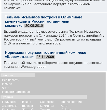
контакте с российскими гражданами, задержанными в Минске
за нарушение общественного порядка в гостиничном
комплексе.
Тельман Исмаилов построит к Олимпиаде
крупнейший в России гостиничный
комплекс
20.09.2010
Бывший владелец Черкизовского рынка Тельман Исмаилов
намерен построить к Олимпиаде 2014 г. в Сочи крупнейший в
России гостиничный комплекс. Он разместится на площади
24,6 га и вместит 5,5 тыс. номеров.
Норвежцы покупают гостиничный комплекс
«Шереметьево»
23.11.2009
Гостиничный комплекс «Шереметьево» покупает норвежская
компания Wenaasgruppen.
Новости
Все новости
В мире
Фото
Новости партнеров
Рубрики
Политика
В кино
Общество
Происшествия
Экономика
Шоубиз
Криминал
Авто
Культура
Желтый
Туризм
Хайтек