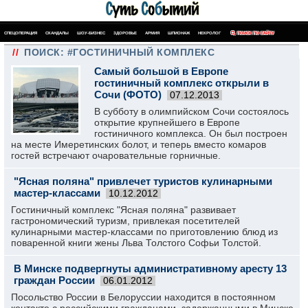
СПЕЦОПЕРАЦИЯ
СКАНДАЛЫ
ШОУ-БИЗНЕС
ЗДОРОВЬЕ
АРМИЯ
ШПИОНАЖ
НЕКРОЛОГ
ПОИСК ПО САЙТУ
//
ПОИСК: #ГОСТИНИЧНЫЙ КОМПЛЕКС
Самый большой в Европе
гостиничный комплекс открыли в
Сочи (ФОТО)
07.12.2013
В субботу в олимпийском Сочи состоялось
открытие крупнейшего в Европе
гостиничного комплекса. Он был построен
на месте Имеретинских болот, и теперь вместо комаров
гостей встречают очаровательные горничные.
"Ясная поляна" привлечет туристов кулинарными
мастер-классами
10.12.2012
Гостиничный комплекс "Ясная поляна" развивает
гастрономический туризм, привлекая посетителей
кулинарными мастер-классами по приготовлению блюд из
поваренной книги жены Льва Толстого Софьи Толстой.
В Минске подвергнуты административному аресту 13
граждан России
06.01.2012
Посольство России в Белоруссии находится в постоянном