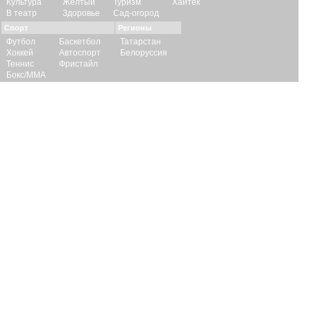
Культура
Желтый
Туризм
Хайтек
В театр
Здоровье
Сад-огород
Спорт
Регионы
Футбол
Баскетбол
Татарстан
Хоккей
Автоспорт
Белоруссия
Теннис
Фристайл
Бокс/ММА