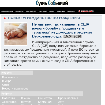
СПЕЦОПЕРАЦИЯ
СКАНДАЛЫ
ШОУ-БИЗНЕС
ЗДОРОВЬЕ
АРМИЯ
ШПИОНАЖ
НЕКРОЛОГ
ПОИСК ПО САЙТУ
//
ПОИСК: #ГРАЖДАНСТВО ПО РОЖДЕНИЮ
Не мытьем, так катаньем: в США
начали борьбу с "родильным
туризмом" не дожидаясь решения
Верховного суда
15.04.2026
Иммиграционная и таможенная служба
США (ICE) получила указание бороться с
так называемым "родильным туризмом". И пока ВС готовится
рассмотреть конституционность запрета Трампом получения
права на гражданство по рождению, ведомство развернуло
кампанию против самих схем въезда в США беременных с
этой целью.
Новости
Все новости
В мире
Фото
Новости партнеров
Рубрики
Политика
В кино
Общество
Происшествия
Экономика
Шоубиз
Криминал
Авто