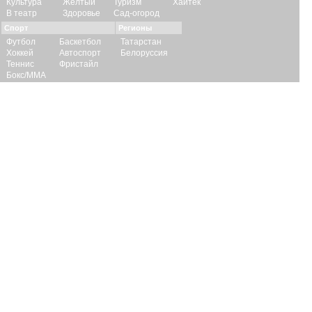
Культура
Желтый
Туризм
Хайтек
В театр
Здоровье
Сад-огород
Спорт
Регионы
Футбол
Баскетбол
Татарстан
Хоккей
Автоспорт
Белоруссия
Теннис
Фристайл
Бокс/ММА