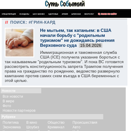
СПЕЦОПЕРАЦИЯ
СКАНДАЛЫ
ШОУ-БИЗНЕС
ЗДОРОВЬЕ
АРМИЯ
ШПИОНАЖ
НЕКРОЛОГ
ПОИСК ПО САЙТУ
//
ПОИСК: #ГРИН-КАРД
Не мытьем, так катаньем: в США
начали борьбу с "родильным
туризмом" не дожидаясь решения
Верховного суда
15.04.2026
Иммиграционная и таможенная служба
США (ICE) получила указание бороться с
так называемым "родильным туризмом". И пока ВС готовится
рассмотреть конституционность запрета Трампом получения
права на гражданство по рождению, ведомство развернуло
кампанию против самих схем въезда в США беременных с
этой целью.
Новости
Все новости
В мире
Фото
Новости партнеров
Рубрики
Политика
В кино
Общество
Происшествия
Экономика
Шоубиз
Криминал
Авто