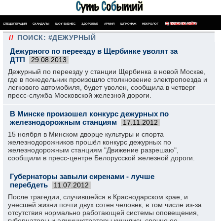
СПЕЦОПЕРАЦИЯ
СКАНДАЛЫ
ШОУ-БИЗНЕС
ЗДОРОВЬЕ
АРМИЯ
ШПИОНАЖ
НЕКРОЛОГ
ПОИСК ПО САЙТУ
//
ПОИСК: #ДЕЖУРНЫЙ
Дежурного по переезду в Щербинке уволят за
ДТП
29.08.2013
Дежурный по переезду у станции Щербинка в новой Москве,
где в понедельник произошло столкновение электропоезда и
легкового автомобиля, будет уволен, сообщила в четверг
пресс-служба Московской железной дороги.
В Минске произошел конкурс дежурных по
железнодорожным станциям
17.11.2012
15 ноября в Минском дворце культуры и спорта
железнодорожников прошёл конкурс дежурных по
железнодорожным станциям "Движение разрешаю",
сообщили в пресс-центре Белорусской железной дороги.
Губернаторы завыли сиренами - лучше
перебдеть
11.07.2012
После трагедии, случившейся в Краснодарском крае, и
унесшей жизни почти двух сотен человек, в том числе из-за
отсутствия нормально работающей системы оповещения,
губернаторы и администраторы кинулись срочно ее