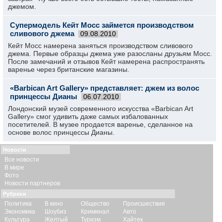
джемом.
Супермодель Кейт Мосс займется производством
сливового джема
09.08.2010
Кейт Мосс намерена заняться производством сливового
джема. Первые образцы джема уже разосланы друзьям Мосс.
После замечаний и отзывов Кейт намерена распространять
варенье через британские магазины.
«Barbican Art Gallery» представляет: джем из волос
принцессы Дианы
06.07.2010
Лондонский музей современного искусства «Barbican Art
Gallery» смог удивить даже самых избалованных
посетителей. В музее продается варенье, сделанное на
основе волос принцессы Дианы.
Новости
Все новости
В мире
Фото
Новости партнеров
Рубрики
Политика
В кино
Общество
Происшествия
Экономика
Шоубиз
Криминал
Авто
Культура
Желтый
Туризм
Хайтек