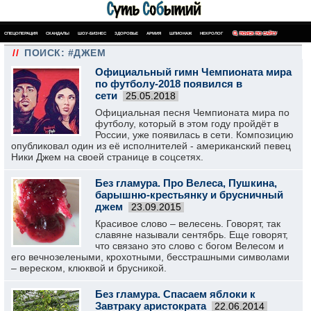
СПЕЦОПЕРАЦИЯ
СКАНДАЛЫ
ШОУ-БИЗНЕС
ЗДОРОВЬЕ
АРМИЯ
ШПИОНАЖ
НЕКРОЛОГ
ПОИСК ПО САЙТУ
//
ПОИСК: #ДЖЕМ
Официальный гимн Чемпионата мира
по футболу-2018 появился в
сети
25.05.2018
Официальная песня Чемпионата мира по
футболу, который в этом году пройдёт в
России, уже появилась в сети. Композицию
опубликовал один из её исполнителей - американский певец
Ники Джем на своей странице в соцсетях.
Без гламура. Про Велеса, Пушкина,
барышню-крестьянку и брусничный
джем
23.09.2015
Красивое слово – велесень. Говорят, так
славяне называли сентябрь. Еще говорят,
что связано это слово с богом Велесом и
его вечнозелеными, крохотными, бесстрашными символами
– вереском, клюквой и брусникой.
Без гламура. Спасаем яблоки к
Завтраку аристократа
22.06.2014