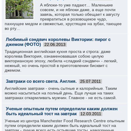
А яблоки-то уже падают… Маленькие
совсем, и не яблоки даже, а еще почти
завязь, которая только обещает к августу
превратиться в розовощекое чудо,
пахнущее медом и свежестью, хрустящее на зубах, тающее
во рту…
Любимый сэндвич королевы Виктории: пирог с
джемом (ФОТО)
22.06.2013
Традиционная английская кухня проста и строга: даже
королева Виктория, ознаменовавшая собою целую
викторианскую эпоху, любила «сладкий сэндвич» - легкий,
нежный, но очень простой в приготовлении бисквит с
джемом.
Завтраки со всего света. Англия.
25.07.2011
Английские завтраки - очень сытные и калорийные. Таким
можно насытиться на полный день. Еще лучше на таких
завтраках откармливать мужчин. Главное - не есть самой.
Ученые опытным путем определили каким должен
быть идеальный тост на завтрак
12.03.2011
Ученые из центра Manchester Food Research Centre опытным
путем определили каким должен быть идеальный тост на
завтрак - лучше всего есть остывшие тосты, намазанные