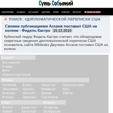
СПЕЦОПЕРАЦИЯ
СКАНДАЛЫ
ШОУ-БИЗНЕС
ЗДОРОВЬЕ
АРМИЯ
ШПИОНАЖ
НЕКРОЛОГ
ПОИСК ПО САЙТУ
//
ПОИСК: #ДИПЛОМАТИЧЕСКОЙ ПЕРЕПИСКИ США
Своими публикациями Ассанж поставил США на
колени - Фидель Кастро
15.12.2010
Кубинский лидер Фидель Кастро считает, что обнародовав
секретные сведения дипломатической переписки США
основатель сайта Wikileaks Джулиан Ассанж поставил США на
колени.
Новости
Все новости
В мире
Фото
Новости партнеров
Рубрики
Политика
В кино
Общество
Происшествия
Экономика
Шоубиз
Криминал
Авто
Культура
Желтый
Туризм
Хайтек
В театр
Здоровье
Сад-огород
Спорт
Регионы
Футбол
Баскетбол
Татарстан
Хоккей
Автоспорт
Белоруссия